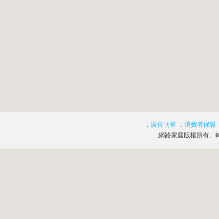
．
廣告刊登
．
消費者保護
網路家庭版權所有、轉載必究 