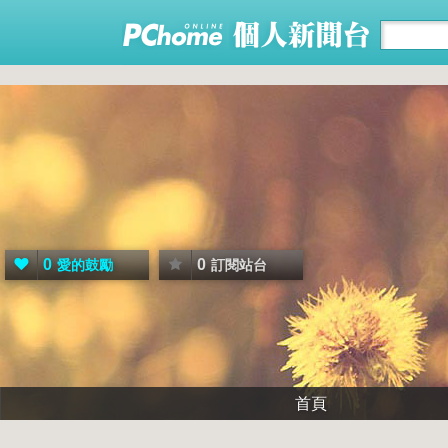
0
0
愛的鼓勵
訂閱站台
首頁