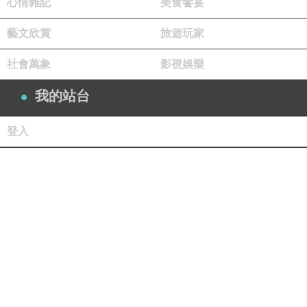
心情雜記
美食饗宴
藝文欣賞
旅遊玩家
社會萬象
影視娛樂
我的站台
登入