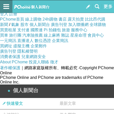
樂活時尚
訂閱
我的
登入
註冊
PChome首頁
線上購物
24h購物
書店
露天拍賣
比比昂代購
新聞
/
氣象
股市
個人新聞台
廣告刊登
加入聯播網
全球購物
買賣租屋
支付連
國際連
Pi 拍錢包
旅遊
服務中心
買車
旅行團
汽車險推薦
線上麻將
雜誌
星座命理
會員中心
一元簡訊
直播達人
數位憑證
企業簡訊
買網址
虛擬主機
企業郵件
廣告刊登
隱私權聲明
消費者保護
兒童網路安全
About PChome
投資人聯絡
徵才
著作權保護
｜網路家庭版權所有、轉載必究
‧Copyright PChome
Online
PChome Online and PChome are trademarks of PChome
Online Inc.
個人新聞台
快速發文
最新文章