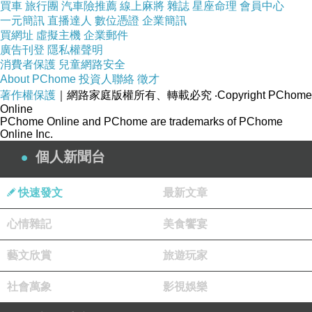
般恣意妄為)，
買車
旅行團
汽車險推薦
線上麻將
雜誌
星座命理
會員中心
一元簡訊
直播達人
數位憑證
企業簡訊
程度可能還沒那麼嚴重，但已有愈來愈多的小傢
買網址
虛擬主機
企業郵件
伙都慢慢“變形”了。
廣告刊登
隱私權聲明
消費者保護
兒童網路安全
About PChome
投資人聯絡
徵才
而我們無．能．為．力。
著作權保護
｜網路家庭版權所有、轉載必究
‧Copyright PChome
Online
PChome Online and PChome are trademarks of PChome
目前大環境不至於所有人都採”防禦性教學“，
Online Inc.
畢竟還牽涉到帶班風格、教師個性的差異，
個人新聞台
(像羊老師就算眼睛不好，對某些事還是很難視而
不見)
快速發文
最新文章
可總是要照顧好自己飯碗啊......
心情雜記
美食饗宴
這現實就是讓所有人上起班來特別心累心酸，
如何冀望正常教學？
藝文欣賞
旅遊玩家
所有的老師都需要進修更多自保的
法律
吧，
社會萬象
影視娛樂
然後在不改初衷亦不違背良心的前提，