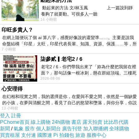
齊過。
動起來的方法
動起來的方法 文/林玉鳳 上一篇說到靜
上課的老師常請求行政支援，
養夠了就要動。可很多人一聽
其他尚有破壞公物等族繁不及備載的事件，
14 小時前
即便多次致電家長，得到的僅是「喔，我知道
印旺多貴人？
了」的不了了之。
在網上隨便玩了個 ai 算八字，感覺好像說的還蠻準……。主要是說我
命盤結構「印星」太旺，印星代表長輩、知識、資源、保護……等，所
7 小時前
羊媽媽曾聽完這些血淋淋的例子，
柒參貳▎老宅2 / 6
嗤之以鼻道：「怎麼可能?！妳也講太誇
老宅2 / 6 - 你們帶我出來了「妳為什麼把我留在裡
面？」那句話像一根冰刺，懸在群組頂端。三樓死
張。」，
2026-08-06
死盯著照片裡的人。那個人確實站在
一開始還會苦勸：「小孩嘛，妳就是要好好跟他
心安理得
講。」
在幻相和現實之間，我的選擇是你，在愛與不愛之間，依然是一個缺愛
後來才終於慢慢接受，改口：「如果真的教不
的小孩，在夢與清醒之間，看見了自己的慾望和墮落，與你分享，你説
13 小時前
來，就不要太勉強吧。」
登入
註冊
別說這只是特例，
PChome首頁
線上購物
24h購物
書店
露天拍賣
比比昂代購
新聞
/
氣象
股市
個人新聞台
廣告刊登
加入聯播網
全球購物
畢竟一個接一個的互相影響(到安親班也是繼續這
買賣租屋
支付連
國際連
Pi 拍錢包
旅遊
服務中心