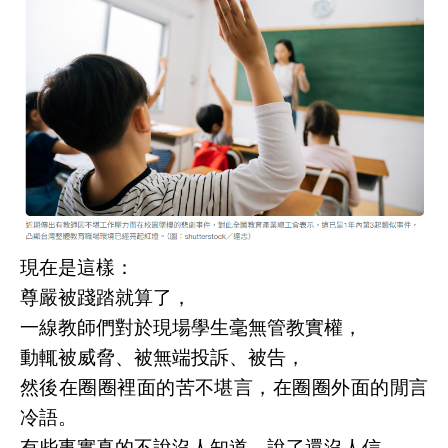
現在是這樣：
尊嚴被踐踏就算了，
一線教師們對於現場學生毫無管教實權，
動輒被威脅、被無端投訴、被告，
然後在圈圈裡面的苦不堪言，在圈圈外面的閒言
冷語。
有些事實真的不說沒人知道，說了還沒人信。