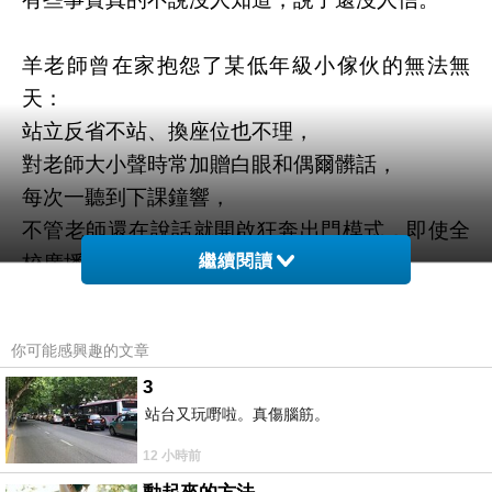
羊老師曾在家抱怨了某低年級小傢伙的無法無
天：
站立反省不站、換座位也不理，
對老師大小聲時常加贈白眼和偶爾髒話，
每次一聽到下課鐘響，
不管老師還在說話就開啟狂奔出門模式，即使全
校廣播他也不甩，
繼續閱讀
上課總要晚個5~7分鐘才回來，
不管什麼課，永遠是在行間走動、蹭著同學聊
你可能感興趣的文章
天，
3
最常對老師說的一句話是「啊我就不想做
站台又玩嘢啦。真傷腦筋。
啊！」，
12 小時前
座位滿地被撕破的簿本，鉛筆盒裡學用品從沒有