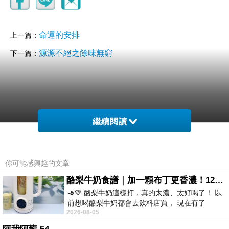
命運的安排
上一篇：
源源不絕之餘味無窮
下一篇：
繼續閱讀
你可能感興趣的文章
酪梨牛奶食譜｜加一顆布丁更香濃！120秒完成飲料店級酪梨奶昔｜imami 旗艦豆漿機
🥑💚 酪梨牛奶這樣打，真的太濃、太好喝了！ 以
前想喝酪梨牛奶都會去飲料店買， 現在有了
2026-08-05
imami 健康煮藝｜旗艦破壁智慧養生豆漿機，