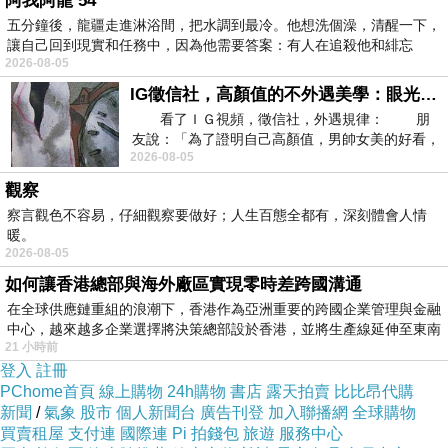
阿我阿龍 54
五分鐘後，龍疆走進淋浴間，把水調到最冷。他想洗個澡，清醒一下，
讓自己回到現實和任務中，因為他需要答案：有人在追殺他和緋忘
2026-08-05
IG徵信社，高顏值的不外遇美學：眼光太高也是一種防禦，為了證明我長得好看，我決定一輩子不外遇！
看了ＩＧ視頻，徵信社，外遇規律： 朋
友說：「為了證明自己高顏值，男帥女美的好看，
2026-08-05
且眼光高，我決定一輩子不外遇。」
觀察
察言觀色不容易，仔細觀察要做好；人生百態全都有，深刻體會人情
暖。
2026-08-05
如何讓香港總部與海外廠區實現零時差跨國溝通
在全球供應鏈重組的浪潮下，香港作為亞洲重要的跨國企業管理與金融
中心，越來越多企業選擇將決策總部設於香港，並將生產線延伸至東南
21 小時前
登入
註冊
PChome首頁
線上購物
24h購物
書店
露天拍賣
比比昂代購
新聞
/
氣象
股市
個人新聞台
廣告刊登
加入聯播網
全球購物
買賣租屋
支付連
國際連
Pi 拍錢包
旅遊
服務中心