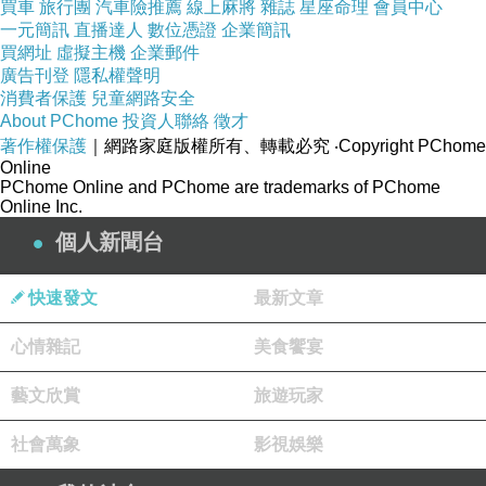
買車
旅行團
汽車險推薦
線上麻將
雜誌
星座命理
會員中心
一元簡訊
直播達人
數位憑證
企業簡訊
買網址
虛擬主機
企業郵件
廣告刊登
隱私權聲明
消費者保護
兒童網路安全
About PChome
投資人聯絡
徵才
著作權保護
｜網路家庭版權所有、轉載必究
‧Copyright PChome
Online
PChome Online and PChome are trademarks of PChome
Online Inc.
個人新聞台
快速發文
最新文章
心情雜記
美食饗宴
藝文欣賞
旅遊玩家
社會萬象
影視娛樂