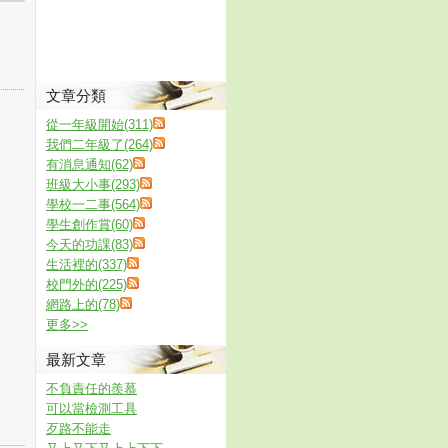
文章分類
從一年級開始(311)
我們二年級了(264)
有消息通知(62)
班級大小事(293)
學校一二事(564)
學生創作賞(60)
今天的功課(83)
生活裡的(337)
校門外的(225)
網路上的(78)
更多
>>
最新文章
不負責任的羨慕
可以當檢測工具
歹路不能走