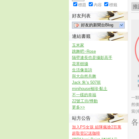
標題
內容
標籤
推
好友列表
好友的新聞台Blog
連結書籤
玉米家
跳舞吧~Rose
隔壁連長也是攝影高手
花草樹攝
生活像首詩
與大自然共舞
Jack 朱’s 507班
minihouse袖珍‧黏土
不一樣的幸福
一
22號工坊/悸動
然
更多
>>
當
(
站方公告
各
加入PS女孩 組隊瘋搶2百萬
超取登記送咖啡