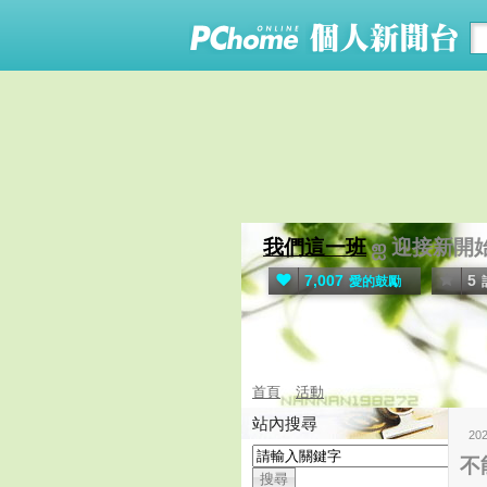
我們這一班
ஐ 迎接新開
7,007
5
愛的鼓勵
首頁
活動
站內搜尋
20
不