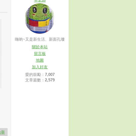
羊老師
嗨喲~又是新生活、新面孔嘍
關於本站
留言板
地圖
加入好友
愛的鼓勵：
7,007
文章篇數：
2,579
檢舉