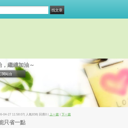
始，繼續加油～
訂閱站台
26-04-27 11:58:07| 人氣838| 回應0 |
上一篇
|
下一篇
能只省一點