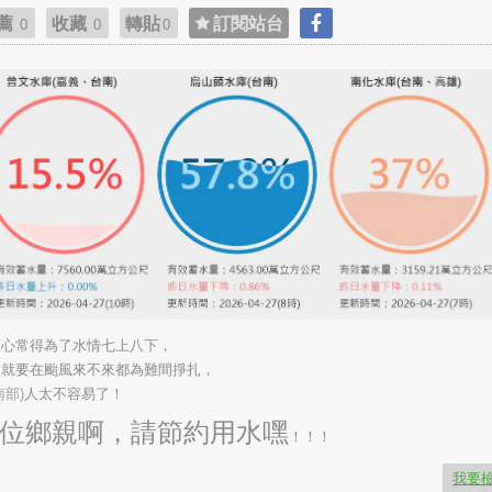
薦
收藏
轉貼
訂閱站台
0
0
0
顆心常得為了水情七上八下，
後就要在颱風來不來都為難間掙扎，
南部)
人太不容易了！
位鄉親啊，請節約用水嘿
！！！
我要