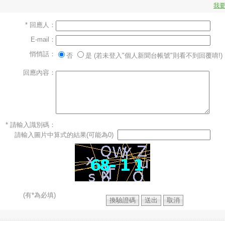
我
* 回應人：
E-mail：
悄悄話：
否
是 (若未登入"個人新聞台帳號"則看不到回覆唷!)
回應內容：
* 請輸入識別碼：
請輸入圖片中算式的結果(可能為0)
(有*為必填)