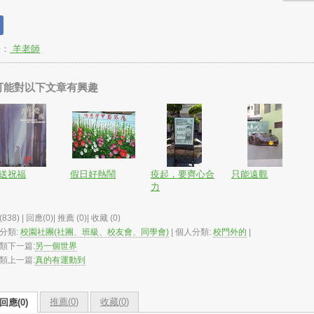
長：
羊老師
可能對以下文章有興趣
送祝福
假日好熱鬧
疫起，要齊心合
只能遠觀
力
838) | 回應(0)| 推薦 (
0
)| 收藏 (
0
)
分類:
校園社團(社團、班級、校友會、同學會)
| 個人分類:
校門外的
|
類下一篇:
另一個世界
類上一篇:
真的有運動到
推薦(
0
)
收藏(
0
)
回應(0)