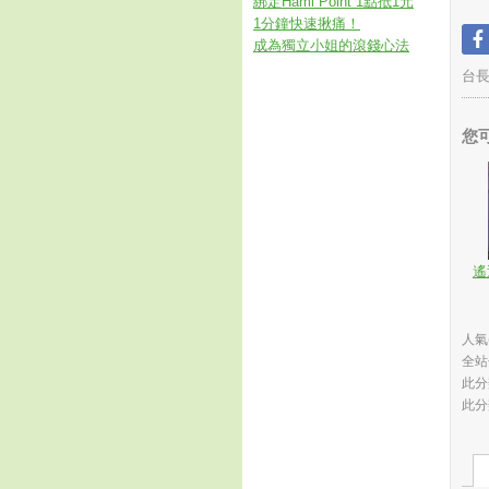
綁定Hami Point 1點抵1元
1分鐘快速揪痛！
成為獨立小姐的滾錢心法
台
您
遙
人氣(
全站
此分
此分