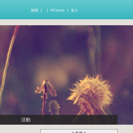
|
|
|
新聞
PChome
登入
活動