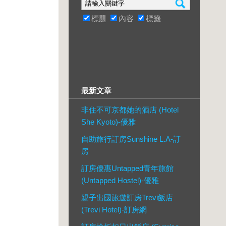
標題
內容
標籤
最新文章
非住不可京都她的酒店 (Hotel
She Kyoto)-優雅
自助旅行訂房Sunshine L.A-訂
房
訂房優惠Untapped青年旅館
(Untapped Hostel)-優雅
親子出國旅遊訂房Trevi飯店
(Trevi Hotel)-訂房網