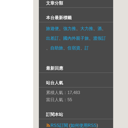
文章分類
本台最新標籤
旅遊便
、
強力推
、
大力推
、
酒
、
出差訂
、
國內外親子旅
、
渡假訂
、
自助旅
、
住宿資
、
訂
最新回應
站台人氣
累積人氣：
17,483
當日人氣：
55
訂閱本站
RSS訂閱
(
如何使用RSS
)