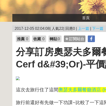
首頁
2017-12-05 02:04:08| 人氣22| 回應0 |
上一篇
|
下一篇
推薦
0
收藏
0
轉貼
0
訂閱站台
分享訂房奧瑟夫多爾餐廳酒店 
Cerf d&#39;Or)-
這次去旅行住了這間
奧瑟夫多爾餐廳酒店 (Hotel 
旅行前還好有先做一下功課~比較了一下這