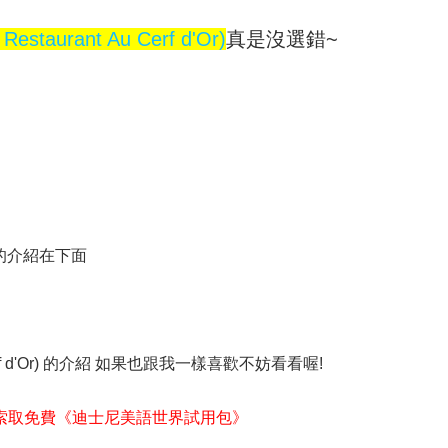
aurant Au Cerf d'Or)
真是沒選錯~
r) 的介紹在下面
Cerf d'Or) 的介紹 如果也跟我一樣喜歡不妨看看喔!
索取免費《迪士尼美語世界試用包》