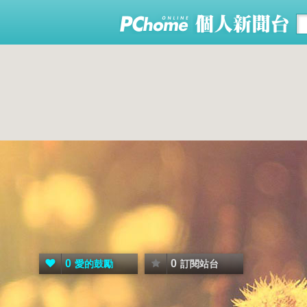
0
0
愛的鼓勵
訂閱站台