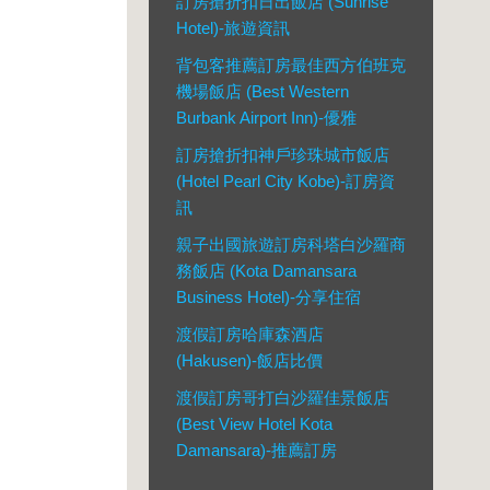
訂房搶折扣日出飯店 (Sunrise
Hotel)-旅遊資訊
背包客推薦訂房最佳西方伯班克
機場飯店 (Best Western
Burbank Airport Inn)-優雅
訂房搶折扣神戶珍珠城市飯店
(Hotel Pearl City Kobe)-訂房資
訊
親子出國旅遊訂房科塔白沙羅商
務飯店 (Kota Damansara
Business Hotel)-分享住宿
渡假訂房哈庫森酒店
(Hakusen)-飯店比價
渡假訂房哥打白沙羅佳景飯店
(Best View Hotel Kota
Damansara)-推薦訂房