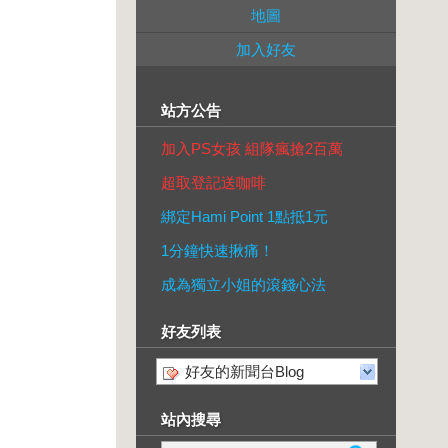
地圖
加入好友
站方公告
加入PS女孩 組隊瘋搶2百萬
超取登記送咖啡
綁定Hami Point 1點抵1元
1分鐘快速揪痛！
成為獨立小姐的滾錢心法
好友列表
好友的新聞台Blog
站內搜尋