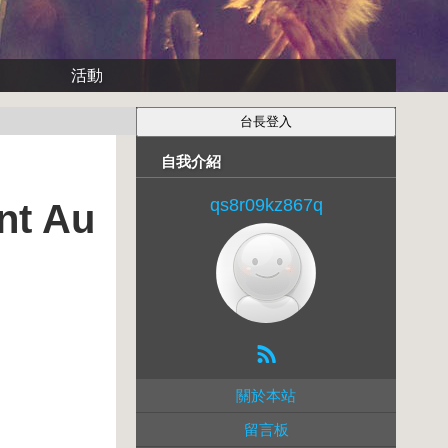
活動
自我介紹
qs8r09kz867q
t Au
關於本站
留言板