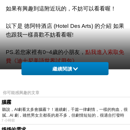
如果有興趣到這附近玩的，不妨可以看看喔！
以下是 德阿特酒店 (Hotel Des Arts) 的介紹 如果
也跟我一樣喜歡不妨看看喔!
PS.若您家裡有0~4歲的小朋友，
點我進入索取免
費《迪士尼美語世界試用包》
繼續閱讀
↓↓↓限量特優價格按鈕↓↓↓
你可能感興趣的文章
腦霧
聽說，AI劇看太多會腦霧？！連續劇，千篇一律劇情，一樣的狗血，很
膩...AI 劇，雖然男女主都長的差不多，但劇情短短的，很適合打發時
7 小時前
媽媽的需求