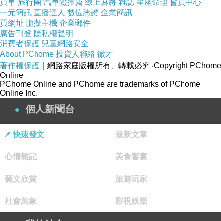
買車
旅行團
汽車險推薦
線上麻將
雜誌
星座命理
會員中心
一元簡訊
直播達人
數位憑證
企業簡訊
買網址
虛擬主機
企業郵件
廣告刊登
隱私權聲明
消費者保護
兒童網路安全
About PChome
投資人聯絡
徵才
著作權保護
｜網路家庭版權所有、轉載必究
‧Copyright PChome
Online
PChome Online and PChome are trademarks of PChome
Online Inc.
個人新聞台
快速發文
最新文章
心情雜記
美食饗宴
藝文欣賞
旅遊玩家
社會萬象
影視娛樂