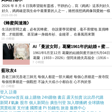
2026 年 8 月 6 日我希望能有靈感，平靜的心，寫《媽媽》這系列好久
好久，媽媽確是我生命中最重要的人之一，雖然很想媽媽像我愛她一樣
2026-08-06
《蜂蜜與漣漪》
生活的苦悶之處，必有其蜂蜜。 你說要學習蜜獾，毫不畏懼地 直搗蜂
窩，才能親嚐。 甚至練一身鐵布衫、金鐘罩， 在暴風雨來襲
10 小時前
AI「曼波女郎」葛蘭1961年的結婚＋蜜月旅行 #戀上老電影 #葛蘭 #粟子
1961年5月至12月 葛蘭的結婚與蜜月旅行5月04日
葛蘭（1933～2026）偕同未婚夫高福全（1916～
7 小時前
2004）乘郵輪赴倫敦6月15日於英國倫敦St.S
藍玫友4
吾老三師兄吾老三師兄 每個人都是一部大藏經 每個心房都是一座寺院
每個視事都是一個觀想 不論大大或小小都自在 心不拘於形
22 小時前
登入
註冊
PChome首頁
線上購物
24h購物
書店
露天拍賣
比比昂代購
新聞
/
氣象
股市
個人新聞台
廣告刊登
加入聯播網
全球購物
買賣租屋
支付連
國際連
Pi 拍錢包
旅遊
服務中心