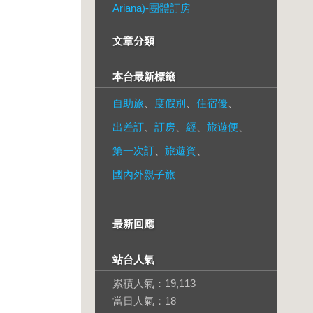
Ariana)-團體訂房
文章分類
本台最新標籤
自助旅
、
度假別
、
住宿優
、
出差訂
、
訂房
、
經
、
旅遊便
、
第一次訂
、
旅遊資
、
國內外親子旅
最新回應
站台人氣
累積人氣：
19,113
當日人氣：
18