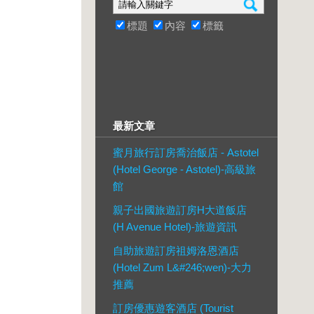
標題
內容
標籤
最新文章
蜜月旅行訂房喬治飯店 - Astotel
(Hotel George - Astotel)-高級旅
館
親子出國旅遊訂房H大道飯店
(H Avenue Hotel)-旅遊資訊
自助旅遊訂房祖姆洛恩酒店
(Hotel Zum L&#246;wen)-大力
推薦
訂房優惠遊客酒店 (Tourist