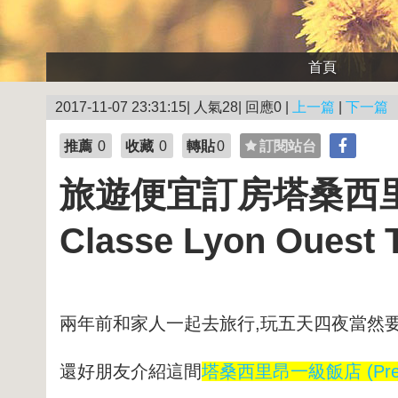
首頁
2017-11-07 23:31:15| 人氣28| 回應0 |
上一篇
|
下一篇
推薦
0
收藏
0
轉貼
0
訂閱站台
旅遊便宜訂房塔桑西里昂
Classe Lyon Ouest
兩年前和家人一起去旅行,玩五天四夜當然要
還好朋友介紹這間
塔桑西里昂一級飯店 (Premiere