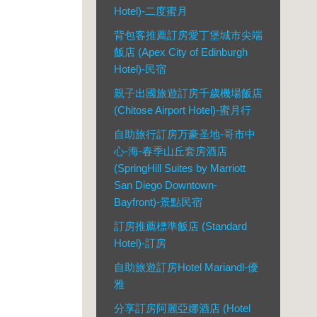
Hotel)-二度蜜月
背包客推薦訂房愛丁堡城市尖端
飯店 (Apex City of Edinburgh
Hotel)-民宿
親子出國旅遊訂房千歲機場飯店
(Chitose Airport Hotel)-蜜月行
自助旅行訂房万豪圣地-哥市中
心-海-春季山丘套房酒店
(SpringHill Suites by Marriott
San Diego Downtown-
Bayfront)-景點民宿
訂房推薦標準飯店 (Standard
Hotel)-訂房
自助旅遊訂房Hotel Mariandl-優
雅
分享訂房阿麗亞娜酒店 (Hotel