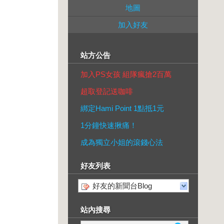
地圖
加入好友
站方公告
加入PS女孩 組隊瘋搶2百萬
超取登記送咖啡
綁定Hami Point 1點抵1元
1分鐘快速揪痛！
成為獨立小姐的滾錢心法
好友列表
好友的新聞台Blog
站內搜尋