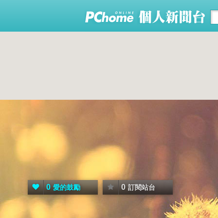
0
0
愛的鼓勵
訂閱站台