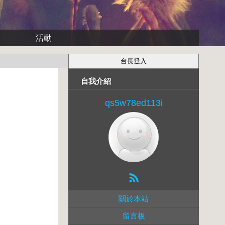
活動
自我介紹
qs5w78ed113i
關於本站
留言板