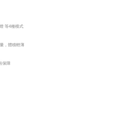
燈 等4種模式
容量，體積輕薄
全有保障