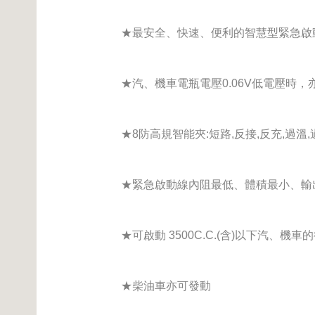
★最安全、快速、便利的智慧型緊急啟
★汽、機車電瓶電壓0.06V低電壓時，
★8防高規智能夾:短路,反接,反充,過溫,
★緊急啟動線內阻最低、體積最小、輸
★可啟動 3500C.C.(含)以下汽、機車
★柴油車亦可發動