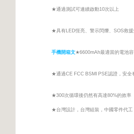
★通過測試可連續啟動10次以上
★具有LED恆亮、警示閃爍、SOS救援
手機開箱文
★6600mAh最適當的電池
★通過CE FCC BSMI PSE認證，安
★300次循環後仍然有高達80%的效率
★
台灣設計，台灣組裝
，
中國零件代工