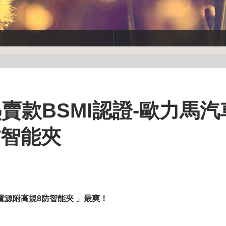
賣款BSMI認證-歐力馬汽
防智能夾
電源附高規8防智能夾 」最爽！