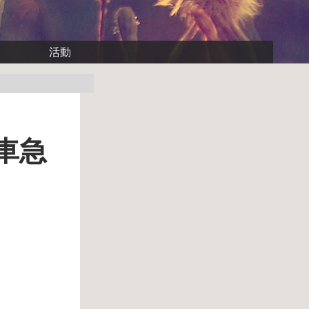
活動
車急