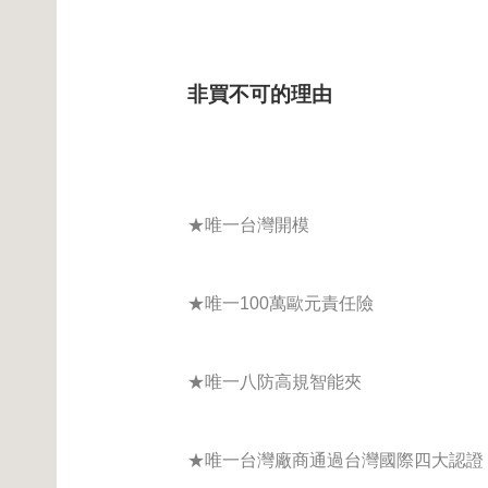
非買不可的理由
★唯一台灣開模
★唯一100萬歐元責任險
★唯一八防高規智能夾
★唯一台灣廠商通過台灣國際四大認證