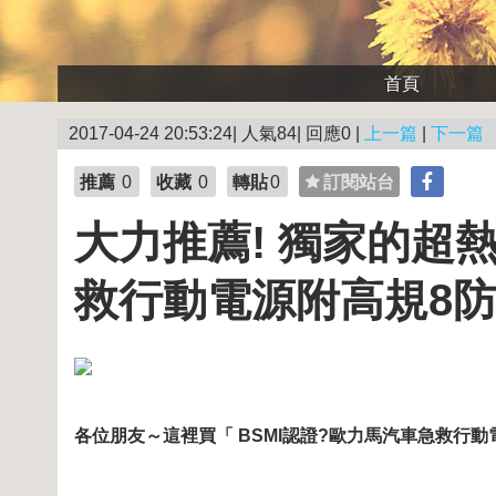
首頁
2017-04-24 20:53:24| 人氣84| 回應0 |
上一篇
|
下一篇
推薦
0
收藏
0
轉貼
0
訂閱站台
大力推薦! 獨家的超熱
救行動電源附高規8
各位朋友～這裡買「 BSMI認證?歐力馬汽車急救行動