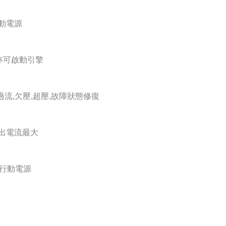
動電源
亦可啟動引擎
過流,欠壓,超壓,故障狀態修復
出電流最大
的行動電源