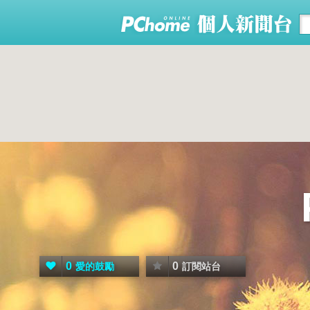
0
0
愛的鼓勵
訂閱站台