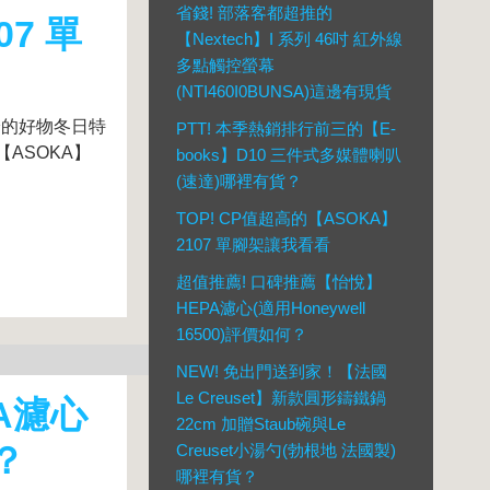
省錢! 部落客都超推的
07 單
【Nextech】I 系列 46吋 紅外線
多點觸控螢幕
(NTI460I0BUNSA)這邊有現貨
討論的好物冬日特
PTT! 本季熱銷排行前三的【E-
【ASOKA】
books】D10 三件式多媒體喇叭
(速達)哪裡有貨？
TOP! CP值超高的【ASOKA】
2107 單腳架讓我看看
超值推薦! 口碑推薦【怡悅】
HEPA濾心(適用Honeywell
16500)評價如何？
NEW! 免出門送到家！【法國
Le Creuset】新款圓形鑄鐵鍋
A濾心
22cm 加贈Staub碗與Le
何？
Creuset小湯勺(勃根地 法國製)
哪裡有貨？