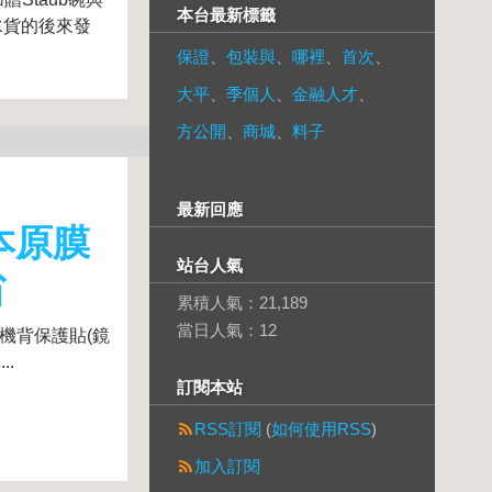
本台最新標籤
是水貨的後來發
保證
、
包裝與
、
哪裡
、
首次
、
大平
、
季個人
、
金融人才
、
方公開
、
商城
、
料子
最新回應
吋日本原膜
站台人氣
省
累積人氣：
21,189
當日人氣：
12
HC機背保護貼(鏡
..
訂閱本站
RSS訂閱
(
如何使用RSS
)
加入訂閱