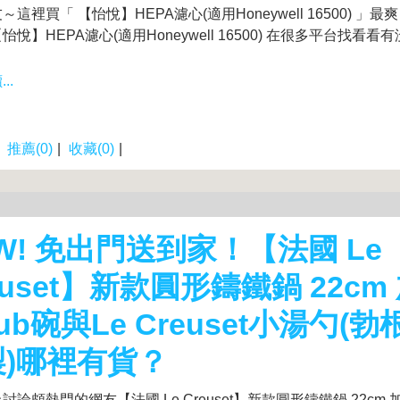
這裡買「 【怡悅】HEPA濾心(適用Honeywell 16500) 」
怡悅】HEPA濾心(適用Honeywell 16500) 在很多平台找看
..
|
推薦(0)
|
收藏(0)
|
W! 免出門送到家！【法國 Le
euset】新款圓形鑄鐵鍋 22cm
aub碗與Le Creuset小湯勺(勃
製)哪裡有貨？
討論頗熱門的網友【法國 Le Creuset】新款圓形鑄鐵鍋 22cm 加