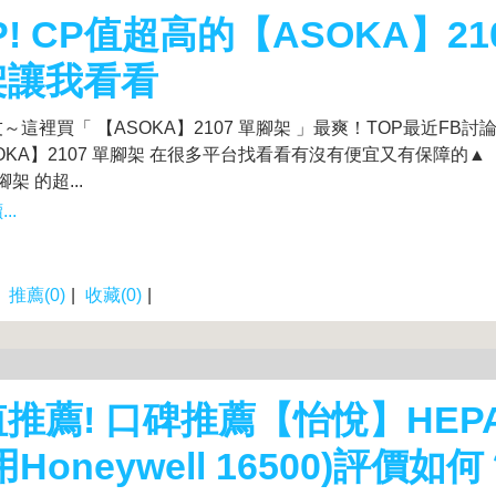
P! CP值超高的【ASOKA】21
架讓我看看
～這裡買「 【ASOKA】2107 單腳架 」最爽！TOP最近FB
OKA】2107 單腳架 在很多平台找看看有沒有便宜又有保障的▲ 
腳架 的超...
..
|
推薦(0)
|
收藏(0)
|
推薦! 口碑推薦【怡悅】HEP
用Honeywell 16500)評價如