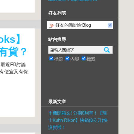
好友列表
好友的新聞台Blog
oks】
站內搜尋
裡有貨？
標題
內容
標籤
！最近FB討論
有沒有便宜又有保
最新文章
手機開箱文! 分期0利率！【瑞
士Kuhn Rikon】快鍋(8公升)快
沒貨啦！