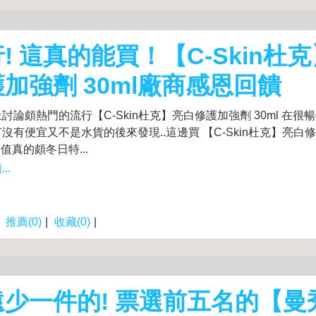
! 這真的能買！【C-Skin杜
加強劑 30ml廠商感恩回饋
討論頗熱門的流行【C-Skin杜克】亮白修護加強劑 30ml 在很
沒有便宜又不是水貨的後來發現..這邊買 【C-Skin杜克】亮白
CP值真的頗冬日特...
..
|
推薦(0)
|
收藏(0)
|
遠少一件的! 票選前五名的【曼