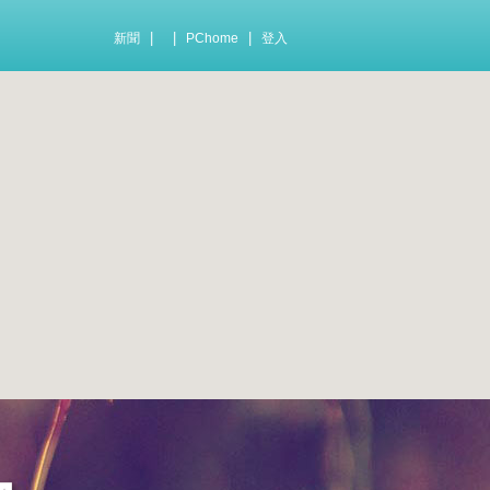
|
|
|
新聞
PChome
登入