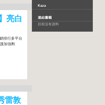
Kaza
克】亮白
連結書籤
目前沒有資料
暢銷排行多平台
修護加強劑
秀雷敦