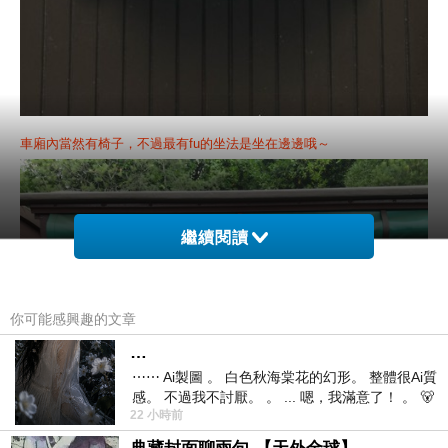
車廂內當然有椅子，不過最有fu的坐法是坐在邊邊哦～
繼續閱讀
你可能感興趣的文章
…
⋯⋯ Ai製圖 。 白色秋海棠花的幻形。 整體很Ai質
感。 不過我不討厭。 。 ... 嗯，我滿意了！ 。 🐻
22 小時前
昨中