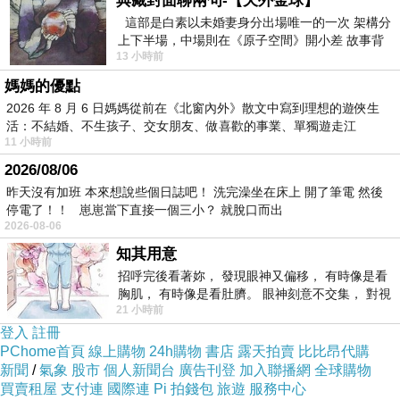
典藏封面聊兩句-【天外金球】
這部是白素以未婚妻身分出場唯一的一次 架構分
上下半場，中場則在《原子空間》開小差 故事背
13 小時前
景影射西藏境外流亡 地下組織
媽媽的優點
2026 年 8 月 6 日媽媽從前在《北窗內外》散文中寫到理想的遊俠生
活：不結婚、不生孩子、交女朋友、做喜歡的事業、單獨遊走江
11 小時前
湖⋯⋯，
2026/08/06
昨天沒有加班 本來想說些個日誌吧！ 洗完澡坐在床上 開了筆電 然後
停電了！！ 崽崽當下直接一個三小？ 就脫口而出
2026-08-06
知其用意
火車車廂還滿多個的
招呼完後看著妳， 發現眼神又偏移， 有時像是看
胸肌， 有時像是看肚臍。 眼神刻意不交集， 對視
21 小時前
視線不對齊， 讓我很難不
登入
註冊
PChome首頁
線上購物
24h購物
書店
露天拍賣
比比昂代購
新聞
/
氣象
股市
個人新聞台
廣告刊登
加入聯播網
全球購物
買賣租屋
支付連
國際連
Pi 拍錢包
旅遊
服務中心