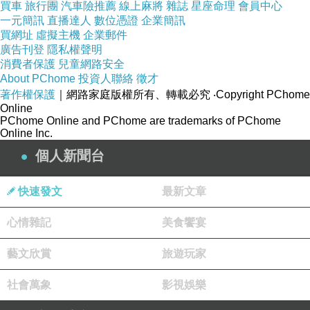
買車
旅行團
汽車險推薦
線上麻將
雜誌
星座命理
會員中心
一元簡訊
直播達人
數位憑證
企業簡訊
買網址
虛擬主機
企業郵件
廣告刊登
隱私權聲明
消費者保護
兒童網路安全
About PChome
投資人聯絡
徵才
著作權保護
｜網路家庭版權所有、轉載必究
‧Copyright PChome
Online
PChome Online and PChome are trademarks of PChome
Online Inc.
個人新聞台
快速發文
最新文章
心情雜記
美食饗宴
藝文欣賞
旅遊玩家
社會萬象
影視娛樂