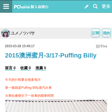
ユメノツバサ
訂閱
我的
2015-03-28 15:49:17
Elsa
2015澳洲蜜月-3/17-Puffing Billy
留言 0
收藏 0
推薦 0
今天的行程要去很多地方
第一個就是Puffing Billy蒸汽火車
火車站會標示下一班車的開車時間