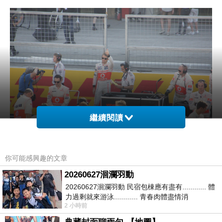
繼續閱讀
你可能感興趣的文章
20260627洄瀾羽動
20260627洄瀾羽動 民宿包棟應有盡有............ 體
力過剩就來游泳............ 青春肉體盡情消
2 小時前
磨............ 晚餐不必