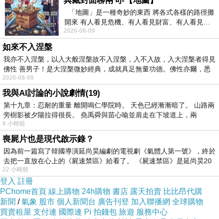
典藏封面聊兩句-【地圖】
「地圖」是一種奇妙的東西 將各式各樣的路徑攤
開來 有人看見危機、有人看見財富、有人看見…
2026-08-09
從中可以發掘出不同的
如來不入涅槃
我亦不入涅槃，以入大般涅槃故不入涅槃，入不入故，入大涅槃者得見
佛性 善男子！是大涅槃微妙經典，成就具足無量功德。佛性亦爾，悉
2026-08-09
我與AI討論的小說劇情(19)
第十九章：忍耐的重量 離開鳴仁學院時。 天色已經漸漸暗了。 山路兩
Kimi
旁樹影被夕陽拉得很長。 堯禹舜與苗心喻並肩走在下坡道上，兩
9 小時前
喪屍片也是現代啟示錄？
因為前一篇寫了韓國導演延尚昊編劇的電視劇《氣體人第一號》，終於
去把一直放在心上的《屍速禁區》給看了。 《屍速禁區》是延尚昊20
22 小時前
登入
註冊
PChome首頁
線上購物
24h購物
書店
露天拍賣
比比昂代購
新聞
/
氣象
股市
個人新聞台
廣告刊登
加入聯播網
全球購物
買賣租屋
支付連
國際連
Pi 拍錢包
旅遊
服務中心