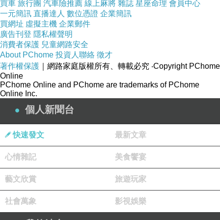
買車
旅行團
汽車險推薦
線上麻將
雜誌
星座命理
會員中心
一元簡訊
直播達人
數位憑證
企業簡訊
買網址
虛擬主機
企業郵件
廣告刊登
隱私權聲明
消費者保護
兒童網路安全
About PChome
投資人聯絡
徵才
著作權保護
｜網路家庭版權所有、轉載必究
‧Copyright PChome
Online
PChome Online and PChome are trademarks of PChome
Online Inc.
個人新聞台
快速發文
最新文章
心情雜記
美食饗宴
藝文欣賞
旅遊玩家
Alonso
社會萬象
影視娛樂