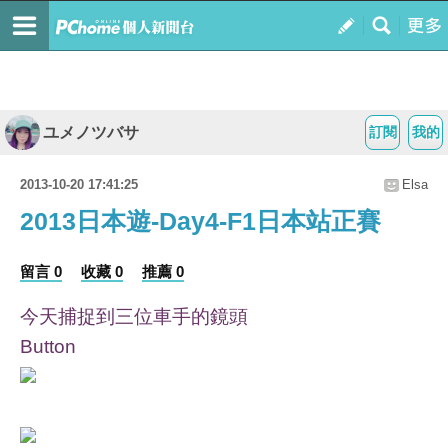
ユメノツバサ
訂閱
我的
2013-10-20 17:41:25
Elsa
2013日本遊-Day4-F1日本站正賽
留言 0
收藏 0
推薦 0
今天捕捉到三位車手的鏡頭
Button