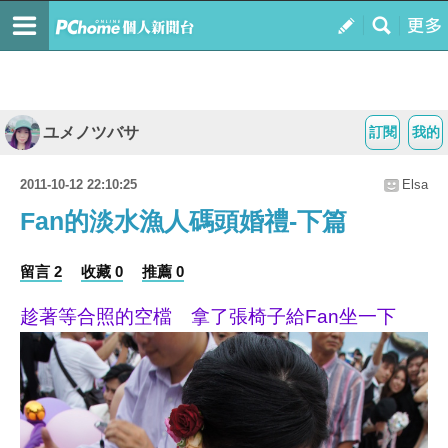
ユメノツバサ
訂閱
我的
2011-10-12 22:10:25
Elsa
Fan的淡水漁人碼頭婚禮-下篇
留言 2
收藏 0
推薦 0
趁著等合照的空檔 拿了張椅子給Fan坐一下