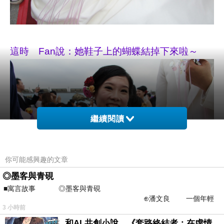
這時 Fan說：她鞋子上的蝴蝶結掉下來啦～
繼續閱讀
你可能感興趣的文章
◎墨客與青硯
■寓言故事 ◎墨客與青硯
⊕潘文良 一個年輕
3 小時前
的墨客，在京城的古玩肆裡
這兩隻貓和狗 當然就是代表這幸福的一對嚕
和AI 共創小說，《套路終結者：在虛情假意的劇本裡活出人格》