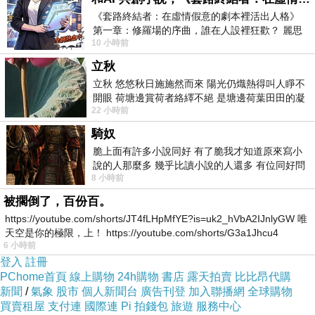
《套路終結者：在虛情假意的劇本裡活出人格》
第一章：修羅場的序曲，誰在人設裡狂歡？ 麗思
10 小時前
卡爾頓酒店的總統套房內，燈光昏
立秋
立秋 悠悠秋日施施然而來 陽光仍熾熱得叫人睜不
開眼 荷塘邊賞荷者絡繹不絕 是塘邊荷葉田田的凝
22 小時前
望 風中飄逸的是映日荷花別樣紅
騎奴
脆上面有許多小說同好 有了脆我才知道原來寫小
說的人那麼多 幾乎比讀小說的人還多 有位同好問
8 小時前
了一個問題 她說為什麼高中文學獎的
被擱倒了，百份百。
https://youtube.com/shorts/JT4fLHpMfYE?is=uk2_hVbA2IJnlyGW 唯
天空是你的極限，上！ https://youtube.com/shorts/G3a1Jhcu4
拍合照預備備
6 小時前
登入
註冊
PChome首頁
線上購物
24h購物
書店
露天拍賣
比比昂代購
新聞
/
氣象
股市
個人新聞台
廣告刊登
加入聯播網
全球購物
買賣租屋
支付連
國際連
Pi 拍錢包
旅遊
服務中心