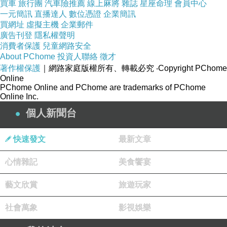
買車
旅行團
汽車險推薦
線上麻將
雜誌
星座命理
會員中心
一元簡訊
直播達人
數位憑證
企業簡訊
買網址
虛擬主機
企業郵件
廣告刊登
隱私權聲明
消費者保護
兒童網路安全
About PChome
投資人聯絡
徵才
著作權保護
｜網路家庭版權所有、轉載必究
‧Copyright PChome
Online
PChome Online and PChome are trademarks of PChome
Online Inc.
個人新聞台
快速發文
最新文章
心情雜記
美食饗宴
藝文欣賞
旅遊玩家
社會萬象
影視娛樂