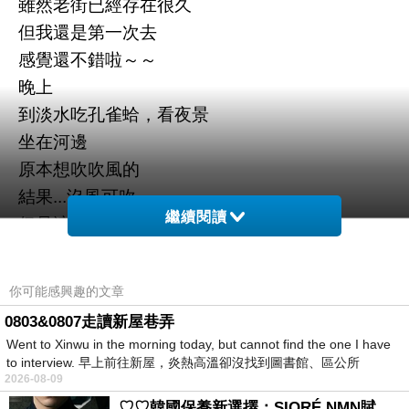
雖然老街已經存在很久
但我還是第一次去
感覺還不錯啦～～
晚上
到淡水吃孔雀蛤，看夜景
坐在河邊
原本想吹吹風的
結果...沒風可吹
繼續閱讀
但是涼爽的天氣 讓我的心情也好了起來
吃喝玩樂的生活
你可能感興趣的文章
夠了 夠多了
0803&0807走讀新屋巷弄
該是減少次數的時候
Went to Xinwu in the morning today, but cannot find the one I have
該是要去尋找生活意義的時候
to interview. 早上前往新屋，炎熱高溫卻沒找到圖書館、區公所
2026-08-09
♡♡韓國保養新選擇：SIORÉ NMN賦活泡泡化妝水♡♡