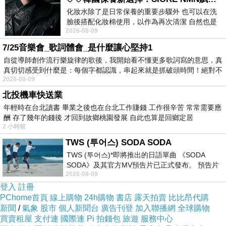
化妝水除了是日常保養的重要步驟外 也可以在洗
臉後搭配化妝棉使用，以作為再次清潔 自然也是
2026-08-09
我的保養必備品項 不過，我對於化妝
7/25音樂會_歌詞體會_是什麼讓心堅持1
自從導師創作流行樂旋律的歌後，我開始看不懂更多歌詞寫的意思，真
真切切感受到什麼是：每個字都認識，串起來就是抓破頭時間！絕對不
2026-08-09
北投機車快送業
年輕時在台北讀書 畢業之後也在台北工作賺錢 工作很辛苦 常常需要應
酬 存了幾年的錢後 才回到故鄉桃園發展 自此也算是回鄉定居
小雨
2 小時前
2008-09-01 15:40:01
加油阿,人生難免有低潮的時候,
TWS (투어스) SODA SODA
過去了就好了~
TWS (투어스)*即將推出的日語單曲 《SODA
SODA》及其官方MV預告片已正式發布。 預告片
2026-08-09
一經發布， 就引發了粉絲們對這次夏季回
登入
註冊
PChome首頁
線上購物
24h購物
書店
露天拍賣
比比昂代購
新聞
/
氣象
股市
個人新聞台
廣告刊登
加入聯播網
全球購物
買賣租屋
支付連
國際連
Pi 拍錢包
旅遊
服務中心