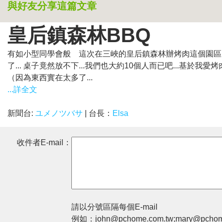
與好友分享這篇文章
皇后鎮森林BBQ
有如小型同學會般 這次在三峽的皇后鎮森林辦烤肉這個園區感
了... 桌子竟然放不下...我們也大約10個人而已吧...基
（因為東西實在太多了...
...詳全文
新聞台:
ユメノツバサ
| 台長：
Elsa
收件者E-mail：
請以分號區隔每個E-mail
例如：john@pchome.com.tw;mary@pchom