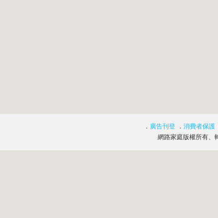
．
廣告刊登
．
消費者保護
網路家庭版權所有、轉載必究 