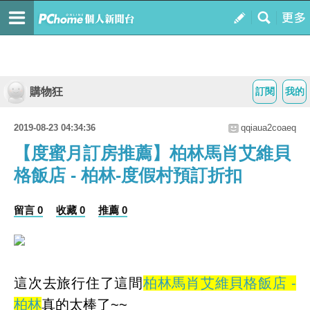
購物狂
訂閱
我的
2019-08-23 04:34:36
qqiaua2coaeq
【度蜜月訂房推薦】柏林馬肖艾維貝
格飯店 - 柏林-度假村預訂折扣
留言 0
收藏 0
推薦 0
這次去旅行住了這間
柏林馬肖艾維貝格飯店 -
柏林
真的太棒了~~