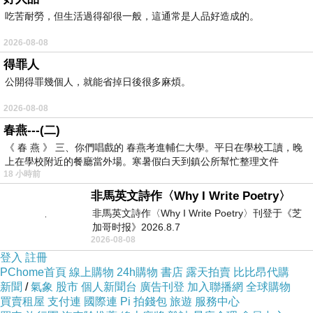
吃苦耐勞，但生活過得卻很一般，這通常是人品好造成的。
2026-08-08
得罪人
公開得罪幾個人，就能省掉日後很多麻煩。
2026-08-08
春燕---(二)
《 春 燕 》 三、你們唱戲的 春燕考進輔仁大學。平日在學校工讀，晚
上在學校附近的餐廳當外場。寒暑假白天到鎮公所幫忙整理文件
18 小時前
非馬英文詩作〈Why I Write Poetry〉
非馬英文詩作〈Why I Write Poetry〉刊登于《芝
加哥时报》2026.8.7
2026-08-08
登入
註冊
PChome首頁
線上購物
24h購物
書店
露天拍賣
比比昂代購
新聞
/
氣象
股市
個人新聞台
廣告刊登
加入聯播網
全球購物
買賣租屋
支付連
國際連
Pi 拍錢包
旅遊
服務中心