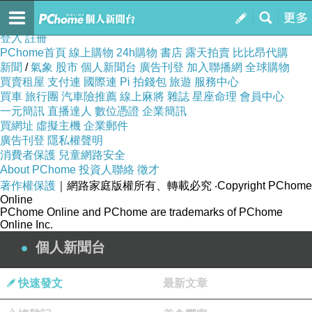
遊日本刷卡優惠辦哪張信用卡有機場接送
訂閱
我的
登入
註冊
PChome首頁
線上購物
24h購物
書店
露天拍賣
比比昂代購
新聞
/
氣象
股市
個人新聞台
廣告刊登
加入聯播網
全球購物
買賣租屋
支付連
國際連
Pi 拍錢包
旅遊
服務中心
買車
旅行團
汽車險推薦
線上麻將
雜誌
星座命理
會員中心
一元簡訊
直播達人
數位憑證
企業簡訊
買網址
虛擬主機
企業郵件
廣告刊登
隱私權聲明
消費者保護
兒童網路安全
About PChome
投資人聯絡
徵才
著作權保護
｜網路家庭版權所有、轉載必究
‧Copyright PChome
Online
PChome Online and PChome are trademarks of PChome
Online Inc.
個人新聞台
快速發文
最新文章