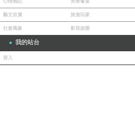
心情雜記
美食饗宴
藝文欣賞
旅遊玩家
社會萬象
影視娛樂
我的站台
登入