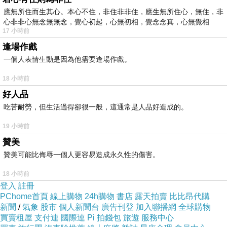
應無所住而生其心。本心不住，非住非非住，應生無所住心，無住，非
心非非心無念無無念，覺心初起，心無初相，覺念念真，心無覺相
17 小時前
逢場作戲
一個人表情生動是因為他需要逢場作戲。
18 小時前
好人品
吃苦耐勞，但生活過得卻很一般，這通常是人品好造成的。
19 小時前
贊美
贊美可能比侮辱一個人更容易造成永久性的傷害。
18 小時前
登入
註冊
PChome首頁
線上購物
24h購物
書店
露天拍賣
比比昂代購
新聞
/
氣象
股市
個人新聞台
廣告刊登
加入聯播網
全球購物
買賣租屋
支付連
國際連
Pi 拍錢包
旅遊
服務中心