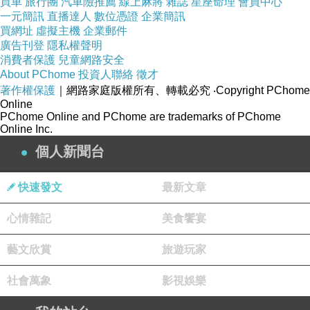
買車
旅行團
汽車險推薦
線上麻將
雜誌
星座命理
會員中心
一元簡訊
直播達人
數位憑證
企業簡訊
買網址
虛擬主機
企業郵件
廣告刊登
隱私權聲明
消費者保護
兒童網路安全
About PChome
投資人聯絡
徵才
著作權保護
｜網路家庭版權所有、轉載必究
‧Copyright PChome
Online
PChome Online and PChome are trademarks of PChome
Online Inc.
個人新聞台
快速發文
最新文章
心情雜記
美食饗宴
藝文欣賞
旅遊玩家
社會萬象
影視娛樂