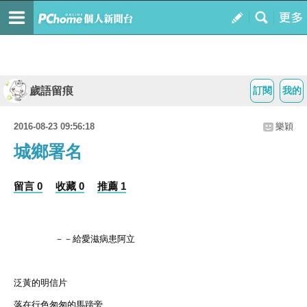
歲語留痕
訂閱
我的
2016-08-23 09:56:18
樂穎
城鄉署名
留言 0
收藏 0
推薦 1
－－給愛滋病患阿立
泛黃的明信片
落在行色匆匆的馬蹄旁