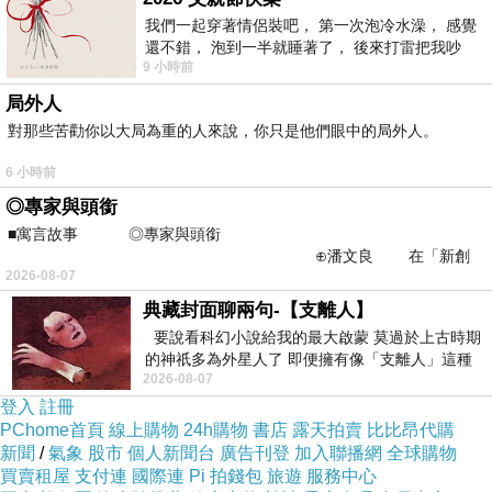
優惠~
蜜月行
我們一起穿著情侶裝吧， 第一次泡冷水澡， 感覺
還不錯， 泡到一半就睡著了， 後來打雷把我吵
9 小時前
醒， 手
真是省了很多錢!!真的太感動了!!
局外人
對那些苦勸你以大局為重的人來說，你只是他們眼中的局外人。
而且聽說這邊是可以全世界訂房
6 小時前
也太方便了吧！！不用在那邊找翻譯啦ＱＱ
◎專家與頭銜
■寓言故事 ◎專家與頭銜
⊕潘文良 在「新創
SG套房公寓 - 大阪5d (SG Studio Apartment in
2026-08-07
之谷」裡——
Osaka 5d) 的介紹在下面
典藏封面聊兩句-【支離人】
要說看科幻小說給我的最大啟蒙 莫過於上古時期
的神祇多為外星人了 即便擁有像「支離人」這種
如果有興趣到這附近玩的，不妨可以看看喔！
2026-08-07
驚世駭俗的神通法門 也未必讀
登入
註冊
PChome首頁
線上購物
24h購物
書店
露天拍賣
比比昂代購
以下是 SG套房公寓 - 大阪5d (SG Studio
新聞
/
氣象
股市
個人新聞台
廣告刊登
加入聯播網
全球購物
Apartment in Osaka 5d) 的介紹 如果也跟我一樣
買賣租屋
支付連
國際連
Pi 拍錢包
旅遊
服務中心