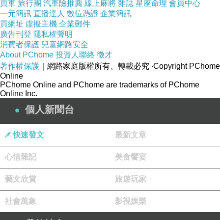
買車
旅行團
汽車險推薦
線上麻將
雜誌
星座命理
會員中心
喜歡不妨看看喔!
一元簡訊
直播達人
數位憑證
企業簡訊
買網址
虛擬主機
企業郵件
PS.若您家裡有0~4歲的小朋友，
點我進入索取免
廣告刊登
隱私權聲明
消費者保護
兒童網路安全
費《迪士尼美語世界試用包》
About PChome
投資人聯絡
徵才
著作權保護
｜網路家庭版權所有、轉載必究
‧Copyright PChome
Online
↓↓↓限量特優價格按鈕↓↓↓
PChome Online and PChome are trademarks of PChome
Online Inc.
個人新聞台
快速發文
最新文章
心情雜記
美食饗宴
藝文欣賞
旅遊玩家
社會萬象
影視娛樂