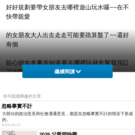
好好規劃要帶女朋友去哪裡遊山玩水囉~~在不
快帶親愛
的女朋友大人出去走走可能要跪算盤了~~還好
有個
貼心的女友事先知道要去哪裡玩就先幫我預訂
了這間
繼續閱讀
SG套房公寓 - 大阪5d (SG Studio Apartment
你可能感興趣的文章
in Osaka 5d)
本來想說住這間因該要大失血了
忽略事實不計
~~
大部分的政治意見和社會溝通意見，都是在忽略事實不計的情況下形成
的。
2026-08-07
原來親愛的女友在訂房網預訂的房間很多都有
2026 父親節快樂