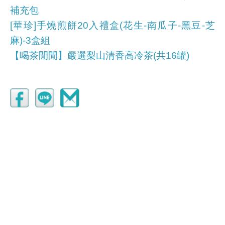
補充包
[華珍]手燒煎餅20入禮盒(花生-南瓜子-黑豆-芝
麻)-3盒組
【喝茶閒閒】嚴選梨山清香高冷茶(共16罐)