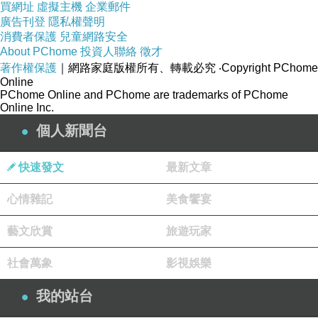
買網址
虛擬主機
企業郵件
廣告刊登
隱私權聲明
消費者保護
兒童網路安全
About PChome
投資人聯絡
徵才
著作權保護
｜網路家庭版權所有、轉載必究
‧Copyright PChome
Online
PChome Online and PChome are trademarks of PChome
Online Inc.
個人新聞台
快速發文
最新文章
心情雜記
美食饗宴
藝文欣賞
旅遊玩家
社會萬象
影視娛樂
我的站台