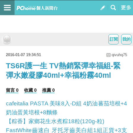
訂閱
我的
2016-01-07 19:34:51
qivuhq75
TS6R護一生 TV熱銷緊彈幸福組-緊
彈水嫩凝膠40ml+幸福粉霧40ml
留言 0
收藏 0
推薦 0
cafeitalia PASTA 美味8入-D組 4奶油蕃茄培根+4
奶油蛋黃培根+8麵條
【粽香】家鄉花生水煮粽18粒(120g-粒)
FastWhite齒速白 牙托牙齒美白組1組正貨+3支