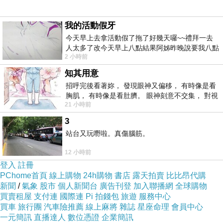
我的活動假牙
今天早上去拿活動假了拖了好幾天囉~~禮拜一去
人太多了改今天早上八點結果阿姊昨晚說要我八點
2 小時前
去西螺農會~回到莿桐都8點半多了
知其用意
招呼完後看著妳， 發現眼神又偏移， 有時像是看
胸肌， 有時像是看肚臍。 眼神刻意不交集， 對視
21 小時前
視線不對齊， 讓我很難不
3
站台又玩嘢啦。真傷腦筋。
12 小時前
登入
註冊
PChome首頁
線上購物
24h購物
書店
露天拍賣
比比昂代購
新聞
/
氣象
股市
個人新聞台
廣告刊登
加入聯播網
全球購物
買賣租屋
支付連
國際連
Pi 拍錢包
旅遊
服務中心
買車
旅行團
汽車險推薦
線上麻將
雜誌
星座命理
會員中心
一元簡訊
直播達人
數位憑證
企業簡訊