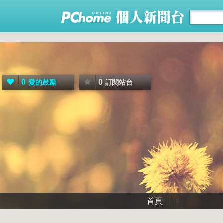
0
0
愛的鼓勵
訂閱站台
首頁