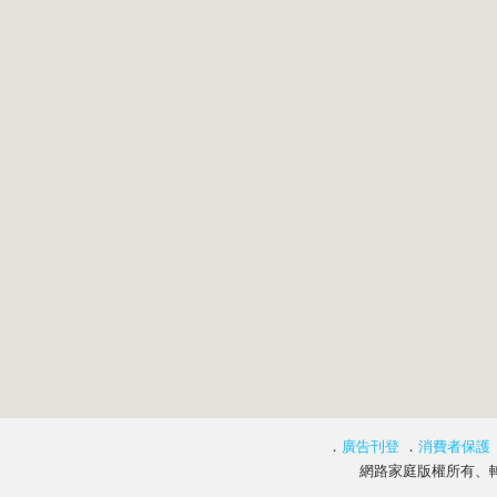
．
廣告刊登
．
消費者保護
網路家庭版權所有、轉載必究 