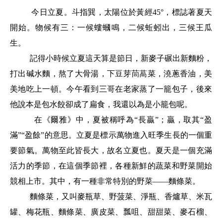
今日立夏。斗指巽，太陽位於黃經45°，標誌著夏天
開始。物候有三：一候螻蟈鳴，二候蚯蚓出，三候王瓜
生。
記得小時候立
夏
這天算是節日，新麥子碾出新麵粉，
熬了大骨湯
打出碱水麵，
，下豆芽茼萵菜，澆蔥香油，美
美地吃上一頓。今午看到三哥在老家蒸了一籠包子，後來
他說本是包水餃卻成了扁食，我還以為是小籠包呢。
在《爾雅》中，夏被稱呼為“長贏”；贏，取其“盈
滿”“盈餘”的意思。立夏是標示萬物進入旺季生長的一個重
要節氣。萬物至此皆長大，故名立夏也。夏天是一個充滿
活力的季節，在這個季節裡，各種新鮮的蔬菜和野菜開始
競相上市。其中，有一種非常特別的野菜——麵條菜。
麵條菜，又叫麥瓶草、野菠菜、淨瓶、香爐草、米瓦
罐、梅花瓶、麵條菜、廣皮菜、瓢咀、甜甜菜、麥石榴、