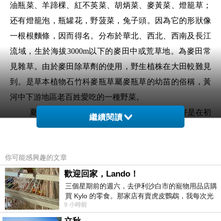
油瓶菜、羊蹄棵、紅不英菜、胡炳菜、麥黃菜、燈籠草；
还有燈籠泡，瓶罐花，野菠菜，兔子頭。因為它的形狀像
一根根麵條，因而得名。分布於華北、西北、西南及長江
流域，生於海拔3000m以下的麥田中或荒草地。為麥田常
見雜草。由於麥田除草劑的使用，野生植株在大田較難見
到。是草本植物石竹科麥瓶草屬麥瓶草的幼苗的俗稱，黃
河中下游地區老百姓愛吃的一種野菜。
夏季是麵條菜的最佳食用季節，有些澀，最好是在初
繼續閱讀
期較細嫩時候食用，口感會更佳。以前人們甚至會將它當
作麵條煮來食用。可惜現在很多人不知道它的好處，甚至
你可能感興趣的文章
將它當做雜草扔掉了。
麵條菜含有天然的植物纖維素和酸性成分，這些成分
歡迎回家，Lando！
三個星期前的週六，去伊利沙白市的寵物用品店購
有助於促進腸胃蠕動和消化液分泌，提高消化能力。食用
買 Kylo 的零食。那家店有賣虎皮鸚鵡，我每次光
麵條菜可以預防多種消化不良症狀，如腹脹、腹痛和食欲
9 小時前
顧都會去看一下。他們偶爾會引進 C
不振等。因此，平時適量食用麵條菜有益於促進消化和維