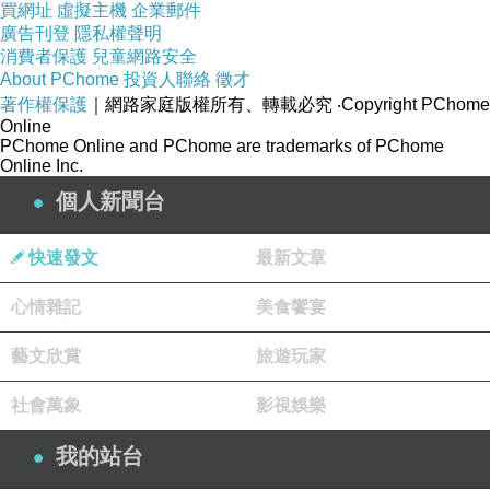
買網址
虛擬主機
企業郵件
快速止血。
廣告刊登
隱私權聲明
全草及嫩莖葉入藥，有潤肺止 咳、涼血止血功效,可
消費者保護
兒童網路安全
About PChome
投資人聯絡
徵才
治虛勞咳嗽,鼻衄、吐血等症。麵條菜也是一種非常營養的
著作權保護
｜網路家庭版權所有、轉載必究
‧Copyright PChome
食材，可以用來製作各種美食。麵條菜的吃法非常多，可
Online
PChome Online and PChome are trademarks of PChome
涼拌可做餡，今天，給大家推薦個簡單省力的做法：蒸麵
Online Inc.
條菜。
個人新聞台
先將麵條菜去根洗淨並瀝幹水分。加入適量花生油和
鹽，再倒入適量麵粉，用手攪拌均勻，確保每一條麵條菜
快速發文
最新文章
都能裹上麵粉。燒開水並放入蒸籠，將拌好的麵條菜均勻
心情雜記
美食饗宴
鋪開，蓋上鍋蓋，蒸5分鐘左右即可出鍋。最後，根據個人
口味加入自己喜歡的料汁，即可享用美味的麵條菜。
藝文欣賞
旅遊玩家
麵條菜餡餅是一種小吃，主料是麵粉，配料是酵母
社會萬象
影視娛樂
等，調料為五香粉、醬油、花椒麵等，通過烘烤的做法製
我的站台
作而成。麵條菜拼菊花，麵條菜擇洗乾淨，放沸水中焯一
下，撈出浸涼。菊花取花瓣放5%的鹽水中浸泡10分鐘，撈