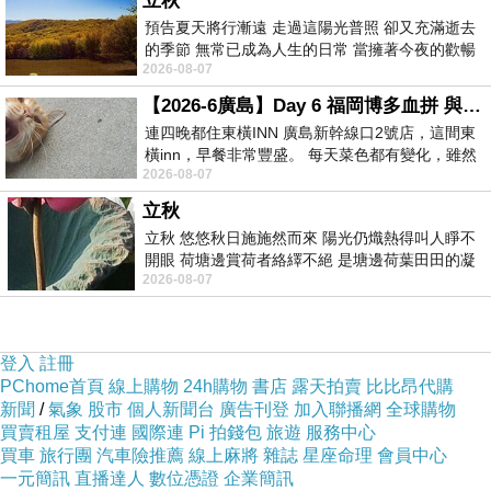
立秋
預告夏天將行漸遠 走過這陽光普照 卻又充滿逝去
護腸胃健康。
的季節 無常已成為人生的日常 當擁著今夜的歡暢
現代人常常面臨著便秘和肥胖的問題，而麵條菜是一
2026-08-07
舒心 轉眼驟成昨日 而明晨 太陽
種非常適合解決這些問題的食物。它富含植物纖維素，可
【2026-6廣島】Day 6 福岡博多血拼 與機場接送少年司機深夜對談
以幫助清理腸道，促進排便，縮短排便時間，從而有效緩
連四晚都住東橫INN 廣島新幹線口2號店，這間東
橫inn，早餐非常豐盛。 每天菜色都有變化，雖然
解便秘。此外，麵條菜熱量低，幾乎不含脂肪，經常食用
2026-08-07
看到工作人員拿出料理包加熱，但
可以有效控制體重，預防肥胖。
立秋
潤肺止咳。麵條菜性寒味澀，能夠清熱解毒，潤肺止
立秋 悠悠秋日施施然而來 陽光仍熾熱得叫人睜不
開眼 荷塘邊賞荷者絡繹不絕 是塘邊荷葉田田的凝
咳。在春季多變的天氣中，人們容易感冒咳嗽，此時食用
2026-08-07
望 風中飄逸的是映日荷花別樣紅
麵條菜能夠很好地改善咳嗽症狀，滋養肺臟。
涼血止血。麵條菜是一種具有藥用價值的天然食品，
登入
註冊
它含有一些特殊的成分，具有涼血止血的功效。當人們出
PChome首頁
線上購物
24h購物
書店
露天拍賣
比比昂代購
現吐血、便血等不良症狀時，可以用麵條菜煎水喝，能夠
新聞
/
氣象
股市
個人新聞台
廣告刊登
加入聯播網
全球購物
買賣租屋
支付連
國際連
Pi 拍錢包
旅遊
服務中心
迅速止血。此外，還可以用於外傷止血，將麵條菜曬乾後
買車
旅行團
汽車險推薦
線上麻將
雜誌
星座命理
會員中心
研末外敷，或將新鮮的麵條菜搗碎研成粉末外敷，都能夠
一元簡訊
直播達人
數位憑證
企業簡訊