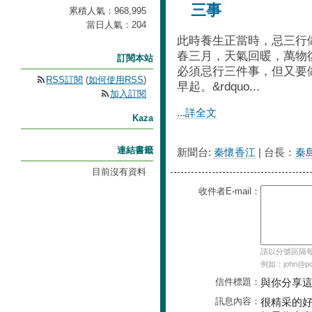
三事
累積人氣：
968,995
當日人氣：
204
此時養生正當時，忌三
春三月，天氣回暖，萬物
訂閱本站
必須忌行三件事，但又要
RSS訂閱
(
如何使用RSS
)
早起。&rdquo...
加入訂閱
...詳全文
Kaza
連結書籤
新聞台:
秦懷香江
| 台長：
秦
目前沒有資料
收件者E-mail：
請以分號區隔每個
例如：john@pch
信件標題：
與你分享
訊息內容：
很精采的