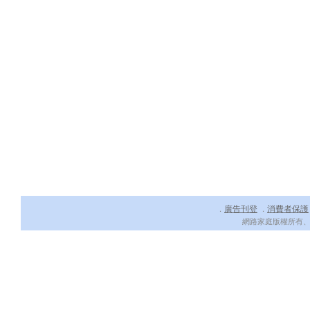
廣告刊登
消費者保護
．
．
網路家庭版權所有、轉載必究