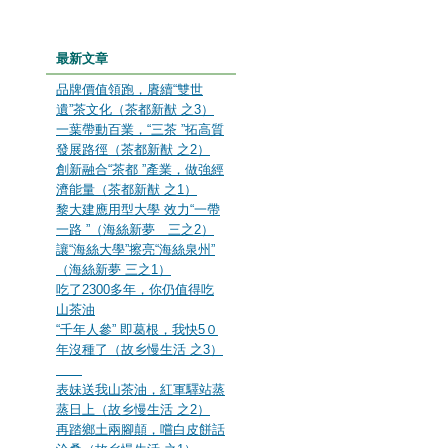
最新文章
品牌價值領跑，賡續“雙世
遺”茶文化（茶都新猷 之3）
一葉帶動百業，“三茶 ”拓高質
發展路徑（茶都新猷 之2）
創新融合“茶都 ”產業，做強經
濟能量（茶都新猷 之1）
黎大建應用型大學 效力“一帶
一路 ”（海絲新夢 三之2）
讓“海絲大學”擦亮“海絲泉州”
（海絲新夢 三之1）
吃了2300多年，你仍值得吃
山茶油
“千年人參” 即葛根，我快5０
年沒種了（故乡慢生活 之3）
表妹送我山茶油，紅軍驛站蒸
蒸日上（故乡慢生活 之2）
再踏鄉土兩腳顛，嚐白皮餅話