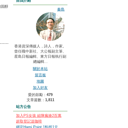
自我介紹
膽固醇
秦島
香港資深傳媒人，詩人，作家。
曾任職中新社、大公報副主筆、
星島日報編輯、東方日報執行副
總編輯...
關於本站
留言板
地圖
加入好友
愛的鼓勵：
479
文章篇數：
1,811
站方公告
加入PS女孩 組隊瘋搶2百萬
超取登記送咖啡
綁定Hami Point 1點抵1元