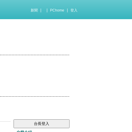
|
|
|
新聞
PChome
登入