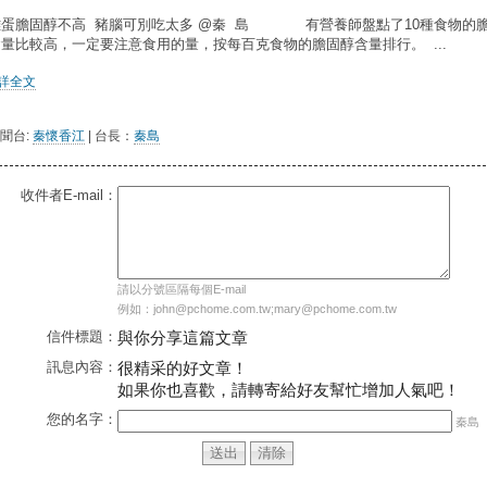
雞蛋膽固醇不高 豬腦可別吃太多 @秦 島 有營養師盤點了10種食物的
含量比較高，一定要注意食用的量，按每百克食物的膽固醇含量排行。 ...
..詳全文
聞台:
秦懷香江
| 台長：
秦島
收件者E-mail：
請以分號區隔每個E-mail
例如：john@pchome.com.tw;mary@pchome.com.tw
信件標題：
與你分享這篇文章
訊息內容：
很精采的好文章！
如果你也喜歡，請轉寄給好友幫忙增加人氣吧！
您的名字：
秦島