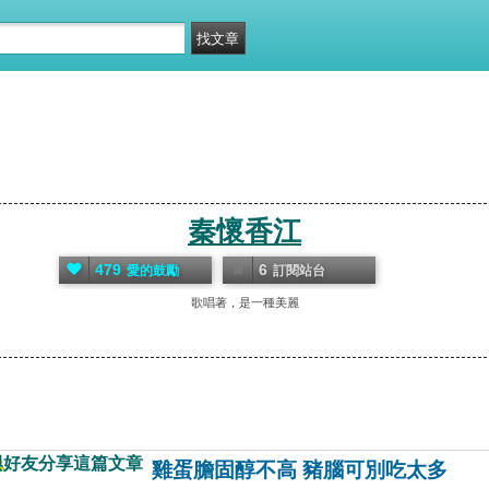
秦懷香江
479
6
愛的鼓勵
訂閱站台
歌唱著，是一種美麗
與好友分享這篇文章
雞蛋膽固醇不高 豬腦可別吃太多