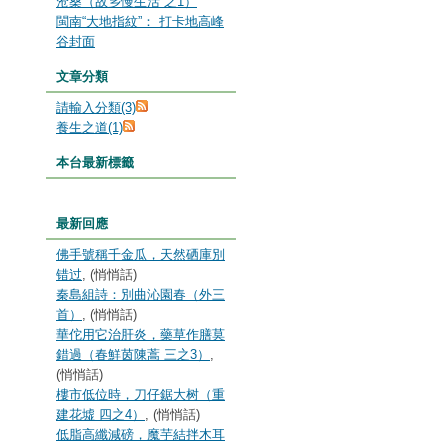
沧桑（故乡慢生活 之1）
閩南“大地指紋”： 打卡地高峰
谷封面
文章分類
請輸入分類(3)
養生之道(1)
本台最新標籤
最新回應
佛手號稱千金瓜，天然硒庫別
错过
, (悄悄話)
秦島組詩：別曲沁園春（外三
首）
, (悄悄話)
華佗用它治肝炎，藥草作膳莫
錯過（春鮮茵陳蒿 三之3）
,
(悄悄話)
樓市低位時，刀仔鋸大树（重
建花墟 四之4）
, (悄悄話)
低脂高纖減磅，魔芋結拌木耳