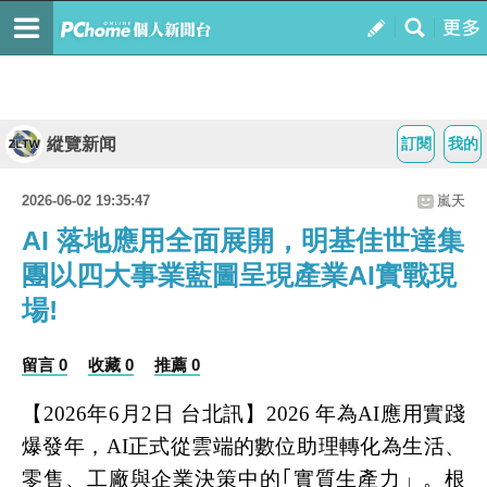
縱覽新闻
訂閱
我的
2026-06-02 19:35:47
嵐天
AI 落地應用全面展開，明基佳世達集
團以四大事業藍圖呈現產業AI實戰現
場!
留言 0
收藏 0
推薦 0
【2026年6月2日 台北訊】2026 年為AI應用實踐
爆發年，AI正式從雲端的數位助理轉化為生活、
零售、工廠與企業決策中的｢實質生產力」。根