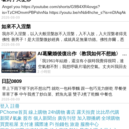
智慧、更具韌性的AI生態系。」
Angel you https://youtube.com/shorts/G9B4XR4ovgs?
is=TzCHOnvmPBPshnNa https://youtu.be/nNdi4hche_s?is=nDIAqAk
2026-08-09
如來不入涅槃
我亦不入涅槃，以入大般涅槃故不入涅槃，入不入故，入大涅槃者得見
佛性 善男子！是大涅槃微妙經典，成就具足無量功德。佛性亦爾，悉
2026-08-09
AI葛蘭婚後復出作〈教我如何不想她〉 #戀上老電影 #葛蘭 #粟子
「我1961年結婚，還沒有小孩時我覺得很悶，連
空氣都不對；我想呼吸片場的空氣。丈夫叫我回去
2 小時前
試試看……拍了〈教我如何不想她〉（1963
日記0809
早上下雨下呀下的不想出門 就吃一包科學麵 跟一包巧克力餅乾 早餐便
草草了事 中午我煮了炒白菜、鱈魚丸湯 雙子J煮了乾麵 中餐也
2026-08-09
登入
註冊
PChome首頁
線上購物
24h購物
書店
露天拍賣
比比昂代購
在2026 COMPUTEX台北國際電腦展，明基佳世
新聞
/
氣象
股市
個人新聞台
廣告刊登
加入聯播網
全球購物
達以四大事業藍圖呈現AI應用場域如下：
買賣租屋
支付連
國際連
Pi 拍錢包
旅遊
服務中心