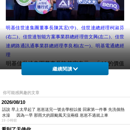
明基佳世達集團董事長陳其宏(中)、佳世達總經理柯淑芬
(右二)、佳世達智能方案事業群總經理曾文興(左二)、佳世
達網路通訊通事業群總經理李良相(左一)、明基電通總經
理
明基佳世達集團董事長陳其宏表示：「AI 的價值
繼續閱讀
不在於技術的複雜度，而是在於其轉化為企業生
產力的實踐。明基佳世達集團以『AI IN
ACTION』為核心，透過跨領域的資源整合，將
你可能感興趣的文章
繁雜的技術轉化為直覺、高效的解決方案。在集
2026/08/10
團深厚基礎上，持續透過策略性資源優化與橫向
話說 早上太早起了 崽崽送完一號去學校以後 回家第一件事 先洗個熱
協作，確保集團在追求規模成長的同時，能實現
水澡 因為一早 那雨大的跟颱風天沒兩樣 崽崽不過就上車
19 小時前
更高質量的獲利增長，為客戶與夥伴打造一個更
看到了天使你