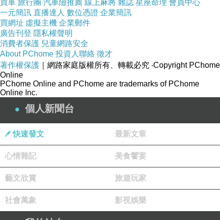
買車
旅行團
汽車險推薦
線上麻將
雜誌
星座命理
會員中心
一、「AI 視覺與顯示」：
一元簡訊
直播達人
數位憑證
企業簡訊
AI 視覺與顯示打造沉浸體驗 智慧載具與ESG展
買網址
虛擬主機
企業郵件
廣告刊登
隱私權聲明
現多元應用
消費者保護
兒童網路安全
BenQ透過大型足球場來詮釋 LH860ST 投影解決
About PChome
投資人聯絡
徵才
方案，打造適合各年齡層的沉浸娛樂與室內運動
著作權保護
｜網路家庭版權所有、轉載必究
‧Copyright PChome
Online
體驗。AI coach 即時偵測與動作指導，優化運動
PChome Online and PChome are trademarks of PChome
Online Inc.
表現，並結合 AI 肢體節點偵測，無需穿戴設備
個人新聞台
即可實現多人互動與實境模擬足球體驗。系統具
備低延遲表現，確保互動流暢，並搭載工廠級白
快速發文
最新文章
平衡校色技術，實現多機拼接畫面一致。BenQ
以 AI 賦能場域，簡化繁瑣流程，實現高效且高
心情雜記
美食饗宴
品質的一體化沉浸體驗。
藝文欣賞
旅遊玩家
智慧教育的部分，BenQ 透過 AI 與物聯網整合，
打造兼具教學效率、管理效能與健康安全的智慧
社會萬象
影視娛樂
教學場域。整合投影機、互動顯示器與攝影機等