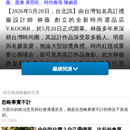
薇、股東 黃照旺、時尚教母 陳婉若
【2026年5月20日，台北訊】由台灣知名高訂禮
服設計師 林薇 創立的全新時尚選品店
V.KOORR，於5月20日正式開幕。林薇多年來深
耕台灣時尚圈，其設計作品深受眾多藝人、明星
與名媛喜愛，無論大型頒獎典禮、時尚紅毯或重
要公開場合，皆可見其高訂作品身影。此次林薇
跨足時尚選品領域，以全新品牌視角打造
繼續閱讀
V.KOORR，現場更邀請到演戲、唱歌全方位發展
之 李千娜、台灣時尚推手 陳婉若、新生代超人
氣女歌手 申力安、時尚寵兒 林采婕以及SEVERÉ
你可能感興趣的文章
品牌設計師 DIORV賴昕婕一同現身剪綵站台。品
忽略事實不計
牌主理人林薇長年與明星、名媛合作，深信真正
大部分的政治意見和社會溝通意見，都是在忽略事實不計的情況下形成
的風格不該被定義，而是來自於每個人對自我樣
的。
14 小時前
貌與生活態度的選擇，並以「風格，不被定義
中午吃什麼？自己帶便當，比起外食更健康-夏季日常。(舞動馬尾廚房)