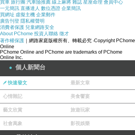
買車
旅行團
汽車險推薦
線上麻將
雜誌
星座命理
會員中心
代，通過新領域的拓展與關注時尚文化的同好，
一元簡訊
直播達人
數位憑證
企業簡訊
擁有共通語言，進行廣泛交流。我一直認為，
買網址
虛擬主機
企業郵件
廣告刊登
隱私權聲明
『美』是一件所有人都可以自由追求的事，而且
消費者保護
兒童網路安全
應該是輕鬆、自信且忠於自己的。V.KOORR不只
About PChome
投資人聯絡
徵才
是販售服裝的空間，更是一個讓人探索風格、定
著作權保護
｜網路家庭版權所有、轉載必究
‧Copyright PChome
Online
義自我的地方。我們與十多個國際設計品牌合
PChome Online and PChome are trademarks of PChome
作，透過不同設計師鮮明而獨特的創作視角，建
Online Inc.
構出多元且具態度的選品輪廓，無論是極簡、經
個人新聞台
典、高質感或前衛風格，都能在這邊找到完美符
快速發文
最新文章
合個人風格的服飾。」
心情雜記
美食饗宴
藝文欣賞
旅遊玩家
社會萬象
影視娛樂