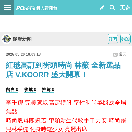
縱覽新闻
訂閱
我的
2026-05-20 18:09:13
嵐天
紅毯高訂到街頭時尚 林薇 全新選品
店 V.KOORR 盛大開幕！
留言 0
收藏 0
推薦 0
李千娜 完美駕馭高定禮服 率性時尚姿態成全場
焦點
時尚教母陳婉若 帶領新生代歌手申力安 時尚寵
兒林采婕
化身時髦少女 亮麗出席