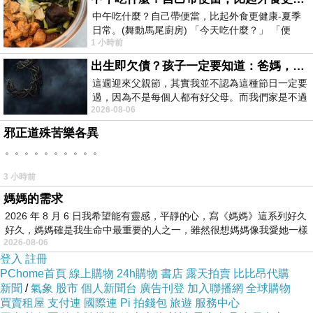
——由妳自己定義。」作為
中午吃什麼？自己帶便當，比起外食更健康-夏季
V.KOORR最核心的品牌語言，精選全球多個獨具
日常。(舞動馬尾廚房) 「今天吃什麼？」 「便
1 小時前
當？麵？還是炒飯？」 每天都在選擇
風格的設計師品牌，融合高級訂製精神與當代時
出生即欠債？孩子一定要知道：爸媽，其實我不欠你們
尚選品視角，為重視個人時尚風格與生活美學態
這週迎來父親節，其實我並不認為這種節日一定要
度的消費者帶來全新體驗。品牌主理人林薇希望
過，因為不是每個人都有好父母。而我們家是不過
每個人都可以自在、從容地展現真實自我的時尚
2026-08-06
節的，平時也沒什麼儀式感，生活趨近冷
風格。
邪正道殊苦樂各異
。。。。。。。。。。
由高訂領域跨足潮流 林薇打造全新時尚場域
時尚選品店V.KOORR品牌創辦人同時也是台灣知
3 小時前
名設計師林薇談及全新發展時表示，「開設選品
媽媽的需求
店，是一個全新的突破與決定。主要目標是引進
2026 年 8 月 6 日我希望能有靈感，平靜的心，寫《媽媽》這系列好久
好久，媽媽確是我生命中最重要的人之一，雖然很想媽媽像我愛她一樣
更多國際知名品牌給台灣的時尚愛好者，想跟更
2026-08-06
多人分享全球潮流風尚。同時，這也是個人品牌
登入
註冊
PChome首頁
線上購物
24h購物
書店
露天拍賣
比比昂代購
版圖重要的一步。從奢華訂製的高訂禮服到潮流
新聞
/
氣象
股市
個人新聞台
廣告刊登
加入聯播網
全球購物
時尚選品，我期待透過V.KOORR接觸更多年輕世
買賣租屋
支付連
國際連
Pi 拍錢包
旅遊
服務中心