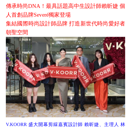
傳承時尚DNA！最具話題高中生設計師賴昕婕 個
人首創品牌Severé獨家登場
集結國際時尚設計師品牌 打造新世代時尚愛好者
朝聖空間
V.KOORR 盛大開幕剪綵嘉賓設計師 賴昕婕、主理人 林