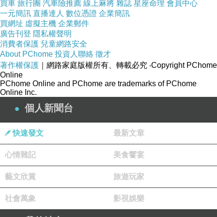
世奇的水晶點綴以增添視覺華麗感。
買車
旅行團
汽車險推薦
線上麻將
雜誌
星座命理
會員中心
一元簡訊
直播達人
數位憑證
企業簡訊
目前 HASSIA 女鞋的生產範疇橫跨芭蕾平底鞋、
買網址
虛擬主機
企業郵件
低跟鞋、運動鞋、涼鞋、踝靴等，融合經典與流
廣告刊登
隱私權聲明
消費者保護
兒童網路安全
行元素，滿足日常、辦公、旅遊與正式場合需
About PChome
投資人聯絡
徵才
求，搭配符合人體工學的設計和精密量測的工
著作權保護
｜網路家庭版權所有、轉載必究
‧Copyright PChome
Online
藝，大幅提升鞋履的舒適感，即使是穿上美美的
PChome Online and PChome are trademarks of PChome
跟高鞋出席一場盛宴，也能保有優雅姿態一整
Online Inc.
天。
個人新聞台
快速發文
最新文章
心情雜記
美食饗宴
藝文欣賞
旅遊玩家
社會萬象
影視娛樂