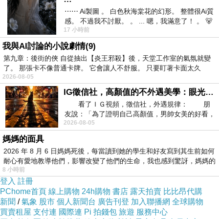
在健康鞋領域發展百餘年的歐洲知名品牌
⋯⋯ Ai製圖 。 白色秋海棠花的幻形。 整體很Ai質
HASSIA，巧妙地融合了「健康」與
「時尚」，
感。 不過我不討厭。 。 ... 嗯，我滿意了！ 。 🐻
這個百年品牌自 1920 年代起，社會步入「咆哮
17 小時前
昨中
的二十年代」，品牌的視覺識別從流動的「新藝
我與AI討論的小說劇情(9)
第九章：後街的俠 自從抽出【炎王邪殺】後，天堂工作室的氣氛就變
術運動」轉向幾何感強的「裝飾藝術」風格，這
了。 那張卡不像普通卡牌。 它會讓人不舒服。 只要盯著卡面太久
股潮流由歐洲流向美國，當時著名的美國舞者
2026-08-05
Helen Wehrle 就成為了 HASSIA 的品牌支持者，
IG徵信社，高顏值的不外遇美學：眼光太高也是一種防禦，為了證明我長得好看，我決定一輩子不外遇！
對於一位專業舞者而言，鞋子必須同時具備功能
看了ＩＧ視頻，徵信社，外遇規律： 朋
友說：「為了證明自己高顏值，男帥女美的好看，
支撐與足以登台的優雅美感，這證實了 HASSIA
2026-08-05
且眼光高，我決定一輩子不外遇。」
早期已具備時尚吸引力。
媽媽的面具
HASSIA 相當注重鞋子的舒適性與時尚感，1960
2026 年 8 月 6 日媽媽死後，每當讀到她的學生和好友寫到其生前如何
耐心有愛地教導他們，影響改變了他們的生命，我也感到驚訝，媽媽的
年代甚至提出「內在舒適，外型時尚！」的口
8 小時前
號，至今仍以此為品牌核心價值，甚至在鞋款當
登入
註冊
PChome首頁
線上購物
24h購物
書店
露天拍賣
比比昂代購
中融合時尚品牌元素，帶給消費者截然不同體
新聞
/
氣象
股市
個人新聞台
廣告刊登
加入聯播網
全球購物
驗，例如 Cordoba 和 Sanremo 系列都利用施華洛
買賣租屋
支付連
國際連
Pi 拍錢包
旅遊
服務中心