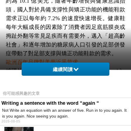
約為 10.1 億美元，隨著年齡增長與健康意識抬
頭，國人對於具備支撐性與矯正功能的機能鞋款
需求正以每年約 7.2% 的速度快速增長。健康鞋
每年大幅成長的因素除了消費者因足底筋膜炎或
拇趾外翻等常見足疾而有需要外，邁入「超高齡
社會」和逐年增加的糖尿病人口引發的足部併發
症帶動了對足部支撐與矯正功能鞋款的需求。
歐洲百年品牌對美學近乎苛求
繼續閱讀
據國外期刊《Journal of Foot and Ankle
Research》
的研究顯示，全球有高達 63% 到 72% 的人每日
穿著尺寸或功能不合適的鞋子，即便消費者知曉
你可能感興趣的文章
有更健康的選擇，仍常因「美學考量」或「社交
Writing a sentence with the word “again “
壓力」而優先滿足社會與情緒需求，從而犧牲了
Not Write an equation with an answer of five. Run in to you again. It
物理上的舒適與健康，導致致衍生巨大的醫療成
is you again. Nice seeing you again.
2026-08-05
本。
…