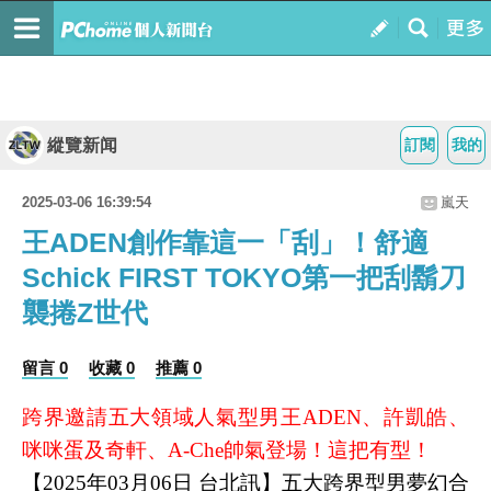
縱覽新闻
訂閱
我的
2025-03-06 16:39:54
嵐天
王ADEN創作靠這一「刮」！舒適
Schick FIRST TOKYO第一把刮鬍刀
襲捲Z世代
留言 0
收藏 0
推薦 0
跨界邀請五大領域人氣型男王ADEN、許凱皓、
咪咪蛋及奇軒、A-Che帥氣登場！這把有型！
【2025年03月06日 台北訊】五大跨界型男夢幻合