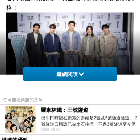
格！
繼續閱讀
(由左至右)A-Che、咪咪蛋、王ADEN、奇軒、許
你可能感興趣的文章
凱皓，五大FIRST型男共同見證潮流級刮鬍神器
羅東林鐵：三號隧道
上市
出牛鬥驛後在聚落的盡頭是2號及3號隧道隧道。 2
號隧道口應該已被土石掩埋，不過3號隧道至今仍
五大跨界型男夢幻合體！王ADEN、許凱皓及咪
2026-08-05
存在。從台7丙牛鬥橋上往左岸上游方
咪蛋、奇軒、A-Che大讚舒適第一把刮鬍刀