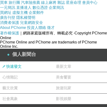
買車
旅行團
汽車險推薦
線上麻將
雜誌
星座命理
會員中心
尚潮流配件！日本市場副總裁後藤秀夫特別蒞臨
一元簡訊
直播達人
數位憑證
企業簡訊
現場表示「舒適Schick FIRST TOKYO第一把刮
買網址
虛擬主機
企業郵件
廣告刊登
隱私權聲明
鬍刀，將會透過年輕世代的消費者，擴大刮鬍刀
消費者保護
兒童網路安全
的市場，同時也會改變刮鬍市場的遊戲規則，一
About PChome
投資人聯絡
徵才
著作權保護
｜網路家庭版權所有、轉載必究
‧Copyright PChome
起創造更好的未來！」
Online
王ADEN「寫歌神器」曝光！舒適Schick FIRST
PChome Online and PChome are trademarks of PChome
Online Inc.
TOKYO第一把刮鬍刀特殊功效引爆話題
個人新聞台
音樂靈感竟然和刮鬍子有關？王ADEN在記者會
上爆料，每次刮鬍子的流暢舒適感，竟然能夠幫
快速發文
最新文章
助自己激發音樂靈感！他笑說：「刮得乾淨，腦
袋也跟著清楚，靈感就會很順利的跑出來了！」
心情雜記
美食饗宴
不只是王ADEN，許凱皓也表示：「刮得很滑順
藝文欣賞
旅遊玩家
的時候也會情不自禁的跳兩下！」而向來以電競
型男著稱的咪咪蛋更直言：「我真的無法接受我
社會萬象
影視娛樂
留鬍渣的樣子！」舒適第一把刮鬍刀具備了安