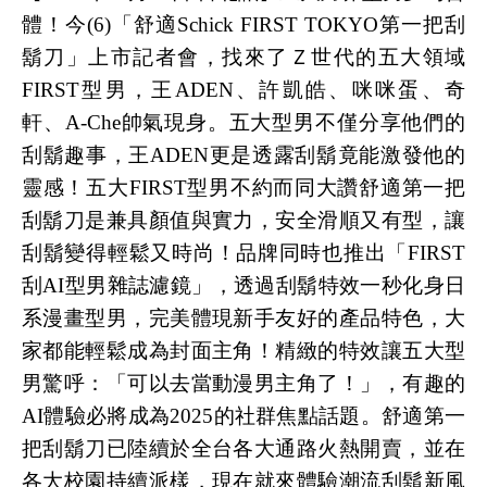
體！今(6)「舒適Schick FIRST TOKYO第一把刮
鬍刀」上市記者會，找來了Ｚ世代的五大領域
FIRST型男，王ADEN、許凱皓、咪咪蛋、奇
軒、A-Che帥氣現身。五大型男不僅分享他們的
刮鬍趣事，王ADEN更是透露刮鬍竟能激發他的
靈感！五大FIRST型男不約而同大讚舒適第一把
刮鬍刀是兼具顏值與實力，安全滑順又有型，讓
刮鬍變得輕鬆又時尚！品牌同時也推出「FIRST
刮AI型男雜誌濾鏡」，透過刮鬍特效一秒化身日
系漫畫型男，完美體現新手友好的產品特色，大
家都能輕鬆成為封面主角！精緻的特效讓五大型
男驚呼：「可以去當動漫男主角了！」，有趣的
AI體驗必將成為2025的社群焦點話題。舒適第一
把刮鬍刀已陸續於全台各大通路火熱開賣，並在
各大校園持續派樣，現在就來體驗潮流刮鬍新風