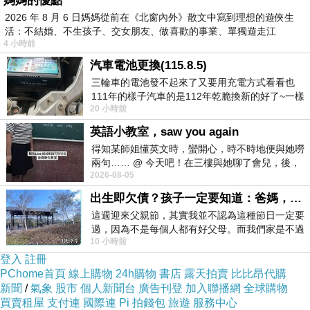
媽媽的優點
舒適牌Schick作為台灣刮鬍刀的領導品牌，今(6)
2026 年 8 月 6 日媽媽從前在《北窗內外》散文中寫到理想的遊俠生
活：不結婚、不生孩子、交女朋友、做喜歡的事業、單獨遊走江
日重磅推出劃世代新品「舒適Schick FIRST
4 小時前
湖⋯⋯，
TOKYO第一把刮鬍刀」，特別跨界邀請五大領
汽車電池更換(115.8.5)
域第一型男，千禧R&B唱跳歌手王ADEN、台灣
三輪車的電池發不起來了又要用充電方式看看也
舞王許凱皓、電競圈型男咪咪蛋、千萬Youtuber
111年的樣子汽車的是112年乾脆換新的好了~一樣
20 小時前
在阿炮電池買的漲了一百多塊吧
奇軒及徒步旅遊型男A-Che夢幻合體，現場五大
英語小教室，saw you again
FIRST型男不僅身穿同刮鬍刀的時尚配色，現場
得知某師姐懂英文時，蠻開心，時不時地便與她嘮
更直接暢聊過往刮鬍趣事，紛紛大讚舒適第一把
兩句…… @ 今天吧！在三樓與她聊了會兒，後，
2026-08-05
下二樓居然又撞到她，於是
刮鬍刀真的超級好用！「舒適第一把刮鬍刀」專
出生即欠債？孩子一定要知道：爸媽，其實我不欠你們
為Z世代刮鬍入門者設計，特別配備4刀片加安全
這週迎來父親節，其實我並不認為這種節日一定要
護膚隔離網，安全度大幅提升，成份更以年輕人
過，因為不是每個人都有好父母。而我們家是不過
的膚況為基底，添加不易長痘的木瓜精華及珍珠
10 小時前
節的，平時也沒什麼儀式感，生活趨近冷
登入
註冊
複合物，對肌膚零負擔，外型更以時尚的五色加
PChome首頁
線上購物
24h購物
書店
露天拍賣
比比昂代購
霧面質感，直接鎖定Z世代的消費偏好，「舒適
新聞
/
氣象
股市
個人新聞台
廣告刊登
加入聯播網
全球購物
買賣租屋
支付連
國際連
Pi 拍錢包
旅遊
服務中心
第一把刮鬍刀」，不再只是日常的工具，更是時