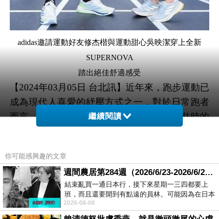
adidas邀請運動好友修杰楷與運動甜心吳映潔穿上全新
SUPERNOVA
踏出絕佳舒適感受
【2024年03月05日 台北訊】近年來，跑步運動已
成為現代人喜愛的紓壓方式之一，對於日常跑者
而言，舒適性和專業性無疑是他們挑選跑鞋時的
繼續閱讀
重要考量。有鑑於此，adidas經典SUPERNOVA
跑鞋迎來全面進化升級，搭載全新
你可能感興趣的文章
DREAMSTRIKE+泡棉中底，打造SUPERNOVA
週間農居第284週（2026/6/23-2026/6/24) 夏至 金黃稻浪洋溢豐收喜悅
RISE及SUPERNOVA STRIDE兩大鞋款，為跑者
結束亂買一通日本行，接下來星期一三四都要上
帶來極致舒適的跑步體驗。adidas更邀請運動好
班，而且還要開到有點遠的員林。可能因為在日本
友修杰楷與運動甜心吳映潔穿上全新進化的
2026-08-08
花不少錢，星期一出門上班時，心裡沒有一