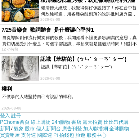
SUPERNOVA，見證《SUPERNOVA超越舒適體
賴清德怒批盧秀燕，就是徹頭徹尾的心虛
賴清德大總統，我覺得你好像說錯了！你在台中替
驗計畫》，一同感受最舒服的跑鞋體驗。
何欣純輔選，用各種尖酸刻薄的說詞批判盧秀燕，
全新最舒服跑鞋SUPERNOVA輕鬆跑出舒適新感
2026-08-08
罵她施政滿意度輸給陳其邁，甚至還說盧
受！
7/25音樂會_歌詞體會_是什麼讓心堅持1
adidas在全球11個城市向2,674名跑步者進行調
自從導師創作流行樂旋律的歌後，我開始看不懂更多歌詞寫的意思，真
真切切感受到什麼是：每個字都認識，串起來就是抓破頭時間！絕對不
查，結果顯示，跑者最重視的跑鞋要素是舒適
12 小時前
度，研發團隊傾聽跑者的回饋和需求，打造新一
認識【苯騈芘】(ㄅㄣˇ ㄆㄧㄢˊ ㄆ一ˊ)
代SUPERNOVA鞋款。 SUPERNOVA RISE於去
認識【苯騈芘】(ㄅㄣˇ ㄆㄧㄢˊ ㄆ一ˊ)
年底首度亮相，國際媒體與跑者即讚譽有加，更
2026-08-08
憑藉鞋款優越的緩震表現，贏得知名跑者資訊網
權利
站Laufen.de“DAILY TRAINER AWARD 2024”最
不做事的人總堅持自己有說話的權利。
佳日常訓練鞋款獎項。
2026-08-08
SUPERNOVA首度採用DREAMSTRIKE+中底科
登入
註冊
技，其研發靈感來自ADIZERO系列採用的
PChome首頁
線上購物
24h購物
書店
露天拍賣
比比昂代購
新聞
/
氣象
股市
個人新聞台
廣告刊登
加入聯播網
全球購物
LIGHTSTRIKE PRO中底，以超臨界發泡工藝泡
買賣租屋
支付連
國際連
Pi 拍錢包
旅遊
服務中心