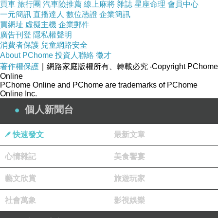
棉中底結合日常跑者需求，搭配精準調校的泡棉
買車
旅行團
汽車險推薦
線上麻將
雜誌
星座命理
會員中心
一元簡訊
直播達人
數位憑證
企業簡訊
密度，為SUPERNOVA系列鞋款帶來兼具柔彈與
買網址
虛擬主機
企業郵件
支撐性的絕佳舒適腳感；採用輕量化的工藝網布
廣告刊登
隱私權聲明
鞋面，兼具包覆性及透氣性，能夠有效降低運動
消費者保護
兒童網路安全
About PChome
投資人聯絡
徵才
時雙腳的悶熱感；後跟枕型設計，柔軟如枕頭般
著作權保護
｜網路家庭版權所有、轉載必究
‧Copyright PChome
溫柔包覆腳踝，強化支撐及包覆性！
Online
PChome Online and PChome are trademarks of PChome
此系列共推出兩款跑鞋SUPERNOVA RISE及
Online Inc.
SUPERNOVA STRIDE，其中SUPERNOVA RISE
個人新聞台
在全掌採用DREAMSTRIKE+中底科技，並搭載
SUPPORT RODS人體工學仿爪型結構，精準⽀撐
快速發文
最新文章
⾜底不同部位，讓每一步更加穩定；
心情雜記
美食饗宴
SUPERNOVA STRIDE則是在前掌採用
DREAMSTRIKE+中底科技，搭配EVA中底，增
藝文欣賞
旅遊玩家
加鞋款整體的滾動流暢性，為跑者帶來極致舒適
社會萬象
影視娛樂
的跑步體驗！