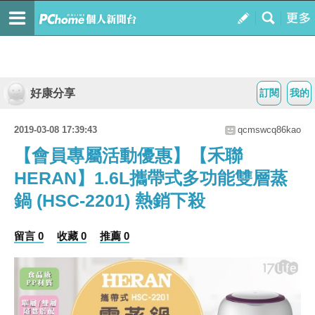
好康分享
訂閱
我的
2019-03-08 17:39:43
qcmswcq86kao
【會員專屬活動優惠】【禾聯
HERAN】1.6L攜帶式多功能雙層蒸
鍋 (HSC-2201) 熱銷下殺
留言 0
收藏 0
推薦 0