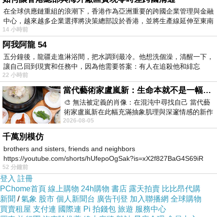
吧!!保險套,按摩棒,跳蛋,潤滑油等情趣小物應有儘
在全球供應鏈重組的浪潮下，香港作為亞洲重要的跨國企業管理與金融
中心，越來越多企業選擇將決策總部設於香港，並將生產線延伸至東南
有哦!!
14 小時前
阿我阿龍 54
PS3.還在傻傻的用現金在網路上購物嗎?~，
來一
五分鐘後，龍疆走進淋浴間，把水調到最冷。他想洗個澡，清醒一下，
讓自己回到現實和任務中，因為他需要答案：有人在追殺他和緋忘
張現金回饋卡吧
22 小時前
當代藝術家盧嵐新：生命本就不是一幅能被定義的肖像，在混亂與交疊中拼湊完整的靈魂
附上連結給有需要的人哦XD
🎨 無法被定義的肖像：在混沌中尋找自己 當代藝
術家盧嵐新在此幅充滿抽象肌理與深邃情感的新作
2026-08-05
中，以灰白為基底，交織著塗抹、刮擦與
↓↓↓限量特惠的優惠按鈕↓↓↓
千萬別模仿
brothers and sisters, friends and neighbors
https://youtube.com/shorts/hUfepoOgSak?is=xX2f827BaG4S69iR
52 分鐘前
https
登入
註冊
PChome首頁
線上購物
24h購物
書店
露天拍賣
比比昂代購
新聞
/
氣象
股市
個人新聞台
廣告刊登
加入聯播網
全球購物
買賣租屋
支付連
國際連
Pi 拍錢包
旅遊
服務中心