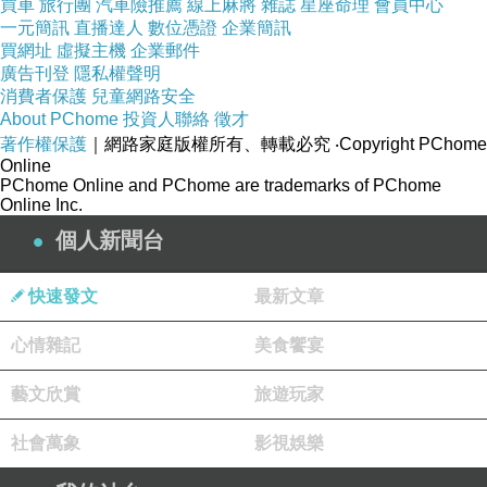
買車
旅行團
汽車險推薦
線上麻將
雜誌
星座命理
會員中心
一元簡訊
直播達人
數位憑證
企業簡訊
買網址
虛擬主機
企業郵件
商品訊息功能
廣告刊登
隱私權聲明
消費者保護
兒童網路安全
商品訊息描述
About PChome
投資人聯絡
徵才
著作權保護
｜網路家庭版權所有、轉載必究
‧Copyright PChome
Online
食品級PP材質?
PChome Online and PChome are trademarks of PChome
Online Inc.
個人新聞台
附高
過年送禮推薦送禮推薦
級白玉瓷內碗?
快速發文
最新文章
手壓式氣密蓋?
心情雜記
美食饗宴
1.6L 單層/雙層隨心變
藝文欣賞
旅遊玩家
社會萬象
影視娛樂