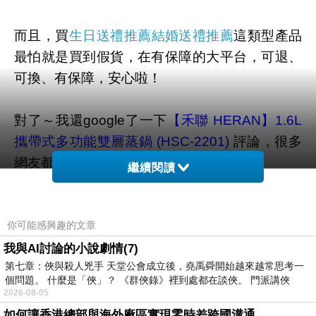
而且，買
生日送禮推薦結婚送禮推薦
這類型產品
最怕就是買到假貨，在有保障的大平台，可退、
可換、有保障，安心啦！
對了～我還google了一下
【禾聯 HERAN】1.6L
攜帶式多功能雙層蒸鍋 (HSC-2201)
評論，很多
網友都說很好用！
繼續閱讀
所以趕快來看介紹吧^^！
你可能感興趣的文章
PS.若您家裡有0~4歲的小朋友，
點我進入索取免
我與AI討論的小說劇情(7)
第七章：俠與殺人兇手 天堂公會成立後，堯禹舜開始越來越常思考一
費好物
個問題。 什麼是「俠」？ 《群俠錄》裡到處都在談俠。 門派講俠
2026-08-05
PS2.
想買情趣用品卻會害羞嗎?那就在網路上買
如何讓香港總部與海外廠區實現零時差跨國溝通