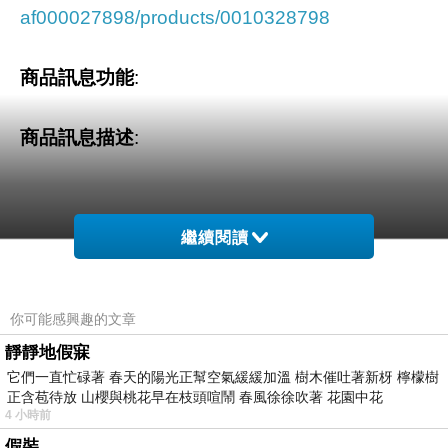
af000027898/products/0010328798
商品訊息功能
:
商品訊息描述
:
繼續閱讀
博客來網路書店網站網址
你可能感興趣的文章
靜靜地假寐
它們一直忙碌著 春天的陽光正幫空氣緩緩加溫 樹木催吐著新枒 檸檬樹
正含苞待放 山櫻與桃花早在枝頭喧鬧 春風徐徐吹著 花園中花
4 小時前
假裝