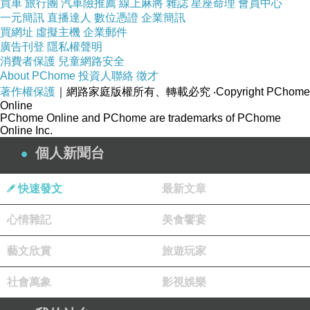
買車
旅行團
汽車險推薦
線上麻將
雜誌
星座命理
會員中心
本站圖文皆引用自博客來,圖文所有權皆為原所有
一元簡訊
直播達人
數位憑證
企業簡訊
買網址
虛擬主機
企業郵件
權人所有,引用人與博客來有合作關係！
廣告刊登
隱私權聲明
消費者保護
兒童網路安全
About PChome
商品訊息簡述
投資人聯絡
:
徵才
著作權保護
｜網路家庭版權所有、轉載必究
‧Copyright PChome
Online
成功要趁早
PChome Online and PChome are trademarks of PChome
Online Inc.
個人新聞台
商品網址
:
http://www.books.com.tw/exep/assp.php/vip--
快速發文
最新文章
af000027898/products/0010328798
心情雜記
美食饗宴
-----------------------------------
藝文欣賞
旅遊玩家
社會萬象
影視娛樂