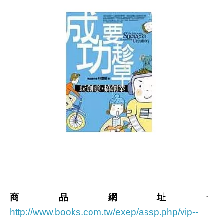
商品網址
:
http://www.books.com.tw/exep/assp.php/vip--