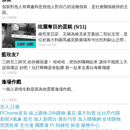
假裝對他人有興趣和忽視他人對自己的這種假裝，是社會關係維持的主
因。
http://www.books.com.tw/exep/assp.php/vip--
10 小時前
af000027898
炫麗奪目的蛋糕 (5/11)
維托里亞諾，又稱為維克多艾曼紐二世紀念堂，是
博客來,博客來網路書店,博客來網路書局,博客來
位於義大利羅馬威尼斯廣場和卡比托利歐山之間，
2026-08-08
用以紀念統一義大利統一後的的第一位國
e-coupon
藍玫友7
三師兄三師兄 給你糖葫蘆！ 哈哈哈，把你的嘴糊起來 讓你不能跟上天
2013,博客來書店,1i6博客來網路書店,博客來網路
說我壞話 好吧！玩打蟑螂是有點髒 那一起來去看白海豚飛躍
15 小時前
書店歡迎您,博客來書局,博客來售票網,博客來折
逢場作戲
價券2013,books 博客來網路書店
一個人表情生動是因為他需要逢場作戲。
18 小時前
登入
註冊
PChome首頁
線上購物
24h購物
書店
露天拍賣
比比昂代購
新聞
/
氣象
股市
個人新聞台
廣告刊登
加入聯播網
全球購物
買賣租屋
支付連
國際連
Pi 拍錢包
旅遊
服務中心