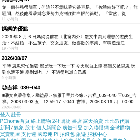
第一個任務很簡單，但這並不意味著它很容易。「你準備好了吧？」龍
疆問。然後他看著緋忘我努力克制住翻白眼的衝動。 「當然。從
11 小時前
媽媽的優點
2026 年 8 月 6 日媽媽從前在《北窗內外》散文中寫到理想的遊俠生
活：不結婚、不生孩子、交女朋友、做喜歡的事業、單獨遊走江
19 小時前
湖⋯⋯，
2026/08/07
平時 崽崽幫忙過磅 都是玩一下玩一下 今天親自上陣 整個又被崽崽 玩
到水泄不通 塞到爆炸 / 不過從崽崽自己親
9 小時前
◎吉祥_039~040
■潘文良著作集＞勵益品＞魚雁千里共今緣＞吉祥_039~040 ▽039_吉
祥。2006.03.03.五 12:59:17 ▽040_吉祥。2006.03.16.四 00:00:
2026-08-06
登入
註冊
PChome首頁
線上購物
24h購物
書店
露天拍賣
比比昂代購
新聞
/
氣象
股市
個人新聞台
廣告刊登
加入聯播網
全球購物
買賣租屋
支付連
國際連
Pi 拍錢包
旅遊
服務中心