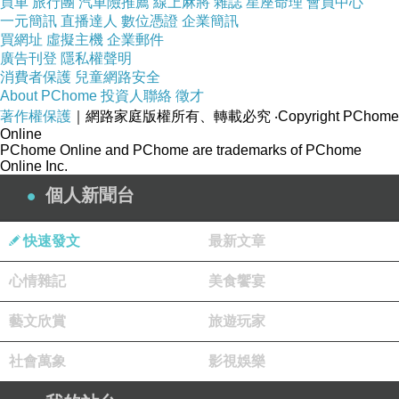
買車
旅行團
汽車險推薦
線上麻將
雜誌
星座命理
會員中心
一元簡訊
直播達人
數位憑證
企業簡訊
買網址
虛擬主機
企業郵件
廣告刊登
隱私權聲明
消費者保護
兒童網路安全
About PChome
投資人聯絡
徵才
著作權保護
｜網路家庭版權所有、轉載必究
‧Copyright PChome
Online
PChome Online and PChome are trademarks of PChome
Online Inc.
個人新聞台
快速發文
最新文章
心情雜記
美食饗宴
藝文欣賞
旅遊玩家
社會萬象
影視娛樂