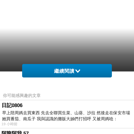
繼續閱讀
你可能感興趣的文章
日記0806
早上陪周媽去買東西 先去全聯買生菜、山葵、沙拉 然後走在保安市場
她買番茄、南瓜子 我與認識的攤販大姊們打招呼 又被周媽唸：
19 小時前
阿龍阿我 57