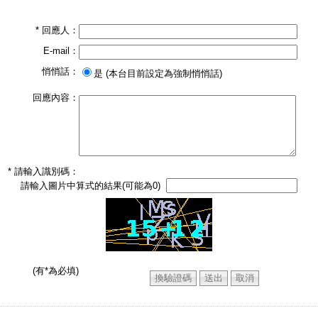
* 回應人：
E-mail：
悄悄話：
是 (本台目前設定為強制悄悄話)
回應內容：
* 請輸入識別碼：
請輸入圖片中算式的結果(可能為0)
(有*為必填)