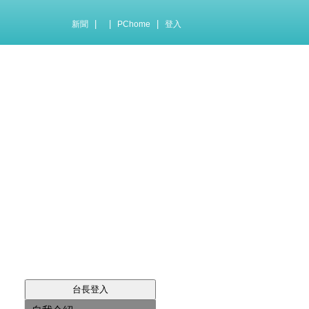
|
|
|
新聞
PChome
登入