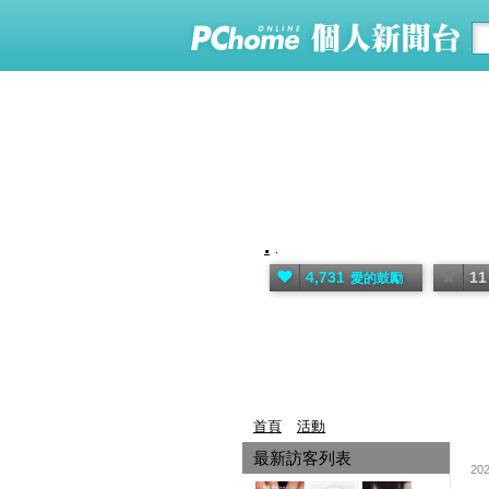
.
.
4,731
11
愛的鼓勵
首頁
活動
最新訪客列表
20