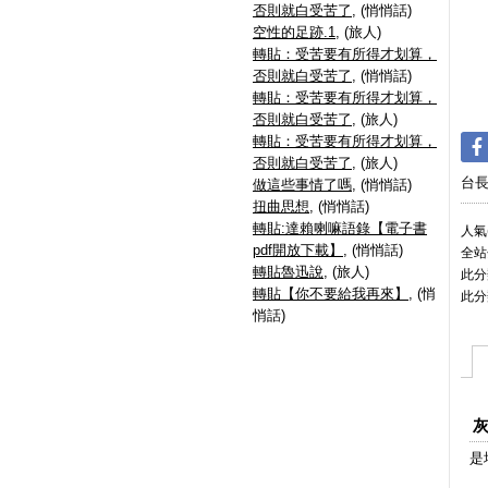
否則就白受苦了
, (悄悄話)
空性的足跡.1
, (旅人)
轉貼：受苦要有所得才划算，
否則就白受苦了
, (悄悄話)
轉貼：受苦要有所得才划算，
否則就白受苦了
, (旅人)
轉貼：受苦要有所得才划算，
否則就白受苦了
, (旅人)
台
做這些事情了嗎
, (悄悄話)
扭曲思想
, (悄悄話)
轉貼:達賴喇嘛語錄【電子書
人氣(
pdf開放下載】
, (悄悄話)
全站
轉貼魯迅說
, (旅人)
此分
轉貼【你不要給我再來】
, (悄
此分
悄話)
是