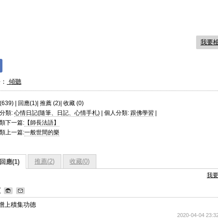
我要
長：
傾聽
639) | 回應(1)| 推薦 (
2
)| 收藏 (
0
)
分類:
心情日記(隨筆、日記、心情手札)
| 個人分類:
跟佛學習
|
類下一篇:
【師長法語】
類上一篇:
一般世間的樂
推薦(
2
)
收藏(
0
)
回應(1)
我
灰
增上積集功德
2020-04-04 23:3