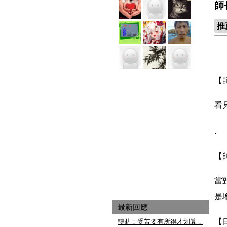
師
推
【
看
.
【
當
是
最新回應
【
轉貼：受苦要有所得才划算，