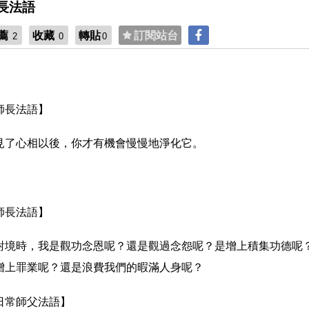
長法語
薦
收藏
轉貼
訂閱站台
2
0
0
師長法語】
見了心相以後，你才有機會慢慢地淨化它。
師長法語】
對境時，我是觀功念恩呢？還是觀過念怨呢？是增上積集功德呢
增上罪業呢？還是浪費我們的暇滿人身呢？
日常師父法語】