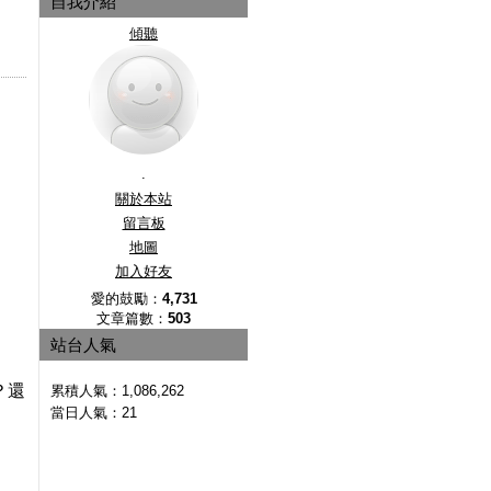
自我介紹
傾聽
.
關於本站
留言板
地圖
加入好友
愛的鼓勵：
4,731
文章篇數：
503
站台人氣
？還
累積人氣：
1,086,262
當日人氣：
21