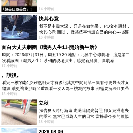
14 小時前
快其心意
我不是中毒太深， 只是在做笑果， PO文有題材，
快其心意 而以， 做某些事情讓自己的內心--- 感到
16 小時前
愉快。
面白大丈夫劇團《職男人生11-開始新生活》
時間：2026年7月31日，周五19:30 地點：北藝中心球劇場 這是第二
次看該團《職男人生》系列的現場演出，感覺新鮮度、喜劇感
17 小時前
。讀後。
看完三樓的老宅2雖然明天才有後記其實中間到第三集有停更幾天才又
繼續 續更讓我那時又重新看一次因為三樓寫的故事 都需要沉浸且要帶
18 小時前
有
立秋
預告夏天將行漸遠 走過這陽光普照 卻又充滿逝去
的季節 無常已成為人生的日常 當擁著今夜的歡暢
18 小時前
舒心 轉眼驟成昨日 而明晨 太陽
2026.08.06