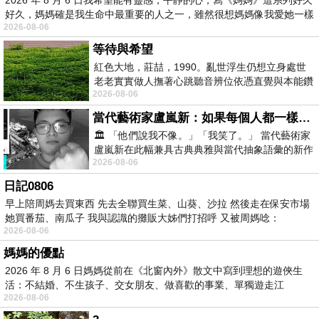
好久，媽媽確是我生命中最重要的人之一，雖然很想媽媽像我愛她一樣
2026-08-06
等待與希望
紅色大地，莊喆，1990。亂世浮生仍想立身處世
老老實實做人撫著心跳聽音辨位依憑直覺與本能鑽
2026-08-06
向裂隙的亮處探索另一個心聲另一個共鳴的
當代藝術家盧嵐新：如果每個人都一樣，這世界該有多無聊？
🏛️ 「他們說我不像。」「我笑了。」 當代藝術家
盧嵐新在此幅兼具古典典雅與當代抽象語彙的新作
2026-08-06
中，以沈靜的藍色空間為背景，描繪了
日記0806
早上陪周媽去買東西 先去全聯買生菜、山葵、沙拉 然後走在保安市場
她買番茄、南瓜子 我與認識的攤販大姊們打招呼 又被周媽唸：
2026-08-06
媽媽的優點
2026 年 8 月 6 日媽媽從前在《北窗內外》散文中寫到理想的遊俠生
活：不結婚、不生孩子、交女朋友、做喜歡的事業、單獨遊走江
2026-08-06
湖⋯⋯，