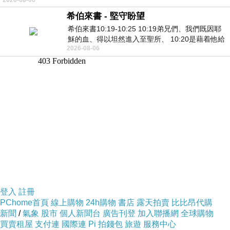
希伯來書 - 堅守盼望
希伯來書10:19-10:25 10:19弟兄們、我們既因耶
穌的血、得以坦然進入至聖所、 10:20是藉着他給
2026-08-06
我們開了一條又新又活的路從幔子經過
登入
註冊
PChome首頁
線上購物
24h購物
書店
露天拍賣
比比昂代購
新聞
/
氣象
股市
個人新聞台
廣告刊登
加入聯播網
全球購物
買賣租屋
支付連
國際連
Pi 拍錢包
旅遊
服務中心