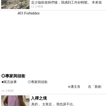
定少協助老師們後，我感到工作好輕鬆。 本來就
12 小時前
不是我的工作啊。 真
◎專家與頭銜
■寓言故事 ◎專家與頭銜
⊕潘文良 在「新創
14 小時前
之谷」裡——
入禪之境
真的， 太靠近， 我也尿不出。