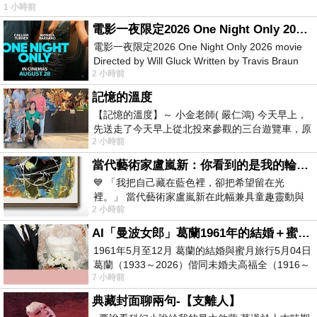
1 小時前
電影一夜限定2026 One Night Only 2026 movie
電影一夜限定2026 One Night Only 2026 movie
Directed by Will Gluck Written by Travis Braun
2 小時前
Starring Monica Barbaro
記憶的溫度
【記憶的溫度】～ 小金老師( 嚴仁鴻) 今天早上，
先送走了今天早上從北投來參觀的三台遊覽車，原
2 小時前
以為展場已經差不多要安靜下來，卻發
當代藝術家盧嵐新：你看到的是我的輪廓，還是你的故事？——藏在藍色裡的希望與光
💙 「我把自己藏在藍色裡，卻把希望留在光
裡。」 當代藝術家盧嵐新在此幅兼具童趣靈動與
2 小時前
抽象韻味的新作中，用湛藍的羽翼般色塊包覆著
AI「曼波女郎」葛蘭1961年的結婚＋蜜月旅行 #戀上老電影 #葛蘭 #粟子
1961年5月至12月 葛蘭的結婚與蜜月旅行5月04日
葛蘭（1933～2026）偕同未婚夫高福全（1916～
7 小時前
2004）乘郵輪赴倫敦6月15日於英國倫敦St.S
典藏封面聊兩句-【支離人】