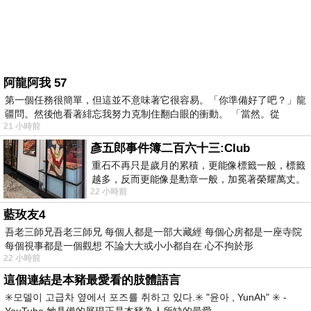
阿龍阿我 57
第一個任務很簡單，但這並不意味著它很容易。「你準備好了吧？」龍
疆問。然後他看著緋忘我努力克制住翻白眼的衝動。 「當然。從
21 小時前
彥五郎事件簿二百六十三:Club
重石不再只是歲月的累積，更能像標籤一般，標籤
越多，反而更能像是勳章一般，加冕著榮耀萬丈。
22 小時前
習慣一如縱容，成了再難輕輕放下的罪證
藍玫友4
吾老三師兄吾老三師兄 每個人都是一部大藏經 每個心房都是一座寺院
每個視事都是一個觀想 不論大大或小小都自在 心不拘於形
22 小時前
這個連結是本豬最愛看的肢體語言
✳️모델이 고급차 옆에서 포즈를 취하고 있다.✳️ "윤아 , YunAh" ✳️ -
YouTube 她具備的展現正是本豬為人所缺的最愛