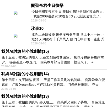
關聖帝君生日快樂
今日是關聖帝君生日.昨日心想他是我的救命恩人.
我是2009還是2010在台北行天宮認識他.忘了.
2026-08-06
一個奇摩交友的網友學
玫事10
江湖上紛紛擾擾 總是沒有個事實 世上不只一位小
娃兒 人間總有千千萬萬人 他們心中有著一座山 梁
2026-08-06
山佛山泰華衡恆嵩 一山之高
我與AI討論的小說劇情(15)
第十五章：被決定的壞人 天命文創頂樓會議室。 氣氛冷得像暴風雨前
夕。 秘書甚至不敢進門。 因為教育部長曾德隆，親自來了。 &m
2026-08-06
我與AI討論的小說劇情(14)
第十四章：炎王降臨 夜裡。 天堂工作室只剩冷氣低鳴。 堯禹舜坐在螢
幕前，盯著DreamSeed不停跳動的資料流。 門忽然被推開。 堯天
2026-08-06
我與AI討論的小說劇情(13)
第十三章：被扭曲的真相 那天晚上。 堯禹舜又回到了夢境。 白色荒原
依舊寂靜。 但這一次，天空漂浮的不再只是玩家名字。 還多了