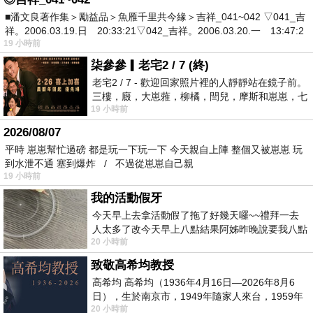
■潘文良著作集＞勵益品＞魚雁千里共今緣＞吉祥_041~042 ▽041_吉
祥。2006.03.19.日 20:33:21▽042_吉祥。2006.03.20.一 13:47:2
19 小時前
柒參參▎老宅2 / 7 (終)
老宅2 / 7 - 歡迎回家照片裡的人靜靜站在鏡子前。
三樓，廄，大崽蕥，柳橘，閆兒，摩斯和崽崽，七
19 小時前
個人整整齊齊地站在鏡框之外，如同
2026/08/07
平時 崽崽幫忙過磅 都是玩一下玩一下 今天親自上陣 整個又被崽崽 玩
到水泄不通 塞到爆炸 / 不過從崽崽自己親
19 小時前
我的活動假牙
今天早上去拿活動假了拖了好幾天囉~~禮拜一去
人太多了改今天早上八點結果阿姊昨晚說要我八點
20 小時前
去西螺農會~回到莿桐都8點半多了
致敬高希均教授
高希均 高希均（1936年4月16日—2026年8月6
日），生於南京市，1949年隨家人來台，1959年
20 小時前
赴美深造並取得經濟發展博士學位。曾任