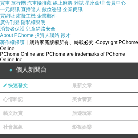
買車
旅行團
汽車險推薦
線上麻將
雜誌
星座命理
會員中心
一元簡訊
直播達人
數位憑證
企業簡訊
買網址
虛擬主機
企業郵件
廣告刊登
隱私權聲明
消費者保護
兒童網路安全
About PChome
投資人聯絡
徵才
著作權保護
｜網路家庭版權所有、轉載必究
‧Copyright PChome
Online
PChome Online and PChome are trademarks of PChome
Online Inc.
個人新聞台
快速發文
最新文章
心情雜記
美食饗宴
藝文欣賞
旅遊玩家
社會萬象
影視娛樂