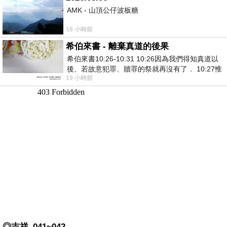
AMK - 山頂公仔波板糖
18 小時前
希伯來書 - 離棄真道的後果
希伯來書10:26-10:31 10:26因為我們得知真道以
後、若故意犯罪、贖罪的祭就再沒有了． 10:27惟
19 小時前
有戰懼等候審判和那燒滅眾敵人的烈火
◎吉祥_041~042