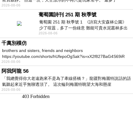
2026-08-06
葡萄園詩刊 251 期 秋季號
葡萄園 251 期 秋季號 1 《詩寫大安森林公園》
少了喧囂，多了一份綠意 難能可貴水泥叢林多出
2026-08-06
一
千萬別模仿
brothers and sisters, friends and neighbors
https://youtube.com/shorts/hUfepoOgSak?is=xX2f827BaG4S69iR
2026-08-06
https
阿我阿龍 56
「我總覺得你大老遠跑來不是為了牽線搭橋？」龍疆對梅麗特說話的語
氣聽起來近乎無聊透頂了。 這次輪到梅麗特眺望大海和懸崖
2026-08-06