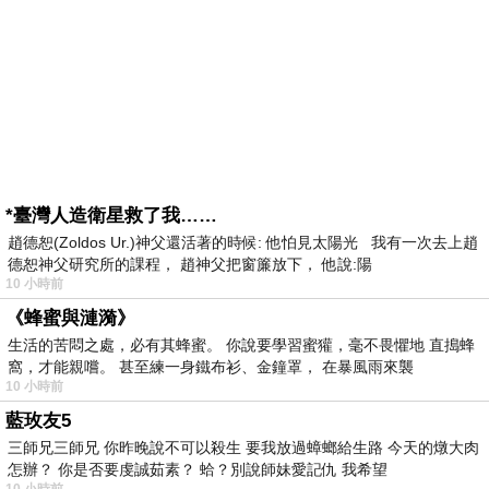
*臺灣人造衛星救了我……
趙德恕(Zoldos Ur.)神父還活著的時候: 他怕見太陽光 我有一次去上趙
德恕神父研究所的課程， 趙神父把窗簾放下， 他說:陽
10 小時前
《蜂蜜與漣漪》
生活的苦悶之處，必有其蜂蜜。 你說要學習蜜獾，毫不畏懼地 直搗蜂
窩，才能親嚐。 甚至練一身鐵布衫、金鐘罩， 在暴風雨來襲
10 小時前
藍玫友5
三師兄三師兄 你昨晚說不可以殺生 要我放過蟑螂給生路 今天的燉大肉
怎辦？ 你是否要虔誠茹素？ 蛤？別說師妹愛記仇 我希望
10 小時前