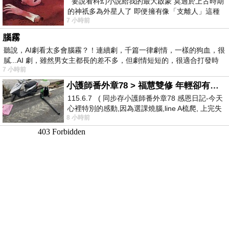
要說看科幻小說給我的最大啟蒙 莫過於上古時期
的神祇多為外星人了 即便擁有像「支離人」這種
7 小時前
驚世駭俗的神通法門 也未必讀
腦霧
聽說，AI劇看太多會腦霧？！連續劇，千篇一律劇情，一樣的狗血，很
膩...AI 劇，雖然男女主都長的差不多，但劇情短短的，很適合打發時
7 小時前
小護師番外章78 > 福慧雙修 年輕卻有個老靈魂 ㄑ金剛經〉podcast
115.6.7 ( 同步存小護師番外章78 感恩日記-今天
心裡特別的感動,因為選課燒腦,line A梳爬, 上完失
8 小時前
智課的她,特來傾