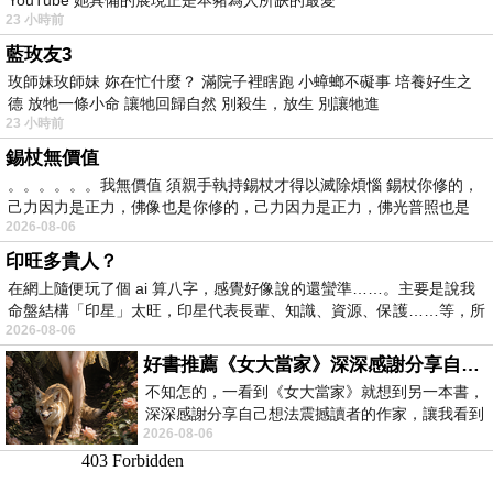
23 小時前
藍玫友3
玫師妹玫師妹 妳在忙什麼？ 滿院子裡瞎跑 小蟑螂不礙事 培養好生之
德 放牠一條小命 讓牠回歸自然 別殺生，放生 別讓牠進
23 小時前
錫杖無價值
。。。。。。我無價值 須親手執持錫杖才得以滅除煩惱 錫杖你修的，
己力因力是正力，佛像也是你修的，己力因力是正力，佛光普照也是
2026-08-06
印旺多貴人？
在網上隨便玩了個 ai 算八字，感覺好像說的還蠻準……。主要是說我
命盤結構「印星」太旺，印星代表長輩、知識、資源、保護……等，所
2026-08-06
好書推薦《女大當家》深深感謝分享自己想法震撼讀者的作家，讓我看到不同樣貌的家庭！
不知怎的，一看到《女大當家》就想到另一本書，
深深感謝分享自己想法震撼讀者的作家，讓我看到
2026-08-06
不同樣貌的家庭！ 《女大