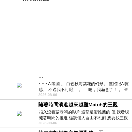
…
⋯⋯ Ai製圖 。 白色秋海棠花的幻形。 整體很Ai質
感。 不過我不討厭。 。 ... 嗯，我滿意了！ 。 🐻
2026-08-06
昨中
隨著時間演進越來越難Match的三觀
很久沒看葳老闆的影片 這部還蠻推薦的 但 我發現
隨著時間的推進 強調個人自由不忍耐 想要找三觀
2026-08-06
接近的不要說對象 連朋友都超