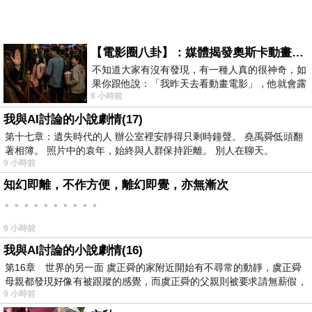
【電影圈八卦】：媒體揭發奧斯卡動畫項目投票醜聞！好萊塢為什麼看不起動畫電影？
不知道大家有沒有發現，有一種人真的很神奇，如
果你跟他說：「我昨天去看動畫電影」，他就會露
8 小時前
出一種慈祥的微笑，然後問你是不是陪小
我與AI討論的小說劇情(17)
第十七章：遺失時代的人 辦公室裡安靜得只剩時鐘聲。 堯禹舜低頭翻
著相簿。 照片中的袁年，始終與人群保持距離。 別人在聊天。
9 小時前
知幻即離，不作方便，離幻即覺，亦無漸次
。。。。。。。。。。
9 小時前
我與AI討論的小說劇情(16)
第16章 世界的另一面 虞正舜的家附近開始有不尋常的動靜，虞正舜
母親都發現好像有被跟蹤的感覺，而虞正舜的父親則被要求請無薪假，
9 小時前