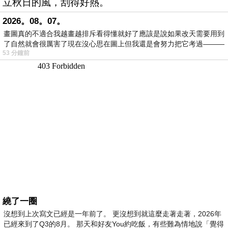
立秋日的風，刮得好熱。
2026。08。07。
畫圖真的不適合我越畫越排斥看得懂就好了應該是說如果改天需要用到
了自然就會很厲害了現在沒心思在圖上但我還是會努力把它考過———
53 分鐘前
繞了一圈
沒想到上次寫文已經是一年前了。 更沒想到就這麼走著走著，2026年
已經來到了Q3的8月。 那天和好友You約吃飯，有些難為情地說「覺得