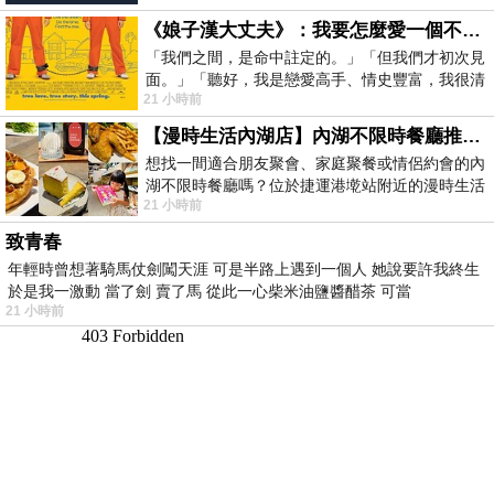
《娘子漢大丈夫》：我要怎麼愛一個不存在的人？
「我們之間，是命中註定的。」「但我們才初次見
面。」「聽好，我是戀愛高手、情史豐富，我很清
21 小時前
楚這種感覺，你我之間的那種感覺，現
【漫時生活內湖店】內湖不限時餐廳推薦｜捷運港墘站美食，聚餐、約會、家庭聚會首選，正餐甜點一次滿足
想找一間適合朋友聚會、家庭聚餐或情侶約會的內
湖不限時餐廳嗎？位於捷運港墘站附近的漫時生活
21 小時前
內湖店，從捷運站步行約4分鐘即可抵
致青春
年輕時曾想著騎馬仗劍闖天涯 可是半路上遇到一個人 她說要許我終生
於是我一激動 當了劍 賣了馬 從此一心柴米油鹽醬醋茶 可當
21 小時前