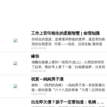
工作上官印相生的柔順智慧 | 命理知識
你現在的退讓，是看懂局勢後的選擇，還是害怕衝
突的自我委屈 印星——包容、沉得住氣 懂得退
2026-08-06
一步觀察，不會
緣份
偶爾在臉書上看到一張照片(如上)，心裡忽然明亮
了起來。剛好早上看了一篇「白痴愛做夢」台長寫
2026-08-06
的貼文，在回顧年輕時瘋狂愛上
祝賀～純純男子漢
聽歌：《我們的高峰》～純純男子漢～恭賀新書出
版～願你新書〞八十八頁的青春〞大賣！記得你曾
2026-08-06
經在我的版留言…「好讚的圖^^感覺大家
出生即欠債？孩子一定要知道：爸媽，其實我不欠你們