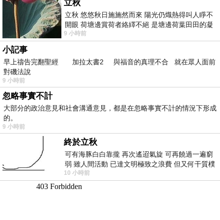
立秋
立秋 悠悠秋日施施然而來 陽光仍熾熱得叫人睜不
開眼 荷塘邊賞荷者絡繹不絕 是塘邊荷葉田田的凝
9 小時前
望 風中飄逸的是映日荷花別樣紅
小記事
早上禱告完翻聖經 加拉太書2 與福音的真理不合 就在眾人面前
對磯法說
9 小時前
忽略事實不計
大部分的政治意見和社會溝通意見，都是在忽略事實不計的情況下形成
的。
9 小時前
終於立秋
可有海豚白白靠攏 再次遙迢氣旋 可再饒過一遍窮
弱 雖人間活動 已達文明極致之浪費 但又何干質樸
10 小時前
者 只能白白陪葬