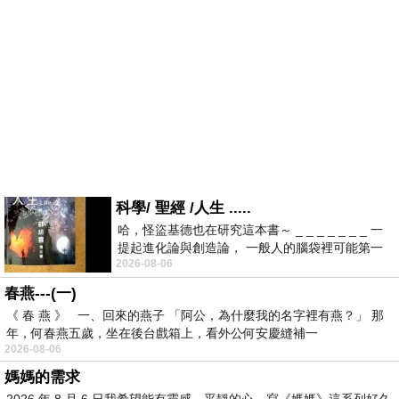
科學/ 聖經 /人生 .....
哈，怪盜基德也在研究這本書～ _ _ _ _ _ _ _ 一
提起進化論與創造論， 一般人的腦袋裡可能第一
2026-08-06
時間就有「 進化論很科
春燕---(一)
《 春 燕 》 一、回來的燕子 「阿公，為什麼我的名字裡有燕？」 那
年，何春燕五歲，坐在後台戲箱上，看外公何安慶縫補一
2026-08-06
媽媽的需求
2026 年 8 月 6 日我希望能有靈感，平靜的心，寫《媽媽》這系列好久