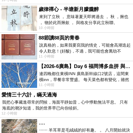
歲律禪心 - 半塘新月朦朧醉
來到了立秋 ， 意味著夏天即將過去 ， 秋 ，揪也
， 物於此而揪歛 ， 與格友分享此立秋聯。
10 小時前
88節讀88頁的青春
說真格的，如果我要寫我的情史，可能會高潮迭起
令人歎息！(好酸)，不過，我可能也會萬劫不
11 小時前
復...，每天跪鍵盤還是被判了花心的罪
【2026-6廣島】Day 6 福岡博多血拼 與機場接送少年司機深夜對談
連四晚都住東橫INN 廣島新幹線口2號店，這間東
橫inn，早餐非常豐盛。 每天菜色都有變化，雖然
11 小時前
看到工作人員拿出料理包加熱，但
愛情三十六計，瞞天過海
我把心事藏進尋常的問候，海面平靜如昔，心中悸動無法平息。 只有
海底的潮汐知道，我的世界早已向你傾斜。
12 小時前
….
⋯⋯ 羊耳草是毛絨絨的好有趣。 。 八月開始就決