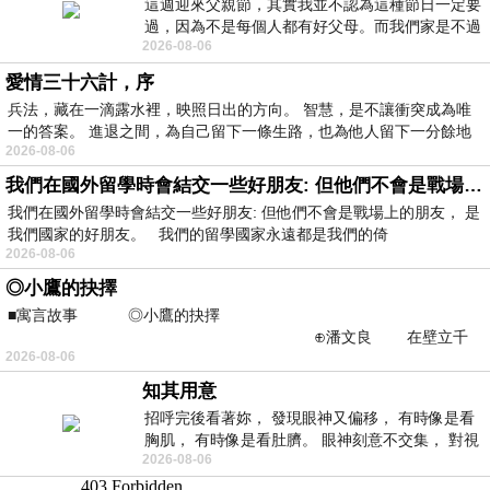
這週迎來父親節，其實我並不認為這種節日一定要
過，因為不是每個人都有好父母。而我們家是不過
2026-08-06
節的，平時也沒什麼儀式感，生活趨近冷
愛情三十六計，序
兵法，藏在一滴露水裡，映照日出的方向。 智慧，是不讓衝突成為唯
一的答案。 進退之間，為自己留下一條生路，也為他人留下一分餘地
2026-08-06
我們在國外留學時會結交一些好朋友: 但他們不會是戰場上的朋友
我們在國外留學時會結交一些好朋友: 但他們不會是戰場上的朋友， 是
我們國家的好朋友。 我們的留學國家永遠都是我們的倚
2026-08-06
◎小鷹的抉擇
■寓言故事 ◎小鷹的抉擇
⊕潘文良 在壁立千
2026-08-06
仞的懸崖上，有一座遮天蔽
知其用意
招呼完後看著妳， 發現眼神又偏移， 有時像是看
胸肌， 有時像是看肚臍。 眼神刻意不交集， 對視
2026-08-06
視線不對齊， 讓我很難不