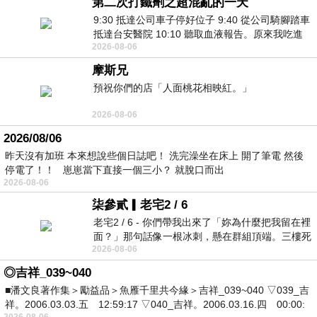
第二次打鐵劑之超混亂的一天
9:30 抵達公司車子停好位子 9:40 從公司騎腳踏車
抵達台安醫院 10:10 聽取血液報告。原來我吃進
2026-08-06
去的 B12 彌可保並非沒有吸收而是超
摩斯兄
預祝你們的店「人面桃花相映紅。」
2026-08-06
2026/08/06
昨天沒有加班 本來想說些個日誌吧！ 洗完澡坐在床上 開了筆電 然後
停電了！！ 崽崽當下直接一個三小？ 就脫口而出
2026-08-06
柒參貳▎老宅2 / 6
老宅2 / 6 - 你們帶我出來了「妳為什麼把我留在裡
面？」那句話像一根冰刺，懸在群組頂端。三樓死
2026-08-06
死盯著照片裡的人。那個人確實站在
◎吉祥_039~040
■潘文良著作集＞勵益品＞魚雁千里共今緣＞吉祥_039~040 ▽039_吉
祥。2006.03.03.五 12:59:17 ▽040_吉祥。2006.03.16.四 00:00:
2026-08-06