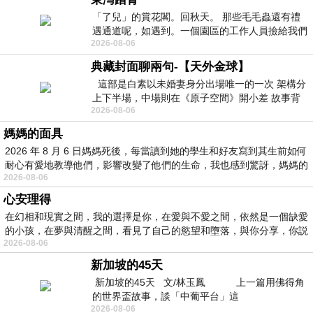
「了兒」的賞花閣。回秋天。 那些毛毛蟲還有禮
遇通道呢，如遇到。一個園區的工作人員撿給我們
2026-08-06
細賞。
典藏封面聊兩句-【天外金球】
這部是白素以未婚妻身分出場唯一的一次 架構分
上下半場，中場則在《原子空間》開小差 故事背
2026-08-06
景影射西藏境外流亡 地下組織
媽媽的面具
2026 年 8 月 6 日媽媽死後，每當讀到她的學生和好友寫到其生前如何
耐心有愛地教導他們，影響改變了他們的生命，我也感到驚訝，媽媽的
2026-08-06
心安理得
在幻相和現實之間，我的選擇是你，在愛與不愛之間，依然是一個缺愛
的小孩，在夢與清醒之間，看見了自己的慾望和墮落，與你分享，你説
2026-08-06
新加坡的45天
新加坡的45天 文/林玉鳳 上一篇用佛得角
的世界盃故事，談「中葡平台」這
2026-08-06