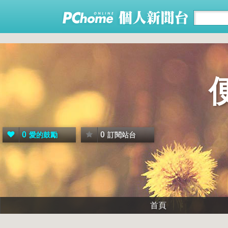
0
0
愛的鼓勵
訂閱站台
首頁