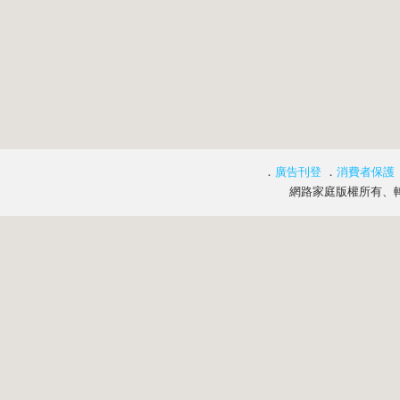
．
廣告刊登
．
消費者保護
網路家庭版權所有、轉載必究 