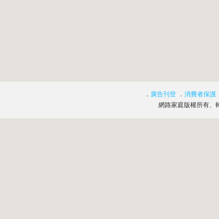
．
廣告刊登
．
消費者保護
網路家庭版權所有、轉載必究 