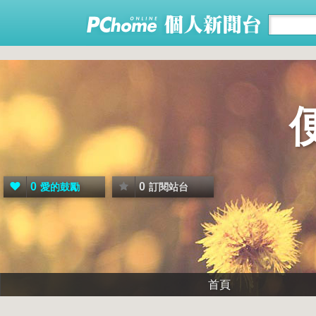
0
0
愛的鼓勵
訂閱站台
首頁