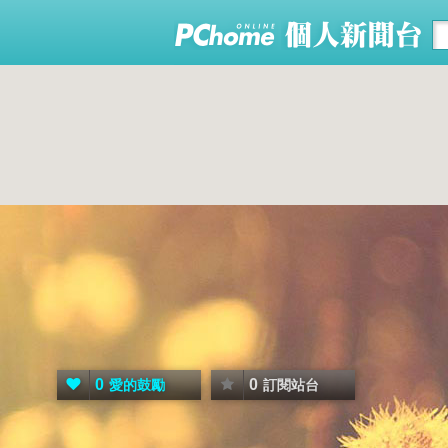
0
0
愛的鼓勵
訂閱站台