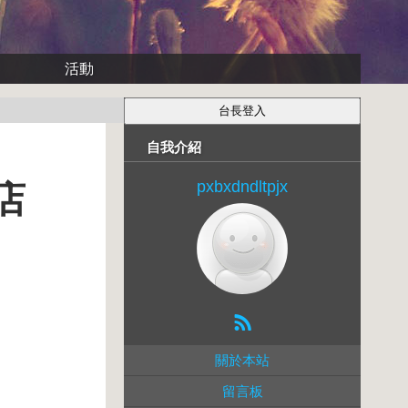
活動
自我介紹
pxbxdndltpjx
店
關於本站
留言板