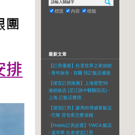
標題
內容
標籤
最新文章
【訂房優惠】杜里世界之家旅館
- 青年旅舍 - 首爾 預訂飯店優惠
【便宜訂房推薦】上海星墅99
連鎖旅店 (芷江路中醫醫院店) -
上海 訂飯店費用
【渡假訂房】蒙馬特博威客飯店
- 巴黎 背包客怎麼省錢
【Hotels訂房必選】YWCA 飯店
- 溫哥華 出差便宜訂房