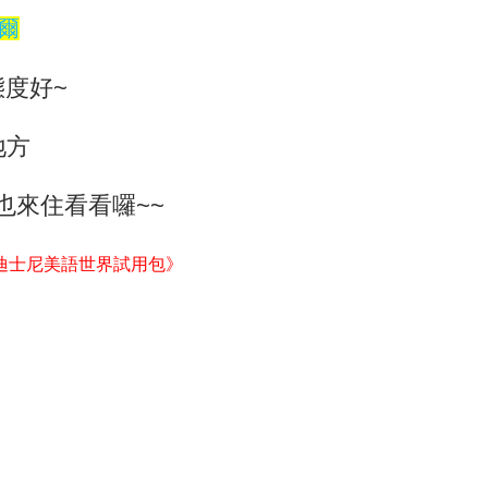
首爾
態度好~
地方
也來住看看囉~~
迪士尼美語世界試用包》