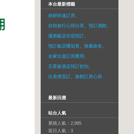
本台最新標籤
旅館快速訂房
、
自助旅行心得分享
、
預訂酒館
、
優惠飯店住宿預訂
、
預訂飯店哪划算
、
推薦旅舍
、
全家出遊訂房費用
、
五星級酒店預訂折扣
、
出差便宜訂
、
旅館訂房心得
最新回應
站台人氣
累積人氣：
2,985
當日人氣：
3