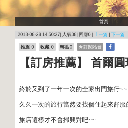
首頁
2018-08-28 14:50:27| 人氣38| 回應0 |
上一篇
|
下一篇
推薦
0
收藏
0
轉貼
0
訂閱站台
【訂房推薦】 首爾圓環
終於又到了一年一次的全家出門旅行~~
久久一次的旅行當然要找個住起來舒服
旅店這樣才不會掃興對吧~~