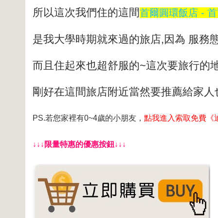
所以這次我們住的這間
首爾圓環飯店 - 
是我大學時期就來過的旅店,因為 服務
而且住起來也超舒服的~這次要旅行的
剛好在這間旅店附近當然要推薦給家人
PS.若您家裡有0~4歲的小朋友，
點我進入索取免費《
↓↓↓限量特惠的優惠按鈕↓↓↓