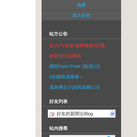
地圖
加入好友
站方公告
加入PS女孩 組隊瘋搶2百萬
超取登記送咖啡
綁定Hami Point 1點抵1元
1分鐘快速揪痛！
成為獨立小姐的滾錢心法
好友列表
好友的新聞台Blog
站內搜尋