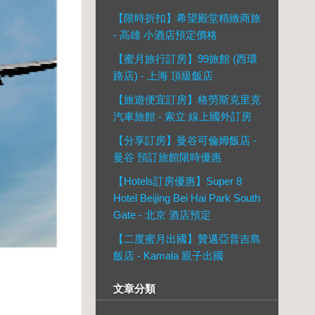
【限時折扣】希望殿堂精緻商旅
- 高雄 小酒店預定價格
【蜜月旅行訂房】99旅館 (西環
路店) - 上海 頂級飯店
【旅遊便宜訂房】格勞斯克里克
汽車旅館 - 索立 線上國外訂房
【分享訂房】曼谷可倫姆飯店 -
曼谷 預訂旅館限時優惠
【Hotels訂房優惠】Super 8
Hotel Beijing Bei Hai Park South
Gate - 北京 酒店預定
【二度蜜月出國】贊邁亞普吉島
飯店 - Kamala 親子出國
文章分類