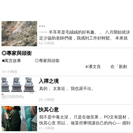
….
⋯⋯ 羊耳草是毛絨絨的好有趣。 。 八月開始就決
定少協助老師們後，我感到工作好輕鬆。 本來就
18 小時前
不是我的工作啊。 真
◎專家與頭銜
■寓言故事 ◎專家與頭銜
⊕潘文良 在「新創
19 小時前
之谷」裡——
入禪之境
真的， 太靠近， 我也尿不出。
20 小時前
快其心意
我不是中毒太深， 只是在做笑果， PO文有題材，
快其心意 而以， 做某些事情讓自己的內心--- 感到
21 小時前
愉快。