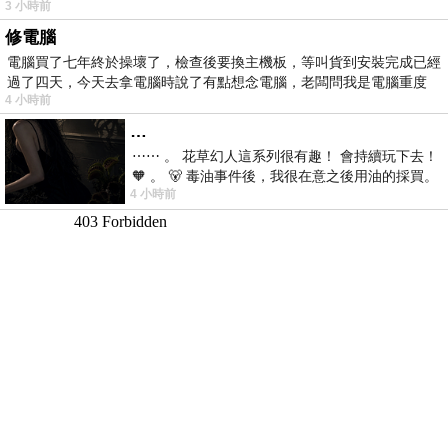
3 小時前
修電腦
電腦買了七年終於操壞了，檢查後要換主機板，等叫貨到安裝完成已經
過了四天，今天去拿電腦時說了有點想念電腦，老闆問我是電腦重度
4 小時前
…
⋯⋯ 。 花草幻人這系列很有趣！ 會持續玩下去！
🧡 。 🐻 毒油事件後，我很在意之後用油的採買。
4 小時前
前天購買了我之前就很愛