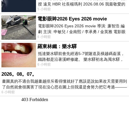
授 遠見 HBR 社長楊瑪利 2026.08.06 我最敬愛的
5 小時前
老闆、遠見．天下文化創辦人高希均教
電影眼眸2026 Eyes 2026 movie
電影眼眸2026 Eyes 2026 movie 導演: 廉智浩 編
劇 主演: 申敏兒 / 金南熙 / 李承勇 / 金英雅 電影眼
6 小時前
眸2026描述攝影師徐珍因遺
羅東林鐵：樂水驛
抵達樂水驛前會先經過5-7號隧道及橫越碼崙溪，
鐵路都是沿著溪畔修建。 樂水驛初名為濁水驛，
6 小時前
但因與臺鐵集集線車站同名，於1953
2026。08。07。
畫圖真的不適合我越畫越排斥看得懂就好了應該是說如果改天需要用到
了自然就會很厲害了現在沒心思在圖上但我還是會努力把它考過———
6 小時前