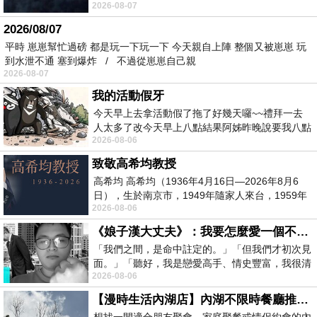
2026-08-07
個人整整齊齊地站在鏡框之外，如同
2026/08/07
平時 崽崽幫忙過磅 都是玩一下玩一下 今天親自上陣 整個又被崽崽 玩
到水泄不通 塞到爆炸 / 不過從崽崽自己親
2026-08-07
我的活動假牙
今天早上去拿活動假了拖了好幾天囉~~禮拜一去
人太多了改今天早上八點結果阿姊昨晚說要我八點
2026-08-06
去西螺農會~回到莿桐都8點半多了
致敬高希均教授
高希均 高希均（1936年4月16日—2026年8月6
日），生於南京市，1949年隨家人來台，1959年
2026-08-06
赴美深造並取得經濟發展博士學位。曾任
《娘子漢大丈夫》：我要怎麼愛一個不存在的人？
「我們之間，是命中註定的。」「但我們才初次見
面。」「聽好，我是戀愛高手、情史豐富，我很清
2026-08-06
楚這種感覺，你我之間的那種感覺，現
【漫時生活內湖店】內湖不限時餐廳推薦｜捷運港墘站美食，聚餐、約會、家庭聚會首選，正餐甜點一次滿足