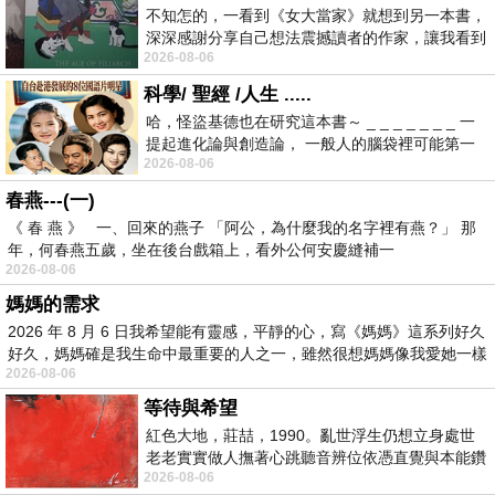
不知怎的，一看到《女大當家》就想到另一本書，
深深感謝分享自己想法震撼讀者的作家，讓我看到
2026-08-06
不同樣貌的家庭！ 《女大
科學/ 聖經 /人生 .....
哈，怪盜基德也在研究這本書～ _ _ _ _ _ _ _ 一
提起進化論與創造論， 一般人的腦袋裡可能第一
2026-08-06
時間就有「 進化論很科
春燕---(一)
《 春 燕 》 一、回來的燕子 「阿公，為什麼我的名字裡有燕？」 那
年，何春燕五歲，坐在後台戲箱上，看外公何安慶縫補一
2026-08-06
媽媽的需求
2026 年 8 月 6 日我希望能有靈感，平靜的心，寫《媽媽》這系列好久
好久，媽媽確是我生命中最重要的人之一，雖然很想媽媽像我愛她一樣
2026-08-06
等待與希望
紅色大地，莊喆，1990。亂世浮生仍想立身處世
老老實實做人撫著心跳聽音辨位依憑直覺與本能鑽
2026-08-06
向裂隙的亮處探索另一個心聲另一個共鳴的