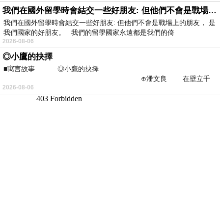
我們在國外留學時會結交一些好朋友: 但他們不會是戰場上的朋友
我們在國外留學時會結交一些好朋友: 但他們不會是戰場上的朋友， 是
我們國家的好朋友。 我們的留學國家永遠都是我們的倚
2026-08-06
◎小鷹的抉擇
■寓言故事 ◎小鷹的抉擇
⊕潘文良 在壁立千
2026-08-06
仞的懸崖上，有一座遮天蔽