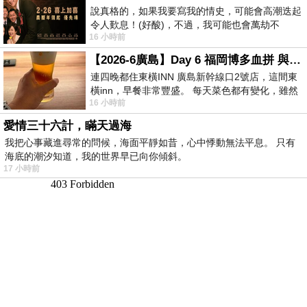
說真格的，如果我要寫我的情史，可能會高潮迭起
令人歎息！(好酸)，不過，我可能也會萬劫不
16 小時前
復...，每天跪鍵盤還是被判了花心的罪
【2026-6廣島】Day 6 福岡博多血拼 與機場接送少年司機深夜對談
連四晚都住東橫INN 廣島新幹線口2號店，這間東
橫inn，早餐非常豐盛。 每天菜色都有變化，雖然
16 小時前
看到工作人員拿出料理包加熱，但
愛情三十六計，瞞天過海
我把心事藏進尋常的問候，海面平靜如昔，心中悸動無法平息。 只有
海底的潮汐知道，我的世界早已向你傾斜。
17 小時前