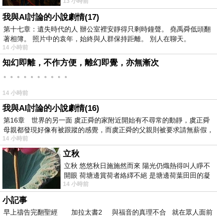
13 小時前
出一種慈祥的微笑，然後問你是不是陪小
我與AI討論的小說劇情(17)
第十七章：遺失時代的人 辦公室裡安靜得只剩時鐘聲。 堯禹舜低頭翻
著相簿。 照片中的袁年，始終與人群保持距離。 別人在聊天。
14 小時前
知幻即離，不作方便，離幻即覺，亦無漸次
。。。。。。。。。。
14 小時前
我與AI討論的小說劇情(16)
第16章 世界的另一面 虞正舜的家附近開始有不尋常的動靜，虞正舜
母親都發現好像有被跟蹤的感覺，而虞正舜的父親則被要求請無薪假，
14 小時前
立秋
立秋 悠悠秋日施施然而來 陽光仍熾熱得叫人睜不
開眼 荷塘邊賞荷者絡繹不絕 是塘邊荷葉田田的凝
14 小時前
望 風中飄逸的是映日荷花別樣紅
小記事
早上禱告完翻聖經 加拉太書2 與福音的真理不合 就在眾人面前