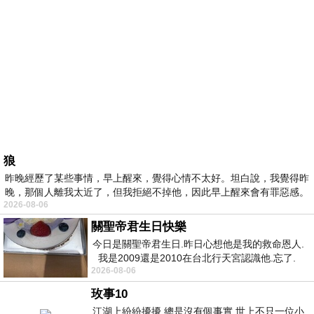
狼
昨晚經歷了某些事情，早上醒來，覺得心情不太好。坦白說，我覺得昨
晚，那個人離我太近了，但我拒絕不掉他，因此早上醒來會有罪惡感。
2026-08-06
關聖帝君生日快樂
今日是關聖帝君生日.昨日心想他是我的救命恩人.
我是2009還是2010在台北行天宮認識他.忘了.
2026-08-06
一個奇摩交友的網友學
玫事10
江湖上紛紛擾擾 總是沒有個事實 世上不只一位小