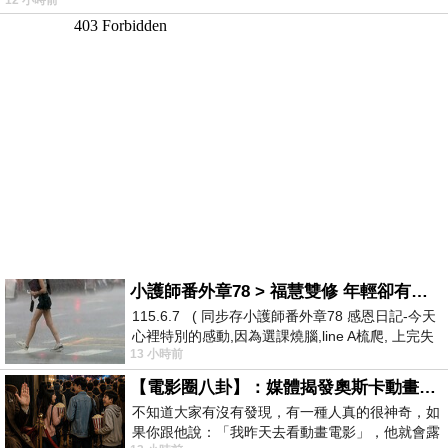
12 小時前
小護師番外章78 > 福慧雙修 年輕卻有個老靈魂 ㄑ金剛經〉podcast
115.6.7 ( 同步存小護師番外章78 感恩日記-今天
心裡特別的感動,因為選課燒腦,line A梳爬, 上完失
13 小時前
智課的她,特來傾
【電影圈八卦】：媒體揭發奧斯卡動畫項目投票醜聞！好萊塢為什麼看不起動畫電影？
不知道大家有沒有發現，有一種人真的很神奇，如
果你跟他說：「我昨天去看動畫電影」，他就會露