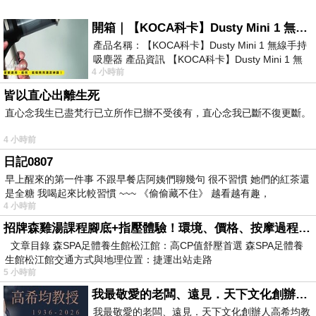
開箱｜【KOCA科卡】Dusty Mini 1 無線手持吸塵器
產品名稱：【KOCA科卡】Dusty Mini 1 無線手持
吸塵器 產品資訊 【KOCA科卡】Dusty Mini 1 無
4 小時前
線手持吸塵器評語： 能吸、能吹兼具兩
皆以直心出離生死
直心念我生已盡梵行已立所作已辦不受後有，直心念我已斷不復更斷。
4 小時前
日記0807
早上醒來的第一件事 不跟早餐店阿姨們聊幾句 很不習慣 她們的紅茶還
是全糖 我喝起來比較習慣 ~~~ 《偷偷藏不住》 越看越有趣，
4 小時前
招牌森雞湯課程腳底+指壓體驗！環境、價格、按摩過程全紀錄，森SPA足體養生館松江館最新價格表
文章目錄 森SPA足體養生館松江館：高CP值舒壓首選 森SPA足體養
生館松江館交通方式與地理位置：捷運出站走路
5 小時前
我最敬愛的老闆、遠見．天下文化創辦人高希均教授
我最敬愛的老闆、遠見．天下文化創辦人高希均教