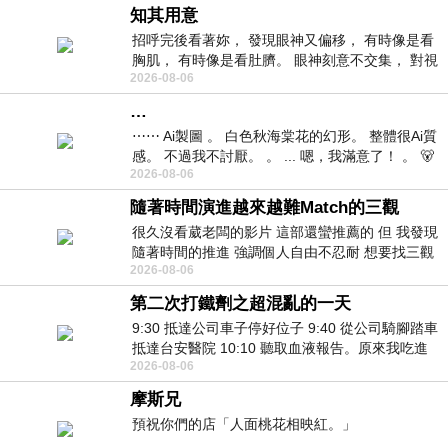
知其用意
招呼完後看著妳， 發現眼神又偏移， 有時像是看
胸肌， 有時像是看肚臍。 眼神刻意不交集， 對視
2026-08-06
視線不對齊， 讓我很難不
…
⋯⋯ Ai製圖 。 白色秋海棠花的幻形。 整體很Ai質
感。 不過我不討厭。 。 ... 嗯，我滿意了！ 。 🐻
2026-08-06
昨中
隨著時間演進越來越難Match的三觀
很久沒看葳老闆的影片 這部還蠻推薦的 但 我發現
隨著時間的推進 強調個人自由不忍耐 想要找三觀
2026-08-06
接近的不要說對象 連朋友都超
第二次打鐵劑之超混亂的一天
9:30 抵達公司車子停好位子 9:40 從公司騎腳踏車
抵達台安醫院 10:10 聽取血液報告。原來我吃進
2026-08-06
去的 B12 彌可保並非沒有吸收而是超
摩斯兄
預祝你們的店「人面桃花相映紅。」