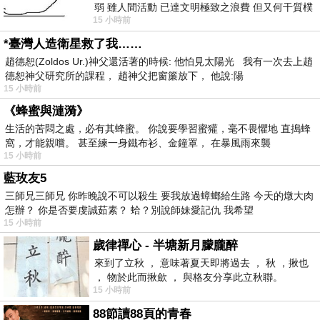
弱 雖人間活動 已達文明極致之浪費 但又何干質樸
15 小時前
者 只能白白陪葬
*臺灣人造衛星救了我……
趙德恕(Zoldos Ur.)神父還活著的時候: 他怕見太陽光 我有一次去上趙
德恕神父研究所的課程， 趙神父把窗簾放下， 他說:陽
15 小時前
《蜂蜜與漣漪》
生活的苦悶之處，必有其蜂蜜。 你說要學習蜜獾，毫不畏懼地 直搗蜂
窩，才能親嚐。 甚至練一身鐵布衫、金鐘罩， 在暴風雨來襲
15 小時前
藍玫友5
三師兄三師兄 你昨晚說不可以殺生 要我放過蟑螂給生路 今天的燉大肉
怎辦？ 你是否要虔誠茹素？ 蛤？別說師妹愛記仇 我希望
15 小時前
歲律禪心 - 半塘新月朦朧醉
來到了立秋 ， 意味著夏天即將過去 ， 秋 ，揪也
， 物於此而揪歛 ， 與格友分享此立秋聯。
15 小時前
88節讀88頁的青春