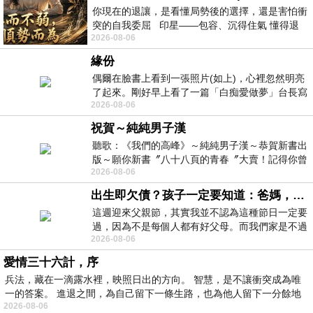
你現在的退讓，是看懂局勢後的選擇，還是害怕衝
突的自我委屈 印星——包容、沉得住氣 懂得退
2026-08-06
一步觀察，不會
緣份
偶爾在臉書上看到一張照片(如上)，心裡忽然明亮
了起來。剛好早上看了一篇「白痴愛做夢」台長寫
2026-08-06
的貼文，在回顧年輕時瘋狂愛上
祝賀～純純男子漢
聽歌：《我們的高峰》～純純男子漢～恭賀新書出
版～願你新書〞八十八頁的青春〞大賣！記得你曾
2026-08-06
經在我的版留言…「好讚的圖^^感覺大家
出生即欠債？孩子一定要知道：爸媽，其實我不欠你們
這週迎來父親節，其實我並不認為這種節日一定要
過，因為不是每個人都有好父母。而我們家是不過
2026-08-06
節的，平時也沒什麼儀式感，生活趨近冷
愛情三十六計，序
兵法，藏在一滴露水裡，映照日出的方向。 智慧，是不讓衝突成為唯
一的答案。 進退之間，為自己留下一條生路，也為他人留下一分餘地
2026-08-06