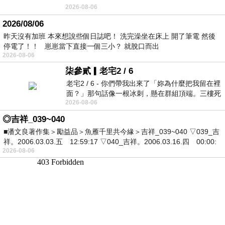
2026-08-06
2026/08/06
昨天沒有加班 本來想說些個日誌吧！ 洗完澡坐在床上 開了筆電 然後
停電了！！ 崽崽當下直接一個三小？ 就脫口而出
2026-08-06
柒參貳▎老宅2 / 6
老宅2 / 6 - 你們帶我出來了「妳為什麼把我留在裡
面？」那句話像一根冰刺，懸在群組頂端。三樓死
2026-08-06
死盯著照片裡的人。那個人確實站在
◎吉祥_039~040
■潘文良著作集＞勵益品＞魚雁千里共今緣＞吉祥_039~040 ▽039_吉
祥。2006.03.03.五 12:59:17 ▽040_吉祥。2006.03.16.四 00:00:
2026-08-06