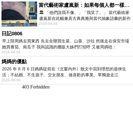
當代藝術家盧嵐新：如果每個人都一樣，這世界該有多無聊？
🏛️ 「他們說我不像。」「我笑了。」 當代藝術家
盧嵐新在此幅兼具古典典雅與當代抽象語彙的新作
2026-08-06
中，以沈靜的藍色空間為背景，描繪了
日記0806
早上陪周媽去買東西 先去全聯買生菜、山葵、沙拉 然後走在保安市場
她買番茄、南瓜子 我與認識的攤販大姊們打招呼 又被周媽唸：
2026-08-06
媽媽的優點
2026 年 8 月 6 日媽媽從前在《北窗內外》散文中寫到理想的遊俠生
活：不結婚、不生孩子、交女朋友、做喜歡的事業、單獨遊走江
2026-08-06
湖⋯⋯，