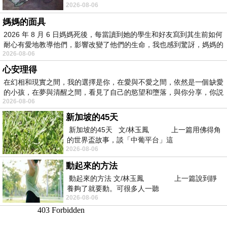
2026-08-06
景影射西藏境外流亡 地下組織
媽媽的面具
2026 年 8 月 6 日媽媽死後，每當讀到她的學生和好友寫到其生前如何
耐心有愛地教導他們，影響改變了他們的生命，我也感到驚訝，媽媽的
2026-08-06
心安理得
在幻相和現實之間，我的選擇是你，在愛與不愛之間，依然是一個缺愛
的小孩，在夢與清醒之間，看見了自己的慾望和墮落，與你分享，你説
2026-08-06
新加坡的45天
新加坡的45天 文/林玉鳳 上一篇用佛得角
的世界盃故事，談「中葡平台」這
2026-08-06
動起來的方法
動起來的方法 文/林玉鳳 上一篇說到靜
養夠了就要動。可很多人一聽
2026-08-06