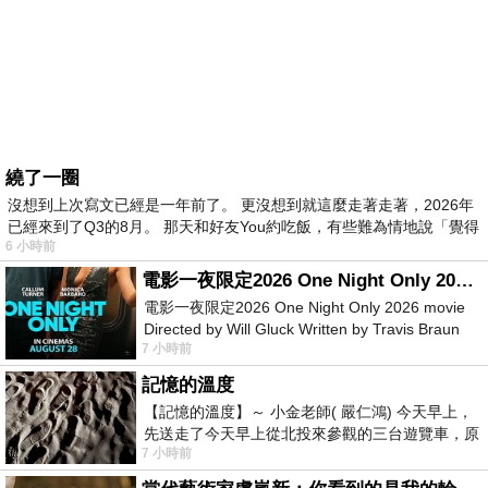
繞了一圈
沒想到上次寫文已經是一年前了。 更沒想到就這麼走著走著，2026年
已經來到了Q3的8月。 那天和好友You約吃飯，有些難為情地說「覺得
6 小時前
電影一夜限定2026 One Night Only 2026 movie
電影一夜限定2026 One Night Only 2026 movie
Directed by Will Gluck Written by Travis Braun
7 小時前
Starring Monica Barbaro
記憶的溫度
【記憶的溫度】～ 小金老師( 嚴仁鴻) 今天早上，
先送走了今天早上從北投來參觀的三台遊覽車，原
7 小時前
以為展場已經差不多要安靜下來，卻發