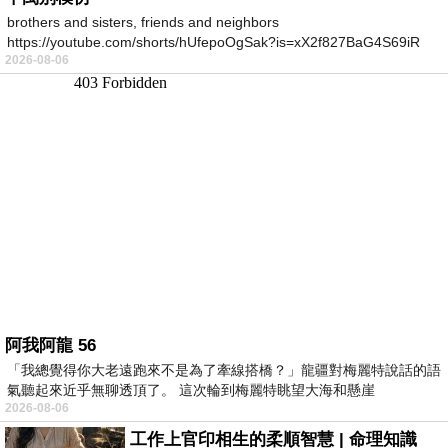
brothers and sisters, friends and neighbors
https://youtube.com/shorts/hUfepoOgSak?is=xX2f827BaG4S69iR
2026-08-06
https
阿我阿龍 56
「我總覺得你大老遠跑來不是為了牽線搭橋？」龍疆對梅麗特說話的語
氣聽起來近乎無聊透頂了。 這次輪到梅麗特眺望大海和懸崖
2026-08-06
工作上官印相生的柔順智慧 | 命理知識