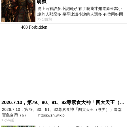
騎奴
脆上面有許多小說同好 有了脆我才知道原來寫小
說的人那麼多 幾乎比讀小說的人還多 有位同好問
35 分鐘前
了一個問題 她說為什麼高中文學獎的
2026.7.10，第79、80、81、82尊素食大神「四大天王（護界）」降臨寶島台灣（6）
2026.7.10，第79、80、81、82尊素食神「四大天王（護界）」降臨
寶島台灣（6） https://zh.wikip
1 小時前