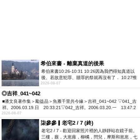
希伯來書 - 離棄真道的後果
希伯來書10:26-10:31 10:26因為我們得知真道以
後、若故意犯罪、贖罪的祭就再沒有了． 10:27惟
2026-08-07
有戰懼等候審判和那燒滅眾敵人的烈火
◎吉祥_041~042
■潘文良著作集＞勵益品＞魚雁千里共今緣＞吉祥_041~042 ▽041_吉
祥。2006.03.19.日 20:33:21▽042_吉祥。2006.03.20.一 13:47:2
2026-08-07
柒參參▎老宅2 / 7 (終)
老宅2 / 7 - 歡迎回家照片裡的人靜靜站在鏡子前。
三樓，廄，大崽蕥，柳橘，閆兒，摩斯和崽崽，七