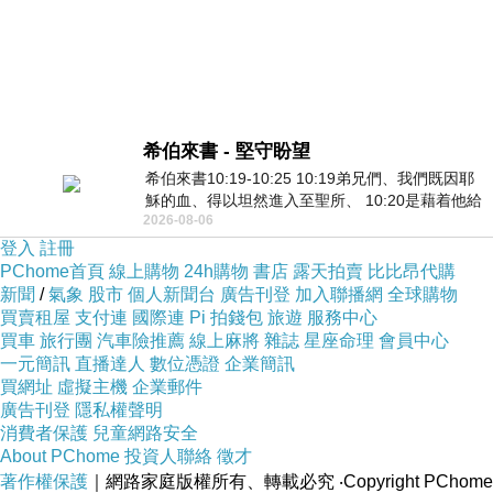
希伯來書 - 堅守盼望
希伯來書10:19-10:25 10:19弟兄們、我們既因耶
穌的血、得以坦然進入至聖所、 10:20是藉着他給
2026-08-06
我們開了一條又新又活的路從幔子經過
登入
註冊
PChome首頁
線上購物
24h購物
書店
露天拍賣
比比昂代購
新聞
/
氣象
股市
個人新聞台
廣告刊登
加入聯播網
全球購物
買賣租屋
支付連
國際連
Pi 拍錢包
旅遊
服務中心
買車
旅行團
汽車險推薦
線上麻將
雜誌
星座命理
會員中心
一元簡訊
直播達人
數位憑證
企業簡訊
買網址
虛擬主機
企業郵件
廣告刊登
隱私權聲明
消費者保護
兒童網路安全
About PChome
投資人聯絡
徵才
著作權保護
｜網路家庭版權所有、轉載必究
‧Copyright PChome