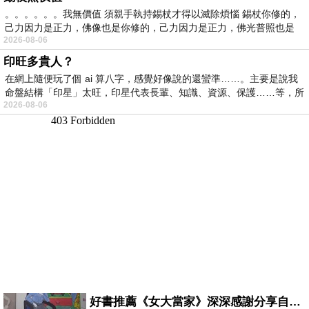
。。。。。。我無價值 須親手執持錫杖才得以滅除煩惱 錫杖你修的，
己力因力是正力，佛像也是你修的，己力因力是正力，佛光普照也是
2026-08-06
印旺多貴人？
在網上隨便玩了個 ai 算八字，感覺好像說的還蠻準……。主要是說我
命盤結構「印星」太旺，印星代表長輩、知識、資源、保護……等，所
2026-08-06
好書推薦《女大當家》深深感謝分享自己想法震撼讀者的作家，讓我看到不同樣貌的家庭！