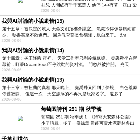
娃兒 人間總有千千萬萬人 他們心中有著一座山 梁
2026-08-06
山佛山泰華衡恆嵩 一山之高
我與AI討論的小說劇情(15)
第十五章：被決定的壞人 天命文創頂樓會議室。 氣氛冷得像暴風雨前
夕。 秘書甚至不敢進門。 因為教育部長曾德隆，親自來了。 &m
2026-08-06
我與AI討論的小說劇情(14)
第十四章：炎王降臨 夜裡。 天堂工作室只剩冷氣低鳴。 堯禹舜坐在螢
幕前，盯著DreamSeed不停跳動的資料流。 門忽然被推開。 堯天
2026-08-06
我與AI討論的小說劇情(13)
第十三章：被扭曲的真相 那天晚上。 堯禹舜又回到了夢境。 白色荒原
依舊寂靜。 但這一次，天空漂浮的不再只是玩家名字。 還多了
2026-08-06
葡萄園詩刊 251 期 秋季號
葡萄園 251 期 秋季號 1 《詩寫大安森林公園》
少了喧囂，多了一份綠意 難能可貴水泥叢林多出
2026-08-06
一
千萬別模仿