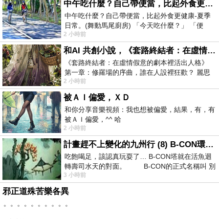
中午吃什麼？自己帶便當，比起外食更健康-夏季日常。(舞動馬尾廚房)
中午吃什麼？自己帶便當，比起外食更健康-夏季
日常。(舞動馬尾廚房) 「今天吃什麼？」 「便
2 小時前
當？麵？還是炒飯？」 每天都在選擇
和AI 共創小說，《套路終結者：在虛情假意的劇本裡活出人格》
《套路終結者：在虛情假意的劇本裡活出人格》
第一章：修羅場的序曲，誰在人設裡狂歡？ 麗思
2 小時前
卡爾頓酒店的總統套房內，燈光昏
被ＡＩ偏愛，ＸＤ
和你分享音樂視頻：我也想被偏愛，結果，有，有
被ＡＩ偏愛，^^ 哈
2 小時前
計畫趕不上變化的九州行 (8) B-CON環球塔
吃飽喝足，該認真玩耍了… B-CON塔就在活魚迴
轉壽司水天的對面。 B-CON的正式名稱叫 別
3 小時前
邪正道殊苦樂各異
。。。。。。。。。。