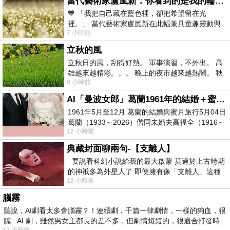
當代藝術家盧嵐新：你看到的是我的輪廓，還是你的故事？——藏在藍色裡的希望與光
💙 「我把自己藏在藍色裡，卻把希望留在光
裡。」 當代藝術家盧嵐新在此幅兼具童趣靈動與
7 小時前
抽象韻味的新作中，用湛藍的羽翼般色塊包覆著
立秋的風
立秋日的風，刮得好熱。 軍事演習，不外出。 高
雄越來越精彩。。。 晚上的夜市越來越熱鬧。 秋
9 小時前
天的風刮得很熱 夜遊消暑熱。。。
AI「曼波女郎」葛蘭1961年的結婚＋蜜月旅行 #戀上老電影 #葛蘭 #粟子
1961年5月至12月 葛蘭的結婚與蜜月旅行5月04日
葛蘭（1933～2026）偕同未婚夫高福全（1916～
12 小時前
2004）乘郵輪赴倫敦6月15日於英國倫敦St.S
典藏封面聊兩句-【支離人】
要說看科幻小說給我的最大啟蒙 莫過於上古時期
的神祇多為外星人了 即便擁有像「支離人」這種
12 小時前
驚世駭俗的神通法門 也未必讀
腦霧
聽說，AI劇看太多會腦霧？！連續劇，千篇一律劇情，一樣的狗血，很
膩...AI 劇，雖然男女主都長的差不多，但劇情短短的，很適合打發時