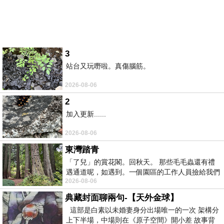
3
站台又玩嘢啦。真傷腦筋。
2026-08-06
2
加入更新......
2026-08-06
東灣踏青
「了兒」的賞花閣。回秋天。 那些毛毛蟲還有禮
遇通道呢，如遇到。一個園區的工作人員撿給我們
2026-08-06
細賞。
典藏封面聊兩句-【天外金球】
這部是白素以未婚妻身分出場唯一的一次 架構分
上下半場，中場則在《原子空間》開小差 故事背