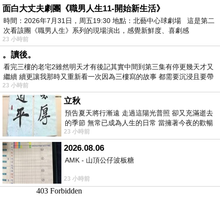
面白大丈夫劇團《職男人生11-開始新生活》
時間：2026年7月31日，周五19:30 地點：北藝中心球劇場 這是第二
次看該團《職男人生》系列的現場演出，感覺新鮮度、喜劇感
23 小時前
。讀後。
看完三樓的老宅2雖然明天才有後記其實中間到第三集有停更幾天才又
繼續 續更讓我那時又重新看一次因為三樓寫的故事 都需要沉浸且要帶
23 小時前
有
立秋
預告夏天將行漸遠 走過這陽光普照 卻又充滿逝去
的季節 無常已成為人生的日常 當擁著今夜的歡暢
23 小時前
舒心 轉眼驟成昨日 而明晨 太陽
2026.08.06
AMK - 山頂公仔波板糖
23 小時前