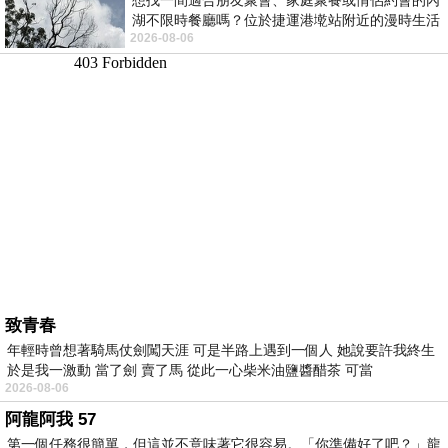
想找一間適合朋友聚會、家庭聚餐或情侶約會的內
湖不限時餐廳嗎？位於捷運港墘站附近的漫時生活
2026-08-06
內湖店，從捷運站步行約4分鐘即可抵
致青春
年輕時曾想著騎馬仗劍闖天涯 可是半路上遇到一個人 她說要許我終生
於是我一激動 當了劍 賣了馬 從此一心柴米油鹽醬醋茶 可當
2026-08-06
阿龍阿我 57
第一個任務很簡單，但這並不意味著它很容易。「你準備好了吧？」龍