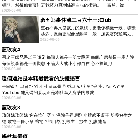
疆問。然後他看著緋忘我努力克制住翻白眼的衝動。 「當然。從
2026-08-06
彥五郎事件簿二百六十三:Club
重石不再只是歲月的累積，更能像標籤一般，標籤
越多，反而更能像是勳章一般，加冕著榮耀萬丈。
2026-08-06
習慣一如縱容，成了再難輕輕放下的罪證
藍玫友4
吾老三師兄吾老三師兄 每個人都是一部大藏經 每個心房都是一座寺院
每個視事都是一個觀想 不論大大或小小都自在 心不拘於形
2026-08-06
這個連結是本豬最愛看的肢體語言
✳️모델이 고급차 옆에서 포즈를 취하고 있다.✳️ "윤아 , YunAh" ✳️ -
YouTube 她具備的展現正是本豬為人所缺的最愛
2026-08-06
藍玫友3
玫師妹玫師妹 妳在忙什麼？ 滿院子裡瞎跑 小蟑螂不礙事 培養好生之
德 放牠一條小命 讓牠回歸自然 別殺生，放生 別讓牠進
2026-08-06
錫杖無價值