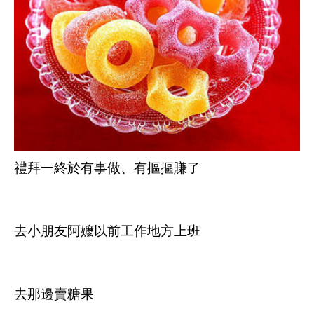
禮拜一終於有事做、有摳摳賺了
去小朋友阿嬤以前工作地方上班
去那邊賣糖果