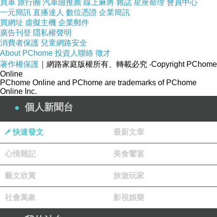
買車
旅行團
汽車險推薦
線上麻將
雜誌
星座命理
會員中心
一元簡訊
直播達人
數位憑證
企業簡訊
買網址
虛擬主機
企業郵件
他放假 ...我沒有要陪他嗎？
廣告刊登
隱私權聲明
消費者保護
兒童網路安全
About PChome
投資人聯絡
徵才
著作權保護
｜網路家庭版權所有、轉載必究
‧Copyright PChome
Online
答案是: 是的！
PChome Online and PChome are trademarks of PChome
Online Inc.
個人新聞台
原因嘛 ...
快速發文
最新文章
心情雜記
美食饗宴
就是我不該在一直去他家打擾了 ... (幾乎每個禮
藝文欣賞
旅遊玩家
拜都去 ...)
社會萬象
影視娛樂