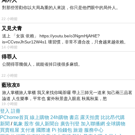
局外人
對那些苦勸你以大局為重的人來說，你只是他們眼中的局外人。
而且還要跑上跑下的 ...
22 小時前
又見犬青
送上 「女孩 依賴」 https://youtu.be/o3NgmHjAHiE?
is=CCvsvJhSur12W4s1 壞習慣，非常不適合改，只會越來越依賴。
我打算去上班
14 小時前
我害怕的
得罪人
公開得罪幾個人，就能省掉日後很多麻煩。
能每天上就每天上
22 小時前
藍玫友8
旅人掌櫃旅人掌櫃 我又來找你喝茶囉 帶上三師兄一道來 知己兩三品茗
論道 人生樂事，平常也 窗外秋景盡入眼底 秋風秋葉，愁
假日也給它上下去
19 小時前
登入
註冊
PChome首頁
線上購物
24h購物
書店
露天拍賣
比比昂代購
新聞
/
氣象
股市
個人新聞台
廣告刊登
加入聯播網
全球購物
你們一定又會問我
買賣租屋
支付連
國際連
Pi 拍錢包
旅遊
服務中心