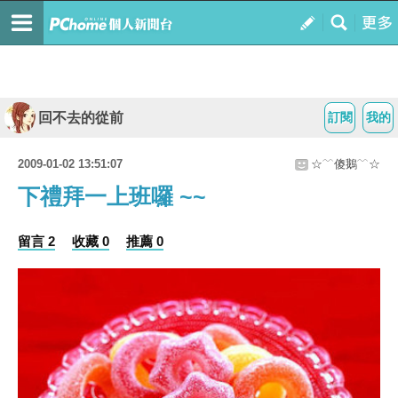
回不去的從前
訂閱
我的
2009-01-02 13:51:07
☆﹋傻鵝﹋☆
下禮拜一上班囉 ~~
留言 2
收藏 0
推薦 0