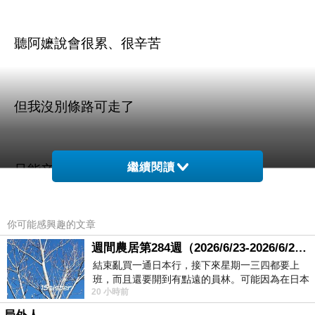
聽阿嬷說會很累、很辛苦
但我沒別條路可走了
繼續閱讀
只能辛苦點 ...
你可能感興趣的文章
老闆還跟我說除夕夜要做到很晚
週間農居第284週（2026/6/23-2026/6/24) 夏至 金黃稻浪洋溢豐收喜悅
結束亂買一通日本行，接下來星期一三四都要上
班，而且還要開到有點遠的員林。可能因為在日本
20 小時前
花不少錢，星期一出門上班時，心裡沒有一
聽了有點無奈