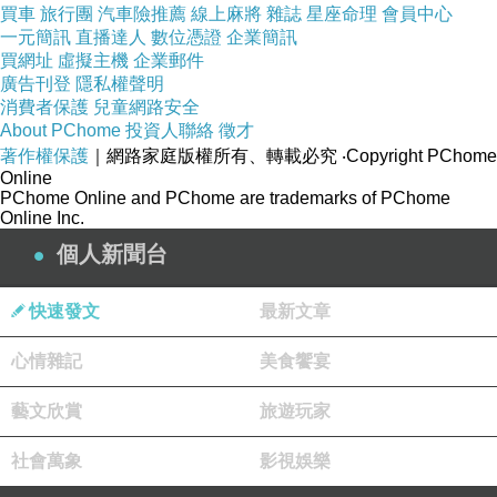
買車
旅行團
汽車險推薦
線上麻將
雜誌
星座命理
會員中心
一元簡訊
直播達人
數位憑證
企業簡訊
能和爸媽一起生活、遊玩、交我功課
買網址
虛擬主機
企業郵件
廣告刊登
隱私權聲明
消費者保護
兒童網路安全
About PChome
投資人聯絡
徵才
著作權保護
｜網路家庭版權所有、轉載必究
‧Copyright PChome
但... 很可惜 ...
Online
PChome Online and PChome are trademarks of PChome
Online Inc.
個人新聞台
這一切都是夢 ...
快速發文
最新文章
我還是很想跟你一起住 ...
心情雜記
美食饗宴
藝文欣賞
旅遊玩家
想在我懂事後，可以親口吃你做的菜 ...
社會萬象
影視娛樂