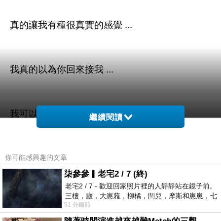
真的讓我有種很真實的感覺 ...
我真的以為你回來接我 ...
我可以放鬆了 ...
繼續閱讀
終於有你可以繼續照顧我了 ...
你可能感興趣的文章
柒參參▎老宅2 / 7 (終)
老宅2 / 7 - 歡迎回家照片裡的人靜靜站在鏡子前。
三樓，廄，大崽蕥，柳橘，閆兒，摩斯和崽崽，七
但 ...
51 分鐘前
個人整整齊齊地站在鏡框之外，如同