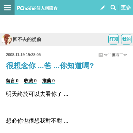
回不去的從前
訂閱
我的
2008-11-19 15:28:05
☆﹋傻鵝﹋☆
很想念你 ...爸 ...你知道嗎?
留言 0
收藏 0
推薦 0
明天終於可以去看你了 ...
想必你也很想我對不對 ...