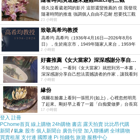
隨著時間演進越來越難Match的三觀
很久沒看葳老闆的影片 這部還蠻推薦的 但 我發現
隨著時間的推進 強調個人自由不忍耐 想要找三觀
卻還只是個夢 ...
23 小時前
接近的不要說對象 連朋友都超
致敬高希均教授
高希均 高希均（1936年4月16日—2026年8月6
畢竟我都已經那麼大了 ...
日），生於南京市，1949年隨家人來台，1959年
2 小時前
赴美深造並取得經濟發展博士學位。曾任
好書推薦《女大當家》深深感謝分享自己想法震撼讀者的作家，讓我看到不同樣貌的家庭！
不知怎的，一看到《女大當家》就想到另一本書，
本來就該養自己了 ...
深深感謝分享自己想法震撼讀者的作家，讓我看到
7 小時前
不同樣貌的家庭！ 《女大
緣份
偶爾在臉書上看到一張照片(如上)，心裡忽然明亮
其實，我也好想跟大家一樣 ...
了起來。剛好早上看了一篇「白痴愛做夢」台長寫
17 小時前
的貼文，在回顧年輕時瘋狂愛上
登入
註冊
PChome首頁
線上購物
24h購物
書店
露天拍賣
比比昂代購
有爸媽給的零用錢、從小有爸媽照顧
新聞
/
氣象
股市
個人新聞台
廣告刊登
加入聯播網
全球購物
買賣租屋
支付連
國際連
Pi 拍錢包
旅遊
服務中心