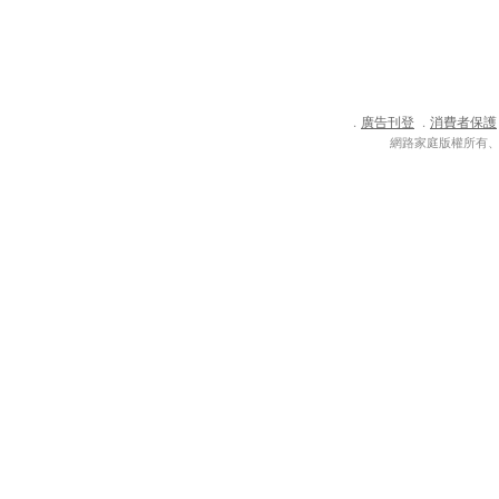
廣告刊登
消費者保護
．
．
網路家庭版權所有、轉載必究