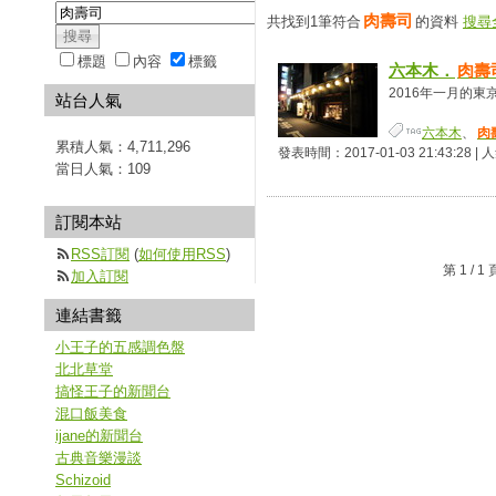
肉壽司
共找到1筆符合
的資料
搜尋
標題
內容
標籤
六本木．
肉壽
2016年一月的東京
站台人氣
六本木
、
肉
累積人氣：
4,711,296
發表時間：2017-01-03 21:43:28 |
當日人氣：
109
訂閱本站
RSS訂閱
(
如何使用RSS
)
第 1 /
加入訂閱
連結書籤
小王子的五感調色盤
北北草堂
搞怪王子的新聞台
混口飯美食
ijane的新聞台
古典音樂漫談
Schizoid