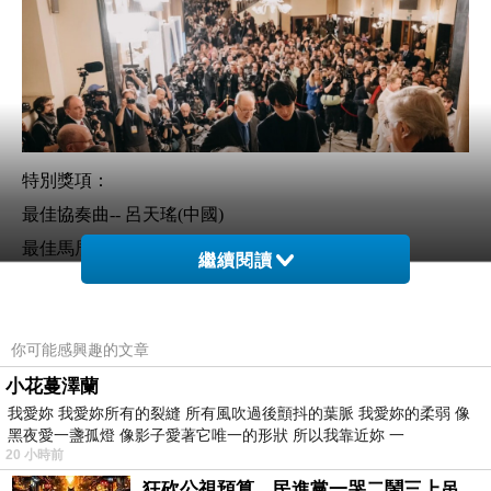
特別獎項：
最佳協奏曲-- 呂天瑤(中國)
最佳馬厝卡舞曲-- Yehuda Prokopowicz(波蘭)
繼續閱讀
最佳波蘭舞曲-- 李天佑(中國）
最佳奏鳴曲-- 王紫桐(中國)
最佳敘事曲-- Adam Kaldunski(波蘭)
你可能感興趣的文章
小花蔓澤蘭
我愛妳 我愛妳所有的裂縫 所有風吹過後顫抖的葉脈 我愛妳的柔弱 像
黑夜愛一盞孤燈 像影子愛著它唯一的形狀 所以我靠近妳 一
20 小時前
狂砍公視預算，民進黨一哭二鬧三上吊