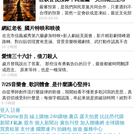
嚴審預算，是我們與民眾黨共同合作，只要遇到不
合理的預算，當然一定會砍或是凍結，最近文化部
2026-08-08
要編列公視和Taiwan plus預算，在110年
網紅老爸_國片特映和映後
在北市信義威秀第六廳參加特映+影人劇組見面會，影片精彩劇情峰迴
路轉、對白貼切現實有意涵、背景音樂映襯劇情、武打動作認真不含
10 小時前
糊、
十年前的比賽我預測Eric Lu在前三名，結果他拿到第四。
愛情三十六計，借刀殺人
歲月替我說出了答案。 那些沒有勇氣告白的日子，最後都被時間翻譯
由於當年很認真的看了每一輪，而且當時就很喜歡他的演
成思念。 原來等待，也是一種深情。
奏，因此早上知道他拿下這一屆的金牌後有莫名的感動。
10 小時前
現在還是很懷念第十七屆的比賽，天份與努力之外，還充
7/25音樂會_歌詞體會_是什麼讓心堅持1
自從導師創作流行樂旋律的歌後，我開始看不懂更多歌詞寫的意思，真
滿各種不同性格與特色的演奏。接下來的兩屆雖然不乏厲
真切切感受到什麼是：每個字都認識，串起來就是抓破頭時間！絕對不
害的人物，但就是少了多樣性的趣味。
8 小時前
登入
註冊
上一屆和這一屆的比賽，金牌得主都是鄧泰山的學生，下
PChome首頁
線上購物
24h購物
書店
露天拍賣
比比昂代購
一屆呢？我想劉舒涯應該會參加五年後的比賽，她今年也
新聞
/
氣象
股市
個人新聞台
廣告刊登
加入聯播網
全球購物
買賣租屋
支付連
國際連
Pi 拍錢包
旅遊
服務中心
是十六歲，和本屆的天瑤小妹妹同年，幾個月前我去聽了