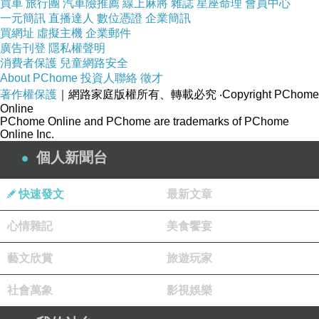
買車
旅行團
汽車險推薦
線上麻將
雜誌
星座命理
會員中心
她的獨奏會，十分驚訝她超齡的技巧和音樂性，這五年只
一元簡訊
直播達人
數位憑證
企業簡訊
要她不懈怠，一定會是非常有競爭力的參賽者。
買網址
虛擬主機
企業郵件
廣告刊登
隱私權聲明
讓我們期待吧
消費者保護
兒童網路安全
About PChome
投資人聯絡
徵才
著作權保護
｜網路家庭版權所有、轉載必究
‧Copyright PChome
Online
PChome Online and PChome are trademarks of PChome
Online Inc.
第十九屆蕭邦鋼琴大賽．決賽名單
上一篇：
個人新聞台
快速發文
最新文章
心情雜記
美食饗宴
藝文欣賞
旅遊玩家
社會萬象
影視娛樂