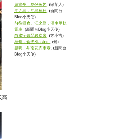
遊覽亭、魩仔魚丼
, (懶某人)
江之島．江島神社
, (新聞台
Blog小天使)
前往鐮倉、江之島．湘南單軌
電車
, (新聞台Blog小天使)
白建宇鋼琴獨奏會
, (方小吉)
福州．食光Stasters
, (鲍)
昆明．斗南花卉市場
, (新聞台
Blog小天使)
較高