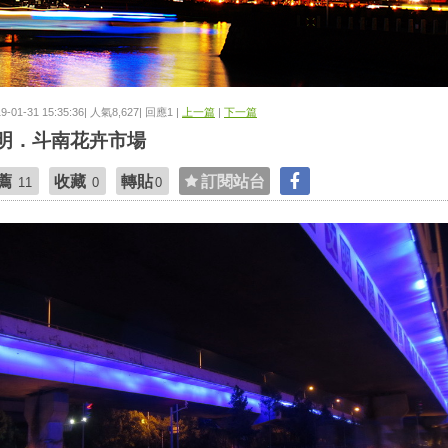
19-01-31 15:35:36| 人氣8,627| 回應1 |
上一篇
|
下一篇
明．斗南花卉市場
薦
收藏
轉貼
訂閱站台
11
0
0