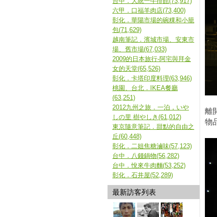
台中．大統一牛排館(73,917)
六甲．口福羊肉店(73,400)
彰化．華陽市場的碗粿和小籠
包(71,629)
越南筆記．濱城市場、安東市
場、舊市場(67,033)
2009的日本旅行-阿宅與拜金
女的天堂(65,526)
彰化．卡塔印度料理(63,946)
桃園、台北．IKEA餐廳
(63,251)
2012九州之旅．一泊，いや
離
しの里 樹やしき(61,012)
物
東京隨意筆記．甜點的自由之
丘(60,448)
彰化．二姐焦糖滷味(57,123)
台中．八錢鍋物(56,282)
台中．悅來牛肉麵(53,252)
彰化．石井屋(52,289)
最新訪客列表