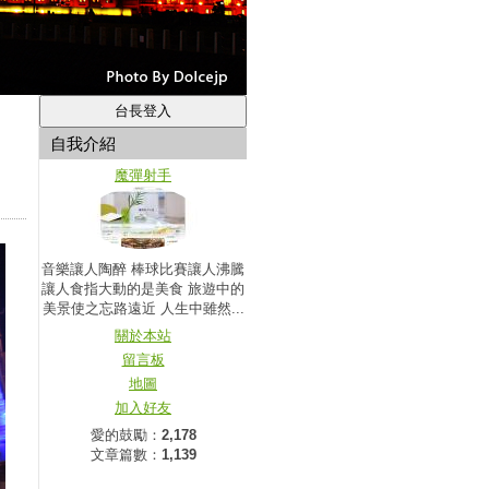
自我介紹
魔彈射手
音樂讓人陶醉 棒球比賽讓人沸騰
讓人食指大動的是美食 旅遊中的
美景使之忘路遠近 人生中雖然...
關於本站
留言板
地圖
加入好友
愛的鼓勵：
2,178
文章篇數：
1,139