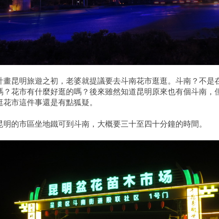
計畫昆明旅遊之初，老婆就提議要去斗南花市逛逛。斗南？不是
嗎？花市有什麼好逛的嗎？後來雖然知道昆明原來也有個斗南，
逛花市這件事還是有點狐疑。
昆明的市區坐地鐵可到斗南，大概要三十至四十分鐘的時間。