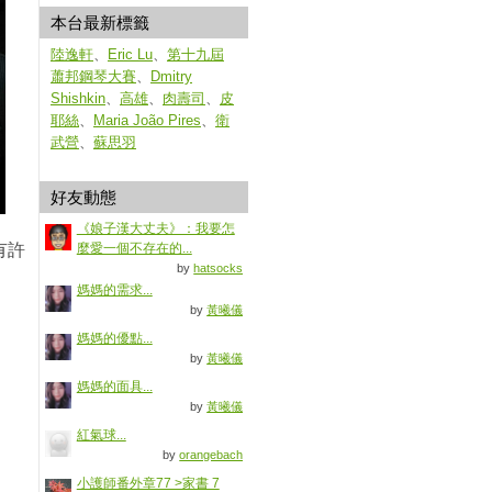
本台最新標籤
陸逸軒
、
Eric Lu
、
第十九屆
蕭邦鋼琴大賽
、
Dmitry
Shishkin
、
高雄
、
肉壽司
、
皮
耶絲
、
Maria João Pires
、
衛
武營
、
蘇思羽
好友動態
《娘子漢大丈夫》：我要怎
有許
麼愛一個不存在的...
by
hatsocks
媽媽的需求...
by
黃曦儀
媽媽的優點...
by
黃曦儀
媽媽的面具...
by
黃曦儀
紅氣球...
by
orangebach
小護師番外章77 >家書 7