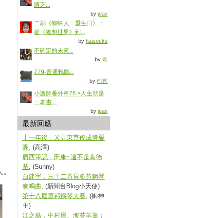
匱乏...
by
jean
二刷《蜘蛛人：重生日》：
從《狸想世界》到...
by
hatsocks
不確定的未來...
by
奇
779-普通鶇鶥...
by
熊爸
小護師番外章76 >人生就是
一本書 ...
by
jean
最新回應
十一年後，又見東京佼成管樂
團
, (高澤)
廣西筆記．田東~這不是肯德
基
, (Sunny)
人。
白建宇．三十二首貝多芬鋼琴
奏鳴曲
, (新聞台Blog小天使)
第十八屆蕭邦鋼琴大賽
, (御神
主)
江之島．中村屋、海苔羊羹；