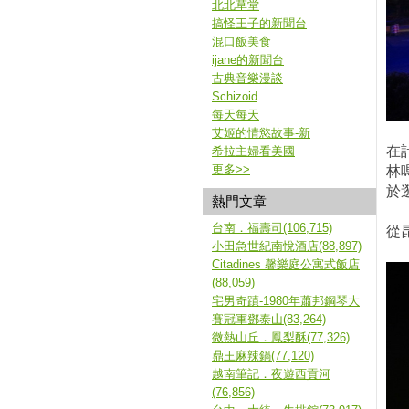
北北草堂
搞怪王子的新聞台
混口飯美食
ijane的新聞台
古典音樂漫談
Schizoid
每天每天
艾姬的情慾故事-新
在
希拉主婦看美國
更多
>>
林
於
熱門文章
台南．福壽司(106,715)
從
小田急世紀南悅酒店(88,897)
Citadines 馨樂庭公寓式飯店
(88,059)
宅男奇蹟-1980年蕭邦鋼琴大
賽冠軍鄧泰山(83,264)
微熱山丘．鳳梨酥(77,326)
鼎王麻辣鍋(77,120)
越南筆記．夜遊西貢河
(76,856)