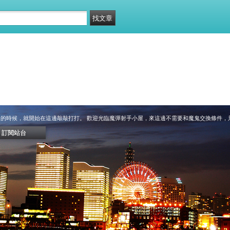
」的時候，就開始在這邊敲敲打打。 歡迎光臨魔彈射手小屋，來這邊不需要和魔鬼交換條件，
訂閱站台