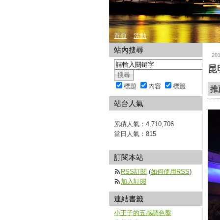
首頁
活動
站內搜尋
20
昆
標題
內容
標籤
推
站台人氣
累積人氣：
4,710,706
當日人氣：
815
訂閱本站
RSS訂閱
(
如何使用RSS
)
加入訂閱
連結書籤
小王子的五感調色盤