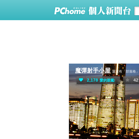
魔彈射手小屋
還沒有「部落格
2,178
42
愛的鼓勵