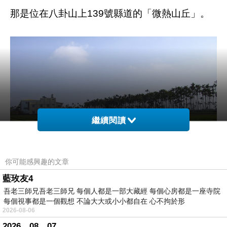
那是位在八卦山上139號縣道的「微熱山丘」。
繼續閱讀
你可能感興趣的文章
藍玫友4
吾老三師兄吾老三師兄 每個人都是一部大藏經 每個心房都是一座寺院
每個視事都是一個觀想 不論大大或小小都自在 心不拘於形
2026-08-06
139號縣道從彰化起頭，在八卦山脈的台地與丘
2026。08。07。