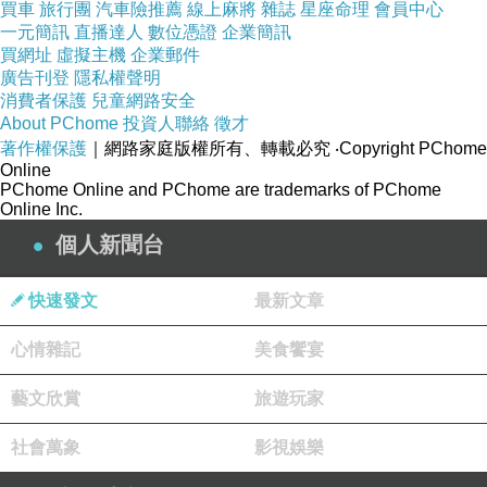
另一樣就是鳳梨。
買車
旅行團
汽車險推薦
線上麻將
雜誌
星座命理
會員中心
一元簡訊
直播達人
數位憑證
企業簡訊
買網址
虛擬主機
企業郵件
「微熱山丘」位在139號縣道旁，是一戶農家，
廣告刊登
隱私權聲明
他們熱賣的是在地鳳梨做的鳳梨酥，不過他們本
消費者保護
兒童網路安全
About PChome
投資人聯絡
徵才
身似乎是種茶的茶農。
著作權保護
｜網路家庭版權所有、轉載必究
‧Copyright PChome
Online
PChome Online and PChome are trademarks of PChome
Online Inc.
個人新聞台
快速發文
最新文章
心情雜記
美食饗宴
藝文欣賞
旅遊玩家
社會萬象
影視娛樂