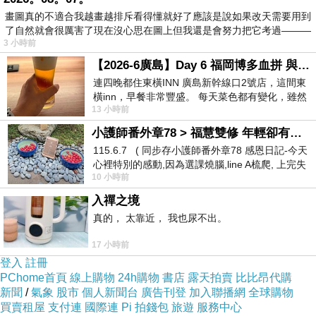
陵間起伏，盤繞在彰化與南投的縣境之間，一路
畫圖真的不適合我越畫越排斥看得懂就好了應該是說如果改天需要用到
上看到的主要兩項作物，一樣是茶葉。
了自然就會很厲害了現在沒心思在圖上但我還是會努力把它考過———
3 小時前
【2026-6廣島】Day 6 福岡博多血拼 與機場接送少年司機深夜對談
連四晚都住東橫INN 廣島新幹線口2號店，這間東
橫inn，早餐非常豐盛。 每天菜色都有變化，雖然
13 小時前
看到工作人員拿出料理包加熱，但
小護師番外章78 > 福慧雙修 年輕卻有個老靈魂 ㄑ金剛經〉podcast
115.6.7 ( 同步存小護師番外章78 感恩日記-今天
心裡特別的感動,因為選課燒腦,line A梳爬, 上完失
10 小時前
智課的她,特來傾
入禪之境
真的， 太靠近， 我也尿不出。
17 小時前
登入
註冊
PChome首頁
線上購物
24h購物
書店
露天拍賣
比比昂代購
新聞
/
氣象
股市
個人新聞台
廣告刊登
加入聯播網
全球購物
買賣租屋
支付連
國際連
Pi 拍錢包
旅遊
服務中心