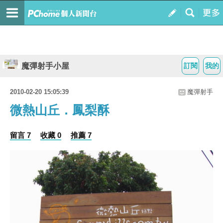
魔彈射手小屋
訂閱
我的
2010-02-20 15:05:39
魔彈射手
微熱山丘．鳳梨酥
留言 7
收藏 0
推薦 7