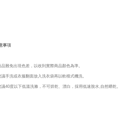
意事項
商品難免出現色差，以收到實際商品顏色為準。
建議手洗或衣服翻面放入洗衣袋再以軟模式機洗。
建議40度以下低溫洗滌，不可烘乾、漂白，採用低速脫水,自然晒乾。