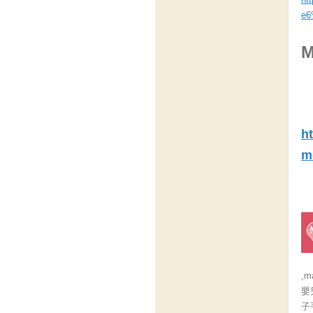
e6
h
m
,
嬰
子