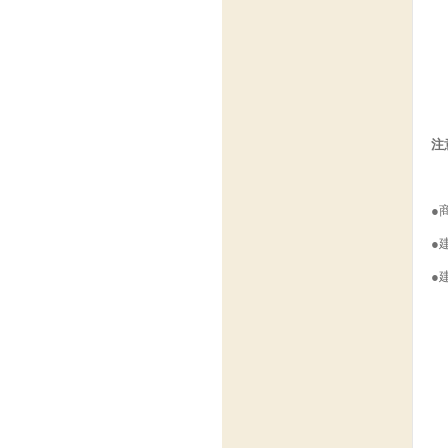
注
●
●
●