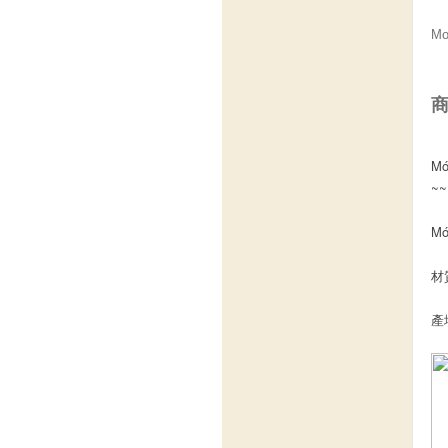
M
商
M
~
M
材質
產