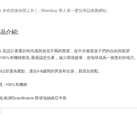
oi 灰色拼接休閒上衣 | :::Mamibuy 華人第一嬰兒用品推薦網站:::
品介紹;
ói 其設計著重於時尚感與放克不羈的態度，從中亦激發孩子們的自由與慾望
~100%有機棉製造,通過認證生產，減少環境破壞，使地球成為一個更好的地方
ói以舒適為重點，適合0-8歲間的男孩和女孩，易混合搭配。
 :
100%有機棉
地:
歐洲Scandinavia 斯堪地納維亞半島