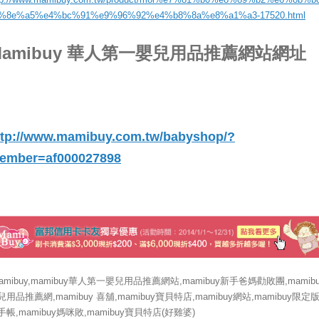
%8e%a5%e4%bc%91%e9%96%92%e4%b8%8a%e8%a1%a3-17520.html
Mamibuy 華人第一嬰兒用品推薦網站網址
ttp://www.mamibuy.com.tw/babyshop/?
ember=af000027898
mamibuy,mamibuy華人第一嬰兒用品推薦網站,mamibuy新手爸媽勸敗團,mamibu
兒用品推薦網,mamibuy 喜舖,mamibuy寶貝特店,mamibuy網站,mamibuy限定
手帳,mamibuy媽咪敗,mamibuy寶貝特店(好雞婆)