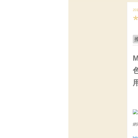
20
網
ht