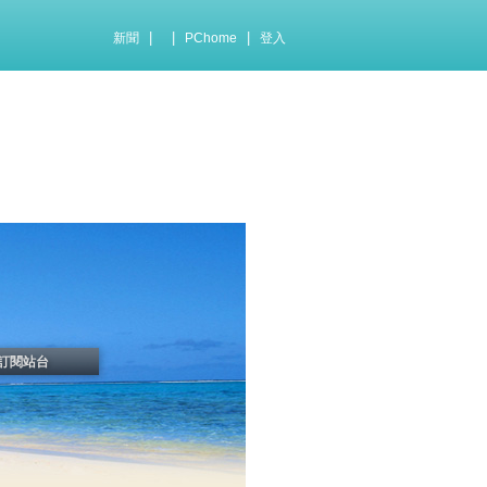
|
|
|
新聞
PChome
登入
訂閱站台