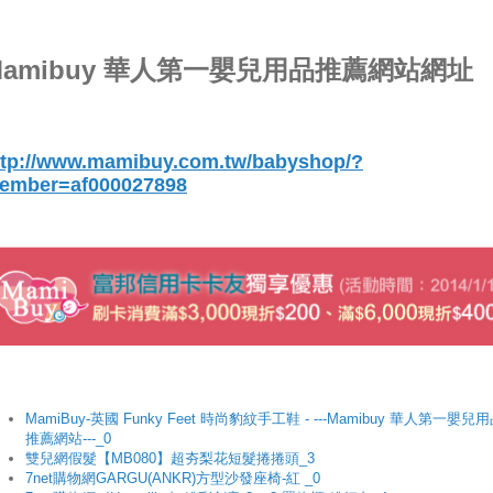
Mamibuy 華人第一嬰兒用品推薦網站網址
ttp://www.mamibuy.com.tw/babyshop/?
ember=af000027898
MamiBuy-英國 Funky Feet 時尚豹紋手工鞋 - ---Mamibuy 華人第一嬰兒
推薦網站---_0
雙兒網假髮【MB080】超夯梨花短髮捲捲頭_3
7net購物網GARGU(ANKR)方型沙發座椅-紅 _0