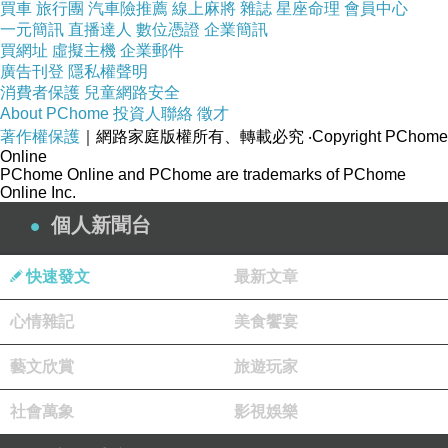
買車
旅行團
汽車險推薦
線上麻將
雜誌
星座命理
會員中心
常心理疾病？或者，神，不過是個自以為是神的
一元簡訊
直播達人
數位憑證
企業簡訊
精神病患？
買網址
虛擬主機
企業郵件
廣告刊登
隱私權聲明
消費者保護
兒童網路安全
這是一本充滿精神醫學專業、顛覆基礎信念的極
About PChome
投資人聯絡
徵才
著作權保護
｜網路家庭版權所有、轉載必究
‧Copyright PChome
機密病歷，模糊你對信仰與妄想中間界線的黑色
Online
幽默，將領你進入不著邊界的灰色地帶。
PChome Online and PChome are trademarks of PChome
Online Inc.
個人新聞台
本書特色
快速發文
最新文章
◎行文詭譎中滲透出黑色幽默。
心情雜記
美食饗宴
藝文欣賞
旅遊玩家
◎融合心理醫學專業與虛擬故事。
社會萬象
影視娛樂