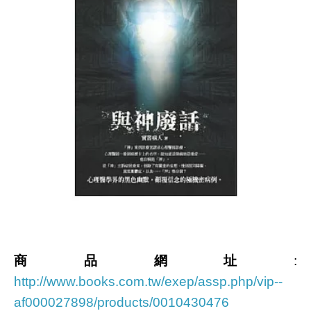
商品網址
:
http://www.books.com.tw/exep/assp.php/vip--
af000027898/products/0010430476