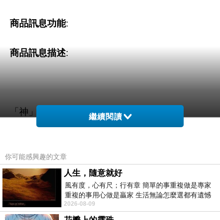
商品訊息功能
:
商品訊息描述
:
「神」來到診療室請求心理醫師診療。
繼續閱讀
心理醫師一看到病歷卡上的名字，就知道這個病
你可能感興趣的文章
患是重症──他自稱是「神」。
人生，隨意就好
風有度，心有尺；行有章 簡單的事重複做是專家
重複的事用心做是贏家 生活無論怎麼選都有遺憾
從「神」主訴症狀看來，他除了有嚴重的妄想、
2026-08-09
所以開心就好 生活不會辜負認真
性別認同障礙、重度憂鬱症，以及……「神」格