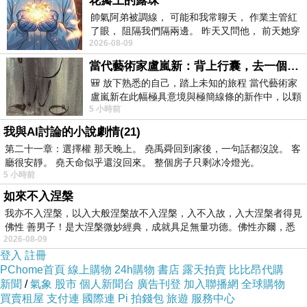
花瓣上的露珠
分裂？
帥氣阿弟被調線， 可能和我常聊天， 作業主管紅
了眼， 阻隔我們隔兩邊。 昨天又問他， 前天她穿
2026-08-09
什麼顏色衣服， 不經
「神」在每次的診療中侃侃而談，幾乎看不出有
當代藝術家盧嵐新：背上行囊，去一個沒有人認識你的地方——看風景，也遇見渴望出發的自己
任何特殊的精神疾病，除了他自稱是「神」以
🎒 放下熟悉的自己，踏上未知的旅程 當代藝術家
外。人對神說話是信仰，人聽到神說話是精神
盧嵐新在此幅極具意境與極簡線條的新作中，以顆
5 小時前
粒感豐富的灰綠粗糙背景，搭配凝練且具
病。有問題的到底是誰？
我與AI討論的小說劇情(21)
第二十一章：選擇權 那天晚上。 堯禹舜回到家後，一句話都沒說。 客
心理醫生本身身心也充滿了困難掙扎，除了家庭
廳很安靜。 堯天命似乎還沒回來。 整個房子只剩冰冷燈光。
5 小時前
關係冰冷、嚴重失眠、酗酒、外遇外，還有，他
如來不入涅槃
活得不耐煩了。人生充滿壓力與痛苦的心理醫
我亦不入涅槃，以入大般涅槃故不入涅槃，入不入故，入大涅槃者得見
生，能療癒「神」嗎？亦或他才是需要被療癒的
佛性 善男子！是大涅槃微妙經典，成就具足無量功德。佛性亦爾，悉
人呢？
2026-08-09
登入
註冊
PChome首頁
線上購物
24h購物
書店
露天拍賣
比比昂代購
充斥混亂失控荒謬的一年，當人類失德失志失意
新聞
/
氣象
股市
個人新聞台
廣告刊登
加入聯播網
全球購物
買賣租屋
支付連
國際連
Pi 拍錢包
旅遊
服務中心
失去信念的時候，難道，連「神」也出現精神異