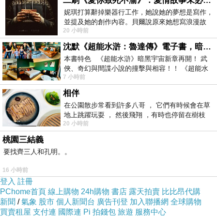
二刷《愛你致死不渝》：愛情故事未必是浪漫故事
妮琪打算辭掉樂器行工作，她說她的夢想是寫作，
並提及她的創作內容。貝爾說原來她想寫浪漫故
20 小時前
事，妮琪回應：「不是浪漫故事，是愛情
沈默《超能水滸：魯達傳》電子書，暗黑宇宙新章，一一五年八月璀璨上架！
本書特色 《超能水滸》暗黑宇宙新章再開！ 武
俠、奇幻與間諜小說的撞擊與相容！！ 《超能水
7 小時前
滸》系列第四部變幻登場
相伴
在公園散步常看到許多八哥 ， 它們有時候會在草
地上跳躍玩耍 ， 然後飛翔 ，有時也停留在樹枝
20 小時前
上，它們身軀是咖啡色的，鳥喙是黃色
桃園三結義
要找齊三人和孔明。。
16 小時前
登入
註冊
PChome首頁
線上購物
24h購物
書店
露天拍賣
比比昂代購
新聞
/
氣象
股市
個人新聞台
廣告刊登
加入聯播網
全球購物
買賣租屋
支付連
國際連
Pi 拍錢包
旅遊
服務中心