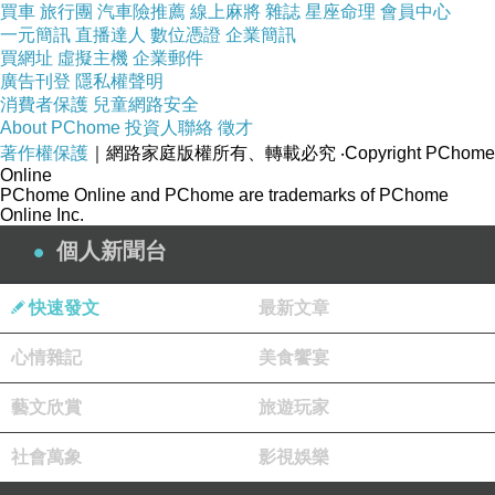
買車
旅行團
汽車險推薦
線上麻將
雜誌
星座命理
會員中心
一元簡訊
直播達人
數位憑證
企業簡訊
買網址
虛擬主機
企業郵件
廣告刊登
隱私權聲明
消費者保護
兒童網路安全
About PChome
投資人聯絡
徵才
著作權保護
｜網路家庭版權所有、轉載必究
‧Copyright PChome
Online
PChome Online and PChome are trademarks of PChome
Online Inc.
個人新聞台
快速發文
最新文章
心情雜記
美食饗宴
藝文欣賞
旅遊玩家
社會萬象
影視娛樂