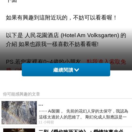
如果有興趣到這附近玩的，不妨可以看看喔！
以下是 人民花園酒店 (Hotel Am Volksgarten) 的
介紹 如果也跟我一樣喜歡不妨看看喔!
PS.若您家裡有0~4歲的小朋友，
點我進入索取免
費《迪士尼美語世界試用包》
繼續閱讀
↓↓↓限量特優價格按鈕↓↓↓
你可能感興趣的文章
…
⋯⋯ Ai製圖 。 先前的花幻人穿的太保守，我認為
這樣太過於人的思維了。 剛幻化成人類應該是一
11 小時前
絲不掛吧？ 當然這樣是創不出