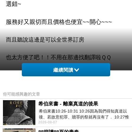
選錯~
服務好又親切而且價格也便宜~~開心~~~
而且聽說這邊是可以全世界訂房
也太方便了吧！！不用在那邊找翻譯啦ＱＱ
繼續閱讀
白色飯店 (White Hotel) 的介紹在下面
如果有興趣到這附近玩的，不妨可以看看喔！
你可能感興趣的文章
希伯來書 - 離棄真道的後果
以下是 白色飯店 (White Hotel) 的介紹 如果也跟
希伯來書10:26-10:31 10:26因為我們得知真道以
後、若故意犯罪、贖罪的祭就再沒有了． 10:27惟
我一樣喜歡不妨看看喔!
2026-08-07
有戰懼等候審判和那燒滅眾敵人的烈火