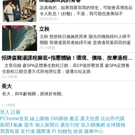
88節讀88頁的青春
PS.若您家裡有0~4歲的小朋友，
點我進入索取免
說真格的，如果我要寫我的情史，可能會高潮迭起
費《迪士尼美語世界試用包》
令人歎息！(好酸)，不過，我可能也會萬劫不
2026-08-07
復...，每天跪鍵盤還是被判了花心的罪
立秋
↓↓↓限量特優價格按鈕↓↓↓
立秋 悠悠秋日施施然而來 陽光仍熾熱得叫人睜不
開眼 荷塘邊賞荷者絡繹不絕 是塘邊荷葉田田的凝
23 小時前
望 風中飄逸的是映日荷花別樣紅
招牌森雞湯課程腳底+指壓體驗！環境、價格、按摩過程全紀錄，森SPA足體養生館松江館最新價格表
文章目錄 森SPA足體養生館松江館：高CP值舒壓首選 森SPA足體養
生館松江館交通方式與地理位置：捷運出站走路
14 小時前
長大
長大，與年齡無關，跟挫折有關。
1 小時前
登入
註冊
PChome首頁
線上購物
24h購物
書店
露天拍賣
比比昂代購
新聞
/
氣象
股市
個人新聞台
廣告刊登
加入聯播網
全球購物
買賣租屋
支付連
國際連
Pi 拍錢包
旅遊
服務中心