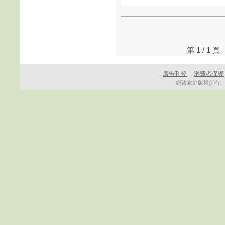
第 1 / 1
廣告刊登
消費者保護
．
．
網路家庭版權所有、轉載必究