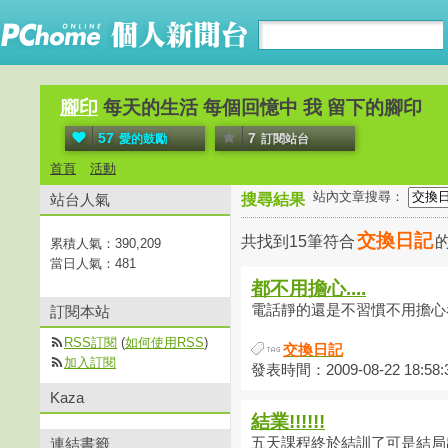
腳印
每天的生活 每個回憶中 我 留下的腳印
57
7
愛的鼓勵
訂閱站台
首頁
活動
站內文章搜尋：
站台人氣
搜尋結果
交換日記
共找到15筆符合
累積人氣：
390,209
當日人氣：
481
都不用擔心....
電話靜的還是不習慣不用擔心看
訂閱本站
RSS訂閱
(
如何使用RSS
)
交換日記
加入訂閱
發表時間：2009-08-22 18:58:
Kaza
結業!!!!!!
連結書籤
五天課程終於結訓了可是結局出